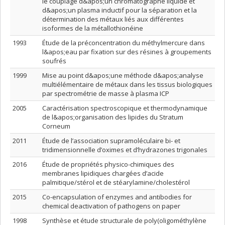
le couplage d&apos;un chromatographe liquide et
d&apos;un plasma inductif pour la séparation et la
détermination des métaux liés aux différentes
isoformes de la métallothionéine
1993
Étude de la préconcentration du méthylmercure dans
l&apos;eau par fixation sur des résines à groupements
soufrés
1999
Mise au point d&apos;une méthode d&apos;analyse
multiélémentaire de métaux dans les tissus biologiques
par spectrométrie de masse à plasma ICP
2005
Caractérisation spectroscopique et thermodynamique
de l&apos;organisation des lipides du Stratum
Corneum
2011
Étude de l’association supramoléculaire bi- et
tridimensionnelle d’oximes et d’hydrazones trigonales
2016
Étude de propriétés physico-chimiques des
membranes lipidiques chargées d’acide
palmitique/stérol et de stéarylamine/cholestérol
2015
Co-encapsulation of enzymes and antibodies for
chemical deactivation of pathogens on paper
1998
Synthèse et étude structurale de poly(oligométhylène