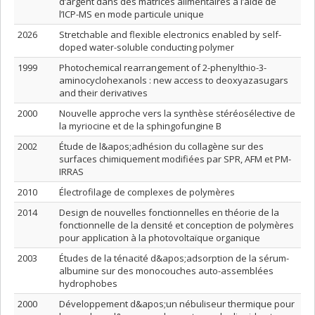
d’argent dans des matrices alimentaires à l’aide de
l’ICP-MS en mode particule unique
2026
Stretchable and flexible electronics enabled by self-
doped water-soluble conducting polymer
1999
Photochemical rearrangement of 2-phenylthio-3-
aminocyclohexanols : new access to deoxyazasugars
and their derivatives
2000
Nouvelle approche vers la synthèse stéréosélective de
la myriocine et de la sphingofungine B
2002
Étude de l&apos;adhésion du collagène sur des
surfaces chimiquement modifiées par SPR, AFM et PM-
IRRAS
2010
Électrofilage de complexes de polymères
2014
Design de nouvelles fonctionnelles en théorie de la
fonctionnelle de la densité et conception de polymères
pour application à la photovoltaïque organique
2003
Études de la ténacité d&apos;adsorption de la sérum-
albumine sur des monocouches auto-assemblées
hydrophobes
2000
Développement d&apos;un nébuliseur thermique pour