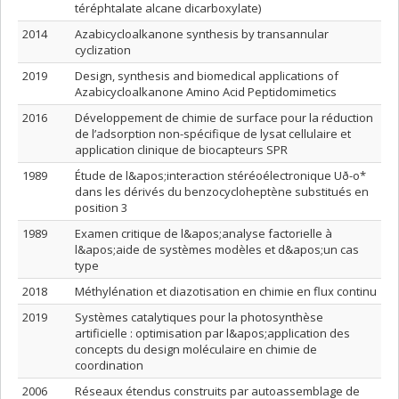
téréphtalate alcane dicarboxylate)
2014
Azabicycloalkanone synthesis by transannular
cyclization
2019
Design, synthesis and biomedical applications of
Azabicycloalkanone Amino Acid Peptidomimetics
2016
Développement de chimie de surface pour la réduction
de l’adsorption non-spécifique de lysat cellulaire et
application clinique de biocapteurs SPR
1989
Étude de l&apos;interaction stéréoélectronique Uð-o*
dans les dérivés du benzocycloheptène substitués en
position 3
1989
Examen critique de l&apos;analyse factorielle à
l&apos;aide de systèmes modèles et d&apos;un cas
type
2018
Méthylénation et diazotisation en chimie en flux continu
2019
Systèmes catalytiques pour la photosynthèse
artificielle : optimisation par l&apos;application des
concepts du design moléculaire en chimie de
coordination
2006
Réseaux étendus construits par autoassemblage de