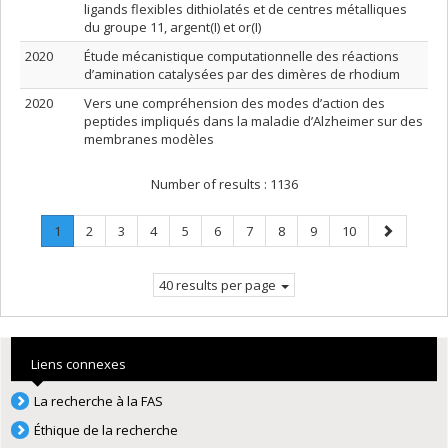
ligands flexibles dithiolatés et de centres métalliques
du groupe 11, argent(I) et or(I)
2020
Étude mécanistique computationnelle des réactions
d’amination catalysées par des dimères de rhodium
2020
Vers une compréhension des modes d’action des
peptides impliqués dans la maladie d’Alzheimer sur des
membranes modèles
Number of results :
1136
Page
.
Page
Page
Page
Page
Page
Page
Page
Page
Page
Next
1
2
3
4
5
6
7
8
9
10
Current
page
page.
40 results per page
Liens connexes
La recherche à la FAS
Éthique de la recherche