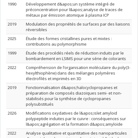
1990
Développement d&apos;un système intégré de
préconcentration pour l&apos;analyse de traces de
métaux par émission atomique à plasma ICP
2019
Modulation des propriétés de surfaces par des liaisons
réversibles
2025
Étude des formes cristallines pures et mixtes :
contributions au polymorphisme
1999
Étude des procédés réels de réduction induits par le
bombardement en LSIMS pour une série de colorants
2022
Compréhension de l’organisation moléculaire du poly(3-
hexylthiophène) dans des mélanges polymères
électrofilés et imprimés en 3D
2019
Fonctionnalisation d&apos;halocyclopropanes et
préparation de composés diazoïques semi- et non-
stabilisés pour la synthèse de cyclopropanes
polysubstitués
2026
Modifications oxydatives de l&apos;islet amyloid
polypeptide induites par le cuivre : conséquences sur
l&apos;agrégation et la formation d&apos;amyloïde
2022
Analyse qualitative et quantitative des nanoparticules