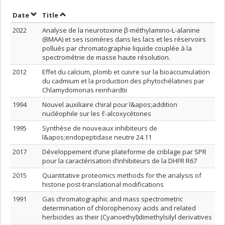
Sort by date in ascending order
Sort by title in ascending order
Date
Title
2022
Analyse de la neurotoxine β-méthylamino-L-alanine
(BMAA) et ses isomères dans les lacs et les réservoirs
pollués par chromatographie liquide couplée à la
spectrométrie de masse haute résolution.
2012
Effet du calcium, plomb et cuivre sur la bioaccumulation
du cadmium et la production des phytochélatines par
Chlamydomonas reinhardtii
1994
Nouvel auxiliaire chiral pour l&apos;addition
nucléophile sur les ℓ-alcoxycétones
1995
Synthèse de nouveaux inhibiteurs de
l&apos;endopeptidase neutre 24.11
2017
Développement d’une plateforme de criblage par SPR
pour la caractérisation d’inhibiteurs de la DHFR R67
2015
Quantitative proteomics methods for the analysis of
histone post-translational modifications
1991
Gas chromatographic and mass spectrometric
determination of chlorophenoxy acids and related
herbicides as their (Cyanoethyl)dimethylsilyl derivatives