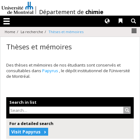
Passer
au
/
Département de
chimie
contenu
Langues
Liens 
R
Menu
N
Home
La recherche
Thèses et mémoires
Thèses et mémoires
Des thèses et mémoires de nos étudiants sont conservés et
consultables dans
Papyrus
, le dépôt institutionnel de l’Université
de Montréal.
Search in list
Search
For a detailed search
Visit Papyrus