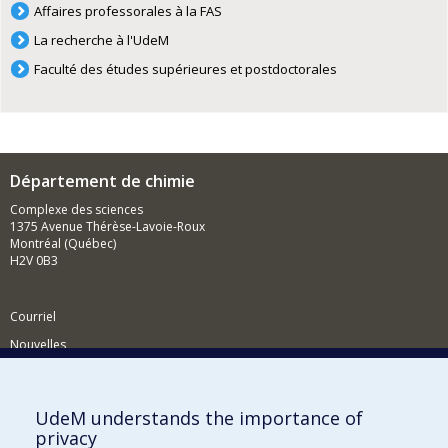
Affaires professorales à la FAS
La recherche à l'UdeM
Faculté des études supérieures et postdoctorales
Département de chimie
Complexe des sciences
1375 Avenue Thérèse-Lavoie-Roux
Montréal (Québec)
H2V 0B3
Courriel
Nouvelles
Activités
Comment soutenir le Département?
UdeM understands the importance of
privacy
BESOIN D'AIDE?