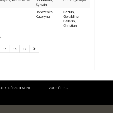
&apos;hélium et de
Bordeleau,
Hubert, Joseph
Sylvain
Borozenko,
Bazuin,
Kateryna
Geraldine;
Pellerin,
Christian
6
e
Page
Page
Page
Next
15
16
17
page
OTRE DÉPARTEMENT
VOUS ÊTES...