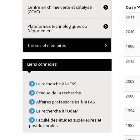
Centre en chimie verte et catalyse
S
Date
(CCVC)
2011
Plateformes technologiques du
Département
2010
Thèses et mémoires
1996
2012
Liens connexes
2008
La recherche à la FAS
Éthique de la recherche
2000
Affaires professorales à la FAS
1994
La recherche à l'UdeM
Faculté des études supérieures et
1987
postdoctorales