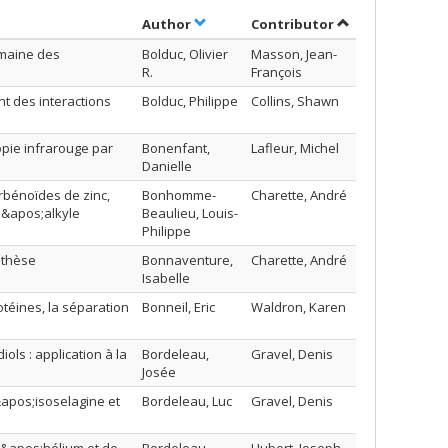
Sort by author in ascending order
by contributor i
Author
Contributor
omaine des
Bolduc, Olivier
Masson, Jean-
R.
François
t des interactions
Bolduc, Philippe
Collins, Shawn
opie infrarouge par
Bonenfant,
Lafleur, Michel
Danielle
bénoïdes de zinc,
Bonhomme-
Charette, André
d&apos;alkyle
Beaulieu, Louis-
Philippe
nthèse
Bonnaventure,
Charette, André
Isabelle
éines, la séparation
Bonneil, Eric
Waldron, Karen
ols : application à la
Bordeleau,
Gravel, Denis
Josée
&apos;isoselagine et
Bordeleau, Luc
Gravel, Denis