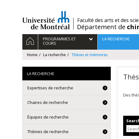
Passer
au
contenu
/
Faculté des arts et des sci
Département de
chi
Navigation
HOME
PROGRAMMES ET
LA RECHERCHE
principale
COURS
Home
La recherche
Thèses et mémoires
LA RECHERCHE
Thès
Expertises de recherche
Des thè
Chaires de recherche
Équipes de recherche
Search
Thèmes de recherche