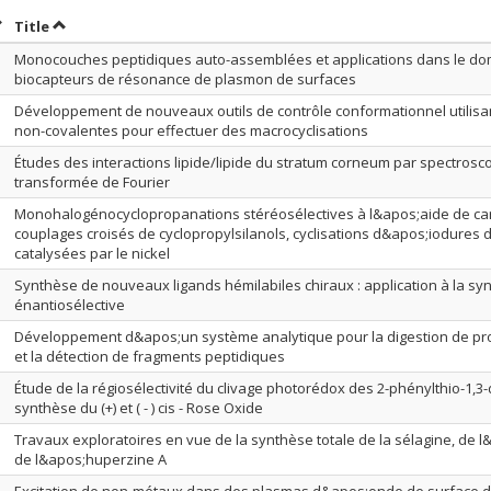
ort by date in ascending order
Sort by title in ascending order
Title
Monocouches peptidiques auto-assemblées et applications dans le d
biocapteurs de résonance de plasmon de surfaces
Développement de nouveaux outils de contrôle conformationnel utilisan
non-covalentes pour effectuer des macrocyclisations
Études des interactions lipide/lipide du stratum corneum par spectrosc
transformée de Fourier
Monohalogénocyclopropanations stéréosélectives à l&apos;aide de car
couplages croisés de cyclopropylsilanols, cyclisations d&apos;iodures 
catalysées par le nickel
Synthèse de nouveaux ligands hémilabiles chiraux : application à la sy
énantiosélective
Développement d&apos;un système analytique pour la digestion de prot
et la détection de fragments peptidiques
Étude de la régiosélectivité du clivage photorédox des 2-phénylthio-1,3-di
synthèse du (+) et ( - ) cis - Rose Oxide
Travaux exploratoires en vue de la synthèse totale de la sélagine, de l
de l&apos;huperzine A