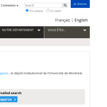
Je donne
Rechercher
Connexion
Search
This website
All UdeM
Choix
Français
English
de
la
NOTRE DÉPARTEMENT
VOUS ÊTES...
langue
apyrus
, le dépôt institutionnel de l’Université de Montréal.
etailed search
Papyrus