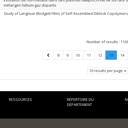
Excitation de non-métaux dans des plasmas d&apos;onde de surface d
mélanges hélium-gaz dopants
Study of Langmuir-Blodgett Films of Self-Assembled Diblock Copolymers
Number of results :
113
Previous
Page
Page
Page
Page
Page
Page
.
Pag
8
9
10
11
12
13
14
page
Current
page.
10 results per page
RESSOURCES
RÉPERTOIRE DU
N
DÉPARTEMENT