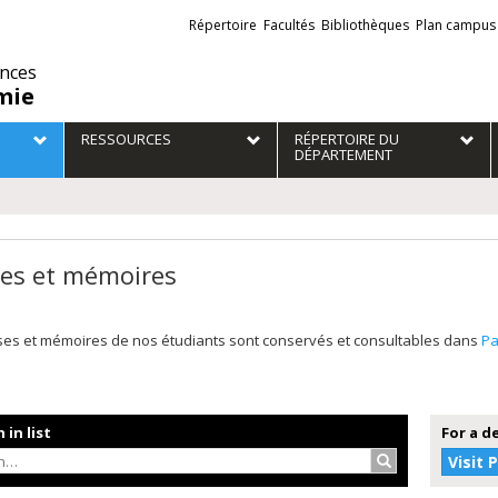
Liens
Répertoire
Facultés
Bibliothèques
Plan campus
externes
ences
mie
RESSOURCES
RÉPERTOIRE DU
DÉPARTEMENT
es et mémoires
ses et mémoires de nos étudiants sont conservés et consultables dans
P
 in list
For a d
Search…
Visit 