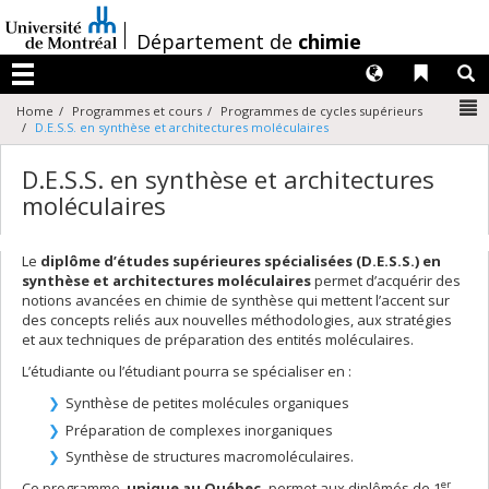
Passer
au
/
Département de
chimie
contenu
Langues
Liens 
R
Menu
N
Home
Programmes et cours
Programmes de cycles supérieurs
D.E.S.S. en synthèse et architectures moléculaires
D.E.S.S. en synthèse et architectures
moléculaires
Le
diplôme d’études supérieures spécialisées (D.E.S.S.) en
synthèse et architectures moléculaires
permet d’acquérir des
notions avancées en chimie de synthèse qui mettent l’accent sur
des concepts reliés aux nouvelles méthodologies, aux stratégies
et aux techniques de préparation des entités moléculaires.
L’étudiante ou l’étudiant pourra se spécialiser en :
Synthèse de petites molécules organiques
Préparation de complexes inorganiques
Synthèse de structures macromoléculaires.
er
Ce programme,
unique au Québec,
permet aux diplômés de 1