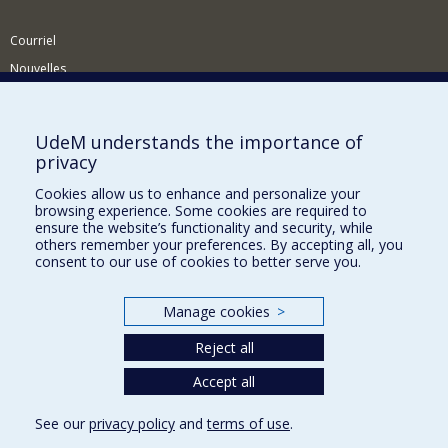
Courriel
Nouvelles
Activités
Comment soutenir le Département?
UdeM understands the importance of
privacy
BESOIN D'AIDE?
Cookies allow us to enhance and personalize your
Plan du site
browsing experience. Some cookies are required to
Signaler une erreur
ensure the website’s functionality and security, while
others remember your preferences. By accepting all, you
Accessibilité
consent to our use of cookies to better serve you.
FACULTÉ DES ARTS ET DES SCIENCES
Manage cookies
>
Nos départements et écoles
Reject all
Nos centres d'études
Nos programmes et cours
Accept all
See our
privacy policy
and
terms of use
.
Privacy