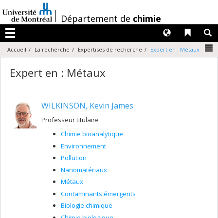
Passer
au
/
Département de
chimie
contenu
Langues
Liens 
R
Menu
N
Accueil
La recherche
Expertises de recherche
Expert en : Métaux
Expert en : Métaux
WILKINSON, Kevin James
Professeur titulaire
Chimie bioanalytique
Environnement
Pollution
Nanomatériaux
Métaux
Contaminants émergents
Biologie chimique
Chimie biologique