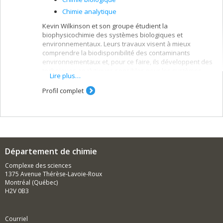
Chimie analytique
Kevin Wilkinson et son groupe étudient la
biophysicochimie des systèmes biologiques et
environnementaux. Leurs travaux visent à mieux
comprendre la biodisponibilité des contaminants
environnementaux et, pour ce faire, ils développent des
techniques analytiques sensibles pour les systèmes
Lire plus…
hétérogènes.
Profil complet
Département de chimie
Complexe des sciences
1375 Avenue Thérèse-Lavoie-Roux
Montréal (Québec)
H2V 0B3
Courriel