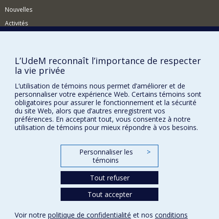
Nouvelles
Activités
Comment soutenir le Département?
BESOIN D'AIDE?
L’UdeM reconnaît l’importance de respecter
la vie privée
Plan du site
L’utilisation de témoins nous permet d’améliorer et de
Signaler une erreur
personnaliser votre expérience Web. Certains témoins sont
Accessibilité
obligatoires pour assurer le fonctionnement et la sécurité
du site Web, alors que d’autres enregistrent vos
FACULTÉ DES ARTS ET DES SCIENCES
préférences. En acceptant tout, vous consentez à notre
utilisation de témoins pour mieux répondre à vos besoins.
Nos départements et écoles
Nos centres d'études
Personnaliser les
>
témoins
Nos programmes et cours
Tout refuser
Tout accepter
Confidentialité
Conditions d’utilisation
Voir notre
politique de confidentialité
et nos
conditions
Paramètres des témoins