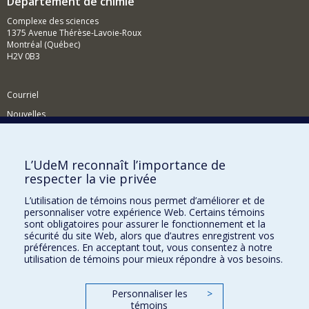
Département de chimie
Complexe des sciences
1375 Avenue Thérèse-Lavoie-Roux
Montréal (Québec)
H2V 0B3
Courriel
Nouvelles
Activités
Comment soutenir le Département?
L’UdeM reconnaît l’importance de
respecter la vie privée
BESOIN D'AIDE?
L’utilisation de témoins nous permet d’améliorer et de
Plan du site
personnaliser votre expérience Web. Certains témoins
Signaler une erreur
sont obligatoires pour assurer le fonctionnement et la
sécurité du site Web, alors que d’autres enregistrent vos
Accessibilité
préférences. En acceptant tout, vous consentez à notre
utilisation de témoins pour mieux répondre à vos besoins.
FACULTÉ DES ARTS ET DES SCIENCES
Nos départements et écoles
Personnaliser les
>
témoins