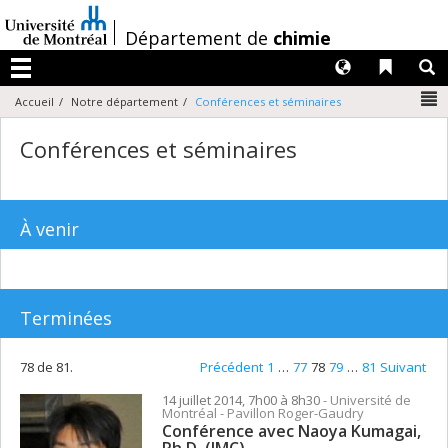
Passer
au
/
Département de
chimie
contenu
Langues
Liens 
R
Menu
N
Accueil
Notre département
Conférences et séminaires
Conférences et séminaires
À venir
Terminées
78 de 81.
Précédent
1
…
77
78
79
…
81
Suivant
14 juillet 2014, 7h00 à 8h30
- Université de
Montréal - Pavillon Roger-Gaudry
Conférence avec Naoya Kumagai,
Ph.D. (IMC)