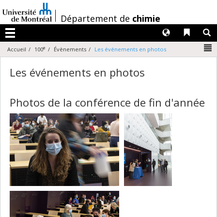
Passer
au
/
Département de
chimie
contenu
Langues
Liens 
R
Menu
N
e
Accueil
100
Évènements
Les événements en photos
Les événements en photos
Photos de la conférence de fin d'année