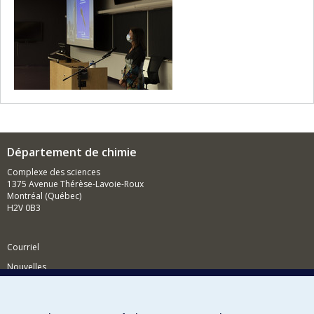
Département de chimie
Complexe des sciences
1375 Avenue Thérèse-Lavoie-Roux
Montréal (Québec)
H2V 0B3
Courriel
Nouvelles
Activités
Comment soutenir le Département?