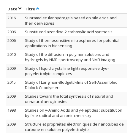
Trier par date en ordre décroissant
Trier par titre en ordre décroissant
Date
Titre
2016
Supramolecular hydrogels based on bile acids and
their derivatives
2006
Substituted azetidine-2 carboxylic acid synthesis
2006
Study of thermosensitive microspheres for potential
applications in biosensing
2010
Study of the diffusion in polymer solutions and
hydrogels by NMR spectroscopy and NMR imaging
2009
Study of liquid crystalline light responsive dye-
polyelectrolyte complexes
2015
Study of Langmuir-Blodgett Films of Self-Assembled
Diblock Copolymers
2009
Studies toward the total synthesis of natural and
unnatural aeruginosins
1998
Studies on γ-Amino Acids and γ-Peptides : substitution
by free radical and anionic chemistry
2009
Structure et propriétés électroniques de nanotubes de
carbone en solution polyélectrolyte