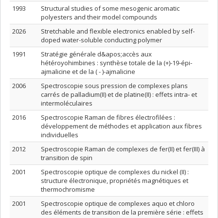
1993
Structural studies of some mesogenic aromatic
polyesters and their model compounds
2026
Stretchable and flexible electronics enabled by self-
doped water-soluble conducting polymer
1991
Stratégie générale d&apos;accès aux
hétéroyohimbines : synthèse totale de la (+)-19-épi-
ajmalicine et de la ( - )-ajmalicine
2006
Spectroscopie sous pression de complexes plans
carrés de palladium(II) et de platine(II) : effets intra- et
intermoléculaires
2016
Spectroscopie Raman de fibres électrofilées :
développement de méthodes et application aux fibres
individuelles
2012
Spectroscopie Raman de complexes de fer(II) et fer(III) à
transition de spin
2001
Spectroscopie optique de complexes du nickel (II) :
structure électronique, propriétés magnétiques et
thermochromisme
2001
Spectroscopie optique de complexes aquo et chloro
des éléments de transition de la première série : effets