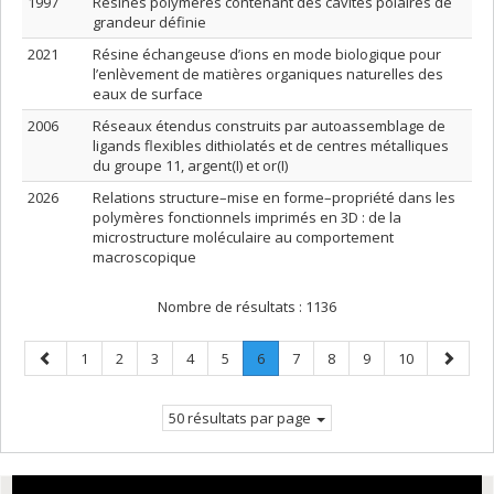
1997
Résines polymères contenant des cavités polaires de
grandeur définie
2021
Résine échangeuse d’ions en mode biologique pour
l’enlèvement de matières organiques naturelles des
eaux de surface
2006
Réseaux étendus construits par autoassemblage de
ligands flexibles dithiolatés et de centres métalliques
du groupe 11, argent(I) et or(I)
2026
Relations structure–mise en forme–propriété dans les
polymères fonctionnels imprimés en 3D : de la
microstructure moléculaire au comportement
macroscopique
Nombre de résultats :
1136
Page
Page
Page
Page
Page
Page
Page
.
Page
Page
Page
Page
Page
1
2
3
4
5
6
7
8
9
10
précédente
Page
suivant
courante.
50 résultats par page