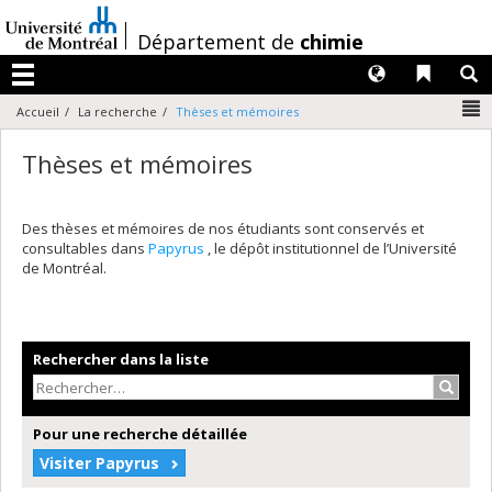
Passer
au
/
Département de
chimie
contenu
Langues
Liens 
R
Menu
N
Accueil
La recherche
Thèses et mémoires
Thèses et mémoires
Des thèses et mémoires de nos étudiants sont conservés et
consultables dans
Papyrus
, le dépôt institutionnel de l’Université
de Montréal.
Rechercher dans la liste
Recher
Pour une recherche détaillée
Visiter Papyrus