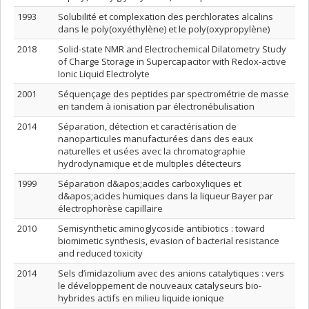
1993
Solubilité et complexation des perchlorates alcalins
dans le poly(oxyéthylène) et le poly(oxypropylène)
2018
Solid-state NMR and Electrochemical Dilatometry Study
of Charge Storage in Supercapacitor with Redox-active
Ionic Liquid Electrolyte
2001
Séquençage des peptides par spectrométrie de masse
en tandem à ionisation par électronébulisation
2014
Séparation, détection et caractérisation de
nanoparticules manufacturées dans des eaux
naturelles et usées avec la chromatographie
hydrodynamique et de multiples détecteurs
1999
Séparation d&apos;acides carboxyliques et
d&apos;acides humiques dans la liqueur Bayer par
électrophorèse capillaire
2010
Semisynthetic aminoglycoside antibiotics : toward
biomimetic synthesis, evasion of bacterial resistance
and reduced toxicity
2014
Sels d’imidazolium avec des anions catalytiques : vers
le développement de nouveaux catalyseurs bio-
hybrides actifs en milieu liquide ionique