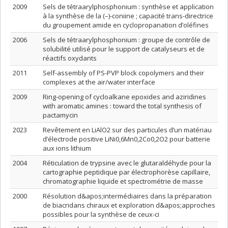
2009
Sels de tétraarylphosphonium : synthèse et application
à la synthèse de la (–)-coniine ; capacité trans-directrice
du groupement amide en cyclopropanation d’oléfines
2006
Sels de tétraarylphosphonium : groupe de contrôle de
solubilité utilisé pour le support de catalyseurs et de
réactifs oxydants
2011
Self-assembly of PS-PVP block copolymers and their
complexes at the air/water interface
2009
Ring-opening of cycloalkane epoxides and aziridines
with aromatic amines : toward the total synthesis of
pactamycin
2023
Revêtement en LiAlO2 sur des particules d’un matériau
d’électrode positive LiNi0,6Mn0,2Co0,2O2 pour batterie
aux ions lithium
2004
Réticulation de trypsine avec le glutaraldéhyde pour la
cartographie peptidique par électrophorèse capillaire,
chromatographie liquide et spectrométrie de masse
2000
Résolution d&apos;intermédiaires dans la préparation
de biacridans chiraux et exploration d&apos;approches
possibles pour la synthèse de ceux-ci