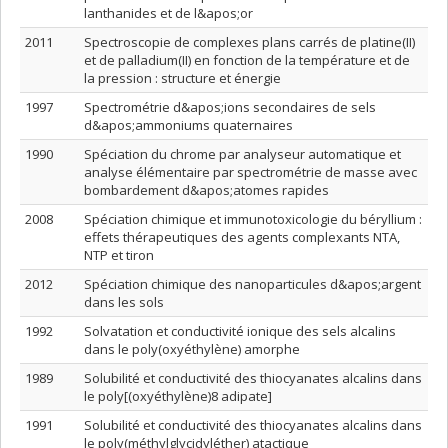
lanthanides et de l&apos;or
2011
Spectroscopie de complexes plans carrés de platine(II)
et de palladium(II) en fonction de la température et de
la pression : structure et énergie
1997
Spectrométrie d&apos;ions secondaires de sels
d&apos;ammoniums quaternaires
1990
Spéciation du chrome par analyseur automatique et
analyse élémentaire par spectrométrie de masse avec
bombardement d&apos;atomes rapides
2008
Spéciation chimique et immunotoxicologie du béryllium :
effets thérapeutiques des agents complexants NTA,
NTP et tiron
2012
Spéciation chimique des nanoparticules d&apos;argent
dans les sols
1992
Solvatation et conductivité ionique des sels alcalins
dans le poly(oxyéthylène) amorphe
1989
Solubilité et conductivité des thiocyanates alcalins dans
le poly[(oxyéthylène)8 adipate]
1991
Solubilité et conductivité des thiocyanates alcalins dans
le poly(méthylglycidyléther) atactique