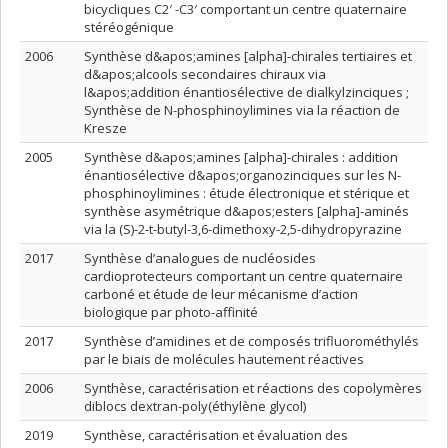
bicycliques C2′ -C3′ comportant un centre quaternaire
stéréogénique
2006
Synthèse d&apos;amines [alpha]-chirales tertiaires et
d&apos;alcools secondaires chiraux via
l&apos;addition énantiosélective de dialkylzinciques ;
Synthèse de N-phosphinoylimines via la réaction de
Kresze
2005
Synthèse d&apos;amines [alpha]-chirales : addition
énantiosélective d&apos;organozinciques sur les N-
phosphinoylimines : étude électronique et stérique et
synthèse asymétrique d&apos;esters [alpha]-aminés
via la (S)-2-t-butyl-3,6-dimethoxy-2,5-dihydropyrazine
2017
Synthèse d’analogues de nucléosides
cardioprotecteurs comportant un centre quaternaire
carboné et étude de leur mécanisme d’action
biologique par photo-affinité
2017
Synthèse d’amidines et de composés trifluorométhylés
par le biais de molécules hautement réactives
2006
Synthèse, caractérisation et réactions des copolymères
diblocs dextran-poly(éthylène glycol)
2019
Synthèse, caractérisation et évaluation des