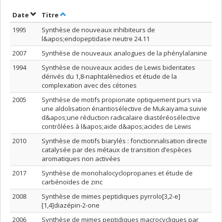
Trier par date en ordre décroissant
Trier par titre en ordre décroissant
Date
Titre
1995
Synthèse de nouveaux inhibiteurs de
l&apos;endopeptidase neutre 24.11
2007
Synthèse de nouveaux analogues de la phénylalanine
1994
Synthèse de nouveaux acides de Lewis bidentates
dérivés du 1,8-naphtalènedios et étude de la
complexation avec des cétones
2005
Synthèse de motifs propionate optiquement purs via
une aldolisation énantiosélective de Mukaiyama suivie
d&apos;une réduction radicalaire diastéréosélective
contrôlées à l&apos;aide d&apos;acides de Lewis
2010
Synthèse de motifs biarylés : fonctionnalisation directe
catalysée par des métaux de transition d’espèces
aromatiques non activées
2017
Synthèse de monohalocyclopropanes et étude de
carbénoïdes de zinc
2008
Synthèse de mimes peptidiques pyrrolo[3,2-e]
[1,4]diazépin-2-one
2006
Synthèse de mimes peptidiques macrocycliques par