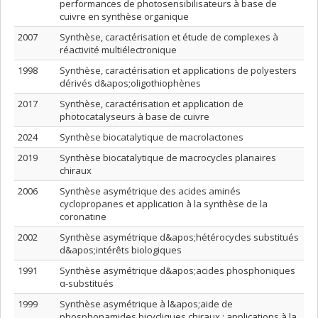
performances de photosensibilisateurs à base de
cuivre en synthèse organique
2007
Synthèse, caractérisation et étude de complexes à
réactivité multiélectronique
1998
Synthèse, caractérisation et applications de polyesters
dérivés d&apos;oligothiophènes
2017
Synthèse, caractérisation et application de
photocatalyseurs à base de cuivre
2024
Synthèse biocatalytique de macrolactones
2019
Synthèse biocatalytique de macrocycles planaires
chiraux
2006
Synthèse asymétrique des acides aminés
cyclopropanes et application à la synthèse de la
coronatine
2002
Synthèse asymétrique d&apos;hétérocycles substitués
d&apos;intérêts biologiques
1991
Synthèse asymétrique d&apos;acides phosphoniques
α-substitués
1999
Synthèse asymétrique à l&apos;aide de
phosphonamides bicycliques chiraux : applications à la