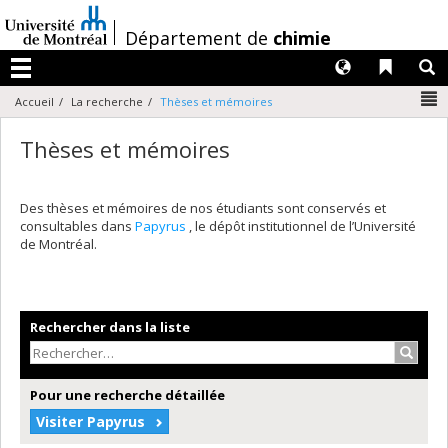
Passer
au
/
Département de
chimie
contenu
Langues
Liens 
R
Menu
N
Accueil
La recherche
Thèses et mémoires
Thèses et mémoires
Des thèses et mémoires de nos étudiants sont conservés et
consultables dans
Papyrus
, le dépôt institutionnel de l’Université
de Montréal.
Rechercher dans la liste
Recher
Pour une recherche détaillée
Visiter Papyrus