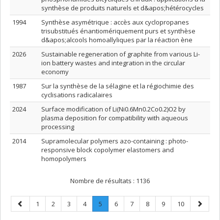
synthèse de produits naturels et d&apos;hétérocycles
1994
Synthèse asymétrique : accès aux cyclopropanes
trisubstitués énantiomériquement purs et synthèse
d&apos;alcools homoallyliques par la réaction ène
2026
Sustainable regeneration of graphite from various Li-
ion battery wastes and integration in the circular
economy
1987
Sur la synthèse de la sélagine et la régiochimie des
cyclisations radicalaires
2024
Surface modification of Li(Ni0.6Mn0.2Co0.2)O2 by
plasma deposition for compatibility with aqueous
processing
2014
Supramolecular polymers azo-containing : photo-
responsive block copolymer elastomers and
homopolymers
Nombre de résultats :
1136
Page
Page
Page
Page
Page
Page
.
Page
Page
Page
Page
Page
Page
1
2
3
4
5
6
7
8
9
10
précédente
Page
suivant