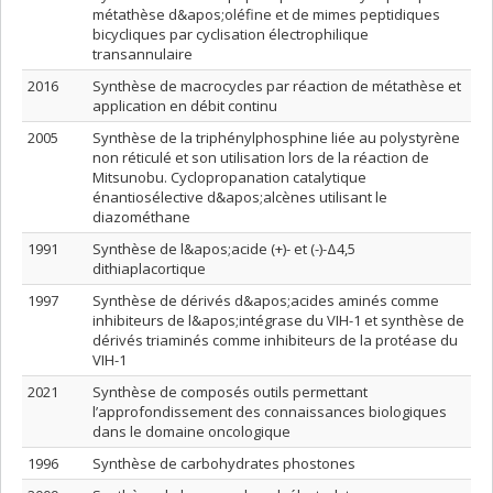
métathèse d&apos;oléfine et de mimes peptidiques
bicycliques par cyclisation électrophilique
transannulaire
2016
Synthèse de macrocycles par réaction de métathèse et
application en débit continu
2005
Synthèse de la triphénylphosphine liée au polystyrène
non réticulé et son utilisation lors de la réaction de
Mitsunobu. Cyclopropanation catalytique
énantiosélective d&apos;alcènes utilisant le
diazométhane
1991
Synthèse de l&apos;acide (+)- et (-)-Δ4,5
dithiaplacortique
1997
Synthèse de dérivés d&apos;acides aminés comme
inhibiteurs de l&apos;intégrase du VIH-1 et synthèse de
dérivés triaminés comme inhibiteurs de la protéase du
VIH-1
2021
Synthèse de composés outils permettant
l’approfondissement des connaissances biologiques
dans le domaine oncologique
1996
Synthèse de carbohydrates phostones