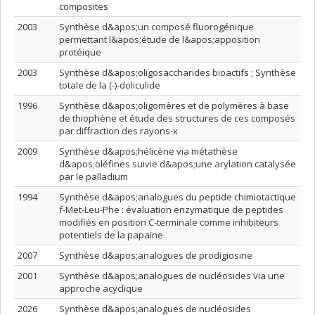
composites
2003
Synthèse d&apos;un composé fluorogénique
permettant l&apos;étude de l&apos;apposition
protéique
2003
Synthèse d&apos;oligosaccharides bioactifs ; Synthèse
totale de la (-)-doliculide
1996
Synthèse d&apos;oligomères et de polymères à base
de thiophène et étude des structures de ces composés
par diffraction des rayons-x
2009
Synthèse d&apos;hélicène via métathèse
d&apos;oléfines suivie d&apos;une arylation catalysée
par le palladium
1994
Synthèse d&apos;analogues du peptide chimiotactique
f-Met-Leu-Phe : évaluation enzymatique de peptides
modifiés en position C-terminale comme inhibiteurs
potentiels de la papaïne
2007
Synthèse d&apos;analogues de prodigiosine
2001
Synthèse d&apos;analogues de nucléosides via une
approche acyclique
2026
Synthèse d&apos;analogues de nucléosides