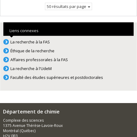
courante.
50 résultats par page
Liens connexes
La recherche à la FAS
Éthique de la recherche
Affaires professorales à la FAS
La recherche à l'UdeM
Faculté des études supérieures et postdoctorales
Département de chimie
Complexe des sciences
1375 Avenue Thérèse-Lavoie-Roux
Montréal (Québec)
H2V 0B3