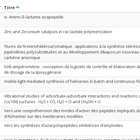
rier par date en ordre décroissant
Trier par titre en ordre décroissant
Titre
α- Amino-δ-lactame azapeptide
Zinc and Zirconium catalysts in rac-lactide polymerization
Ylures de N-iminohétéroaromatique : applications à la synthèse stéréos
pipéridines polysubstituées et au développement d&apos;un nouveau 
carbène anionique
Volt-ampérométrie : conception de logiciels de contrôle et élaboratio
de dosage de la lipoxygénase
Visible-light-mediated synthesis of helicenes in batch and continuous 
Vibrational studies of adsorbate-adsorbate interactions and reactions 
Cu(100) surfaces : H₂O + CO, H₂O + O and CH₃OH + O
Vers une compréhension des modes d’action des peptides impliqués d
d’Alzheimer sur des membranes modèles
Vers les synthèses d’azacyclopeptides inhibitrices d’amyloïdes