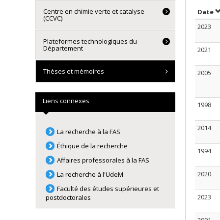
Centre en chimie verte et catalyse
T
Date
(CCVC)
2023
Plateformes technologiques du
Département
2021
Thèses et mémoires
2005
Liens connexes
1998
2014
La recherche à la FAS
Éthique de la recherche
1994
Affaires professorales à la FAS
2020
La recherche à l'UdeM
Faculté des études supérieures et
2023
postdoctorales