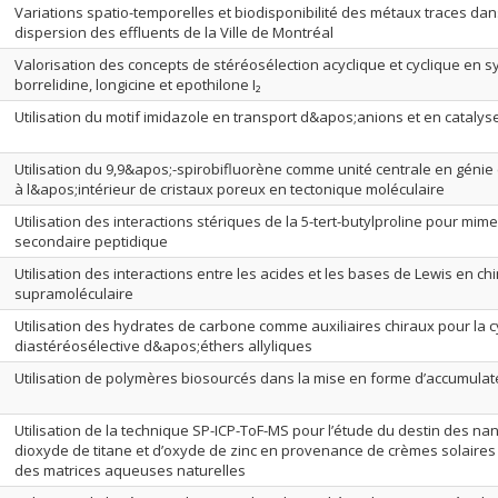
Variations spatio-temporelles et biodisponibilité des métaux traces da
dispersion des effluents de la Ville de Montréal
Valorisation des concepts de stéréosélection acyclique et cyclique en sy
borrelidine, longicine et epothilone I₂
Utilisation du motif imidazole en transport d&apos;anions et en cataly
Utilisation du 9,9&apos;-spirobifluorène comme unité centrale en génie cr
à l&apos;intérieur de cristaux poreux en tectonique moléculaire
Utilisation des interactions stériques de la 5-tert-butylproline pour mime
secondaire peptidique
Utilisation des interactions entre les acides et les bases de Lewis en ch
supramoléculaire
Utilisation des hydrates de carbone comme auxiliaires chiraux pour la 
diastéréosélective d&apos;éthers allyliques
Utilisation de polymères biosourcés dans la mise en forme d’accumula
Utilisation de la technique SP-ICP-ToF-MS pour l’étude du destin des na
dioxyde de titane et d’oxyde de zinc en provenance de crèmes solaire
des matrices aqueuses naturelles