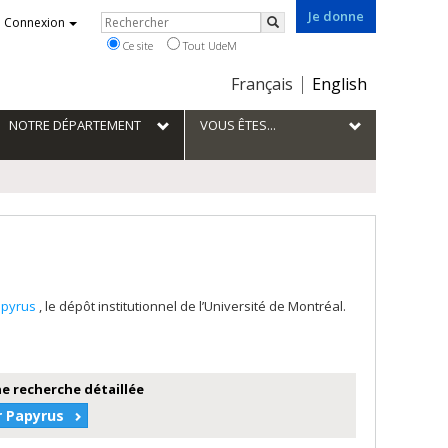
Je donne
Rechercher
Connexion
Rechercher
Ce site
Tout UdeM
Choix
Français
English
de
la
NOTRE DÉPARTEMENT
VOUS ÊTES...
langue
apyrus
, le dépôt institutionnel de l’Université de Montréal.
e recherche détaillée
r Papyrus