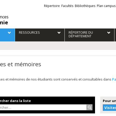
Liens
Répertoire
Facultés
Bibliothèques
Plan campus
externes
ences
mie
RESSOURCES
RÉPERTOIRE DU
DÉPARTEMENT
es et mémoires
ses et mémoires de nos étudiants sont conservés et consultables dans
P
cher dans la liste
Pour un
Rechercher…
Visite