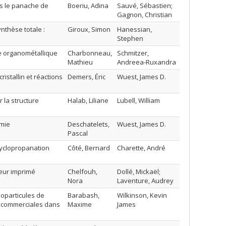
ns le panache de
Boeriu, Adina
Sauvé, Sébastien;
Gagnon, Christian
nthèse totale :
Giroux, Simon
Hanessian,
Stephen
se organométallique
Charbonneau,
Schmitzer,
Mathieu
Andreea-Ruxandra
istallin et réactions
Demers, Éric
Wuest, James D.
r la structure
Halab, Liliane
Lubell, William
imie
Deschatelets,
Wuest, James D.
Pascal
cyclopropanation
Côté, Bernard
Charette, André
teur imprimé
Chelfouh,
Dollé, Mickaël;
Nora
Laventure, Audrey
noparticules de
Barabash,
Wilkinson, Kevin
s commerciales dans
Maxime
James