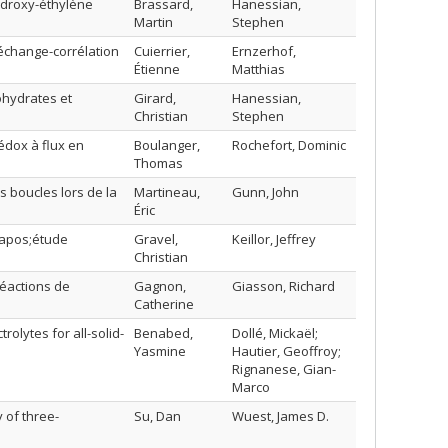
ydroxy-éthylène
Brassard,
Hanessian,
Martin
Stephen
’échange-corrélation
Cuierrier,
Ernzerhof,
Étienne
Matthias
ohydrates et
Girard,
Hanessian,
Christian
Stephen
édox à flux en
Boulanger,
Rochefort, Dominic
Thomas
s boucles lors de la
Martineau,
Gunn, John
Éric
&apos;étude
Gravel,
Keillor, Jeffrey
Christian
réactions de
Gagnon,
Giasson, Richard
Catherine
rolytes for all-solid-
Benabed,
Dollé, Mickaël;
Yasmine
Hautier, Geoffroy;
Rignanese, Gian-
Marco
 of three-
Su, Dan
Wuest, James D.