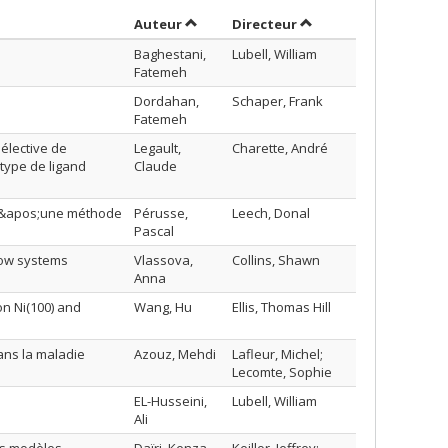
Trier par auteur en ordre décroissant
par contributeur en o
Auteur
Directeur
Baghestani,
Lubell, William
Fatemeh
Dordahan,
Schaper, Frank
Fatemeh
élective de
Legault,
Charette, André
type de ligand
Claude
n d&apos;une méthode
Pérusse,
Leech, Donal
Pascal
flow systems
Vlassova,
Collins, Shawn
Anna
on Ni(100) and
Wang, Hu
Ellis, Thomas Hill
ans la maladie
Azouz, Mehdi
Lafleur, Michel;
Lecomte, Sophie
EL-Husseini,
Lubell, William
Ali