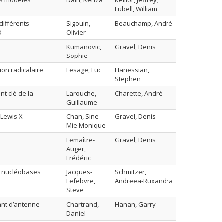
es modèles
Daïri, Kenza
Keillor, Jeffrey;
Lubell, William
différents
Sigouin,
Beauchamp, André
O
Olivier
Kumanovic,
Gravel, Denis
Sophie
ion radicalaire
Lesage, Luc
Hanessian,
Stephen
nt clé de la
Larouche,
Charette, André
Guillaume
 Lewis X
Chan, Sine
Gravel, Denis
Mie Monique
Lemaître-
Gravel, Denis
Auger,
Frédéric
s nucléobases
Jacques-
Schmitzer,
Lefebvre,
Andreea-Ruxandra
Steve
ant d’antenne
Chartrand,
Hanan, Garry
Daniel