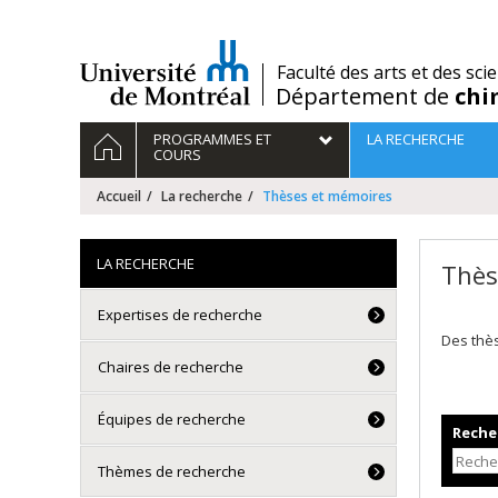
Passer
au
contenu
/
Faculté des arts et des sci
Département de
chi
Navigation
ACCUEIL
PROGRAMMES ET
LA RECHERCHE
principale
COURS
Accueil
La recherche
Thèses et mémoires
LA RECHERCHE
Thès
Expertises de recherche
Des thè
Chaires de recherche
Équipes de recherche
Recher
Thèmes de recherche