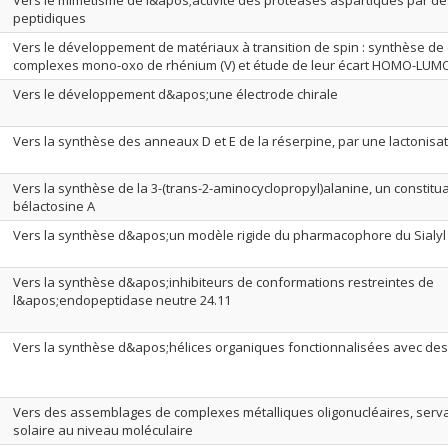
Vers le mimétisme de l&apos;activité des protéases aspartiques par d
peptidiques
Vers le développement de matériaux à transition de spin : synthèse de 
complexes mono-oxo de rhénium (V) et étude de leur écart HOMO-LUM
Vers le développement d&apos;une électrode chirale
Vers la synthèse des anneaux D et E de la réserpine, par une lactonisat
Vers la synthèse de la 3-(trans-2-aminocyclopropyl)alanine, un constitua
bélactosine A
Vers la synthèse d&apos;un modèle rigide du pharmacophore du Sialyl
Vers la synthèse d&apos;inhibiteurs de conformations restreintes de
l&apos;endopeptidase neutre 24.11
Vers la synthèse d&apos;hélices organiques fonctionnalisées avec de
Vers des assemblages de complexes métalliques oligonucléaires, serv
solaire au niveau moléculaire