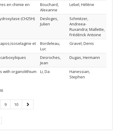
ires en chimie en
Bouchard,
Lebel, Hélène
Alexanne
-hydroxylase (CH25H)
Desloges,
Schmitzer,
Julien
Andreea-
Ruxandra; Mallette,
Frédérick Antoine
&apos;isoselagine et
Bordeleau,
Gravel, Denis
Luc
 carboxyliques
Desroches,
Dugas, Hermann
Jean
es with organolithium
Li, Da
Hanessian,
Stephen
36
ge
Page
Page
Page
9
10
suivante