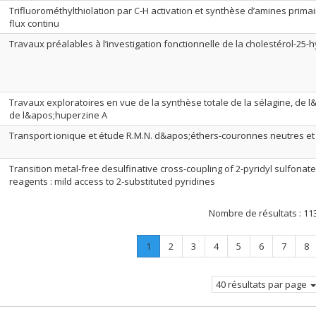
Trifluorométhylthiolation par C-H activation et synthèse d’amines prima
flux continu
Travaux préalables à l’investigation fonctionnelle de la cholestérol-25
Travaux exploratoires en vue de la synthèse totale de la sélagine, de l
de l&apos;huperzine A
Transport ionique et étude R.M.N. d&apos;éthers-couronnes neutres et
Transition metal-free desulfinative cross-coupling of 2-pyridyl sulfonat
reagents : mild access to 2-substituted pyridines
Nombre de résultats :
11
Page
.
Page
Page
Page
Page
Page
Page
Pa
1
2
3
4
5
6
7
8
Page
courante.
40 résultats par page