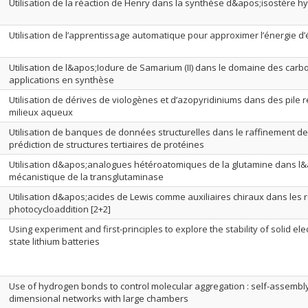
Utilisation de la réaction de Henry dans la synthèse d&apos;isostère h
Utilisation de l’apprentissage automatique pour approximer l’énergie d
Utilisation de l&apos;Iodure de Samarium (II) dans le domaine des carb
applications en synthèse
Utilisation de dérives de viologènes et d’azopyridiniums dans des pile r
milieux aqueux
Utilisation de banques de données structurelles dans le raffinement de
prédiction de structures tertiaires de protéines
Utilisation d&apos;analogues hétéroatomiques de la glutamine dans l
mécanistique de la transglutaminase
Utilisation d&apos;acides de Lewis comme auxiliaires chiraux dans les 
photocycloaddition [2+2]
Using experiment and first-principles to explore the stability of solid elect
state lithium batteries
Use of hydrogen bonds to control molecular aggregation : self-assembly
dimensional networks with large chambers