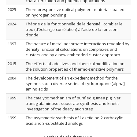
characterization and potential applications
2025
Thermoresponsive optical polymeric materials based
on hydrogen bonding
2024
Théorie de la fonctionnelle de la densité : combler le
trou (d’échange-corrélation) à l’aide de la fonction
d’onde
1997
The nature of metal-adsorbate interactions revealed by
density functional calculations on complexes and
clusters and by a new embedded cluster approach
2015
The effects of additives and chemical modification on
the solution properties of thermo-sensitive polymers
2004
The development of an expedient method for the
synthesis of a diverse series of cyclopropane [alpha]-
amino acids
1999
The catalytic mechanism of purified guinea pig liver
transglutaminase : substrate synthesis and kinetic
investigation of the deacylation step
1999
The asymmetric synthesis of l-azetidine-2-carboxylic
acid and 3-substituted analogs