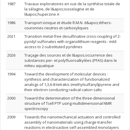
1987
Travaux exploratoires en vue de la synthèse totale de
la sélagine, de l&apos;isoselagine et de
l&apos;huperzine A
1986
Transport ionique et étude R.M.N. d&apos;éthers-
couronnes neutres et carboxyliques
2021
Transition metal-free desulfinative cross-coupling of 2-
pyridyl sulfonates with organolithium reagents : mild
access to 2-substituted pyridines
2026
Traçage des sources et de l&apos;occurrence des
substances per- et polyfluoroalkylées (PFAS) dans le
milieu aquatique
1994
Toward the development of molecular devices :
synthesis and characterization of functionalized
analogs of 1,3,6-8-tetrakis (methylsulfanyl)pyrene and
their electron conducting radical-cation salts
2000
Toward the determination of the three-dimensional
structure of Tcell PTP using multidimensional NMR
spectroscopy
2009
Towards the nanomechanical actuation and controlled
assembly of nanomaterials using charge-transfer
reactions in electroactive self-assembled monolayers