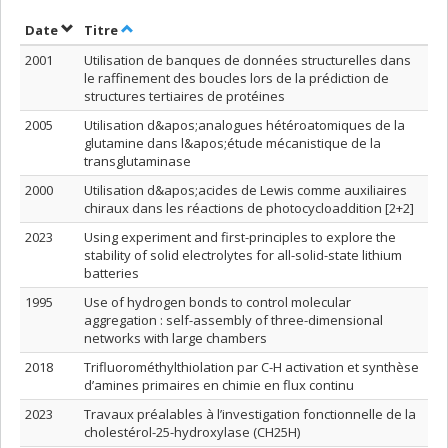
Trier par date en ordre décroissant
Trier par titre en ordre décroissant
Date
Titre
2001
Utilisation de banques de données structurelles dans
le raffinement des boucles lors de la prédiction de
structures tertiaires de protéines
2005
Utilisation d&apos;analogues hétéroatomiques de la
glutamine dans l&apos;étude mécanistique de la
transglutaminase
2000
Utilisation d&apos;acides de Lewis comme auxiliaires
chiraux dans les réactions de photocycloaddition [2+2]
2023
Using experiment and first-principles to explore the
stability of solid electrolytes for all-solid-state lithium
batteries
1995
Use of hydrogen bonds to control molecular
aggregation : self-assembly of three-dimensional
networks with large chambers
2018
Trifluorométhylthiolation par C-H activation et synthèse
d’amines primaires en chimie en flux continu
2023
Travaux préalables à l’investigation fonctionnelle de la
cholestérol-25-hydroxylase (CH25H)