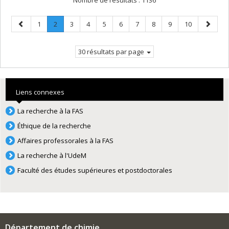
Nombre de résultats :
1136
Page
Page
Page
.
Page
Page
Page
Page
Page
Page
Page
Page
Page
1
2
3
4
5
6
7
8
9
10
précédente
Page
suivant
courante.
30 résultats par page
Liens connexes
La recherche à la FAS
Éthique de la recherche
Affaires professorales à la FAS
La recherche à l'UdeM
Faculté des études supérieures et postdoctorales
Département de chimie