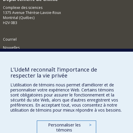
Complexe des sciences
1375 Avenue Thérèse-Lavoie-Roux
Montréal (Québec)
H2V 0B3
Courriel
Nouvelles
Activités
Comment soutenir le Département?
L’UdeM reconnaît l’importance de
respecter la vie privée
BESOIN D'AIDE?
L’utilisation de témoins nous permet d’améliorer et de
Plan du site
personnaliser votre expérience Web. Certains témoins
Signaler une erreur
sont obligatoires pour assurer le fonctionnement et la
sécurité du site Web, alors que d’autres enregistrent vos
Accessibilité
préférences. En acceptant tout, vous consentez à notre
utilisation de témoins pour mieux répondre à vos besoins.
FACULTÉ DES ARTS ET DES SCIENCES
Nos départements et écoles
Personnaliser les
>
témoins
Nos centres d'études