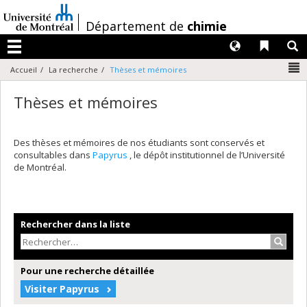
Passer
au
/
Département de
chimie
contenu
Langues
Liens 
R
Menu
N
Accueil
La recherche
Thèses et mémoires
Thèses et mémoires
Des thèses et mémoires de nos étudiants sont conservés et
consultables dans
Papyrus
, le dépôt institutionnel de l’Université
de Montréal.
Rechercher dans la liste
Recher
Pour une recherche détaillée
Visiter Papyrus