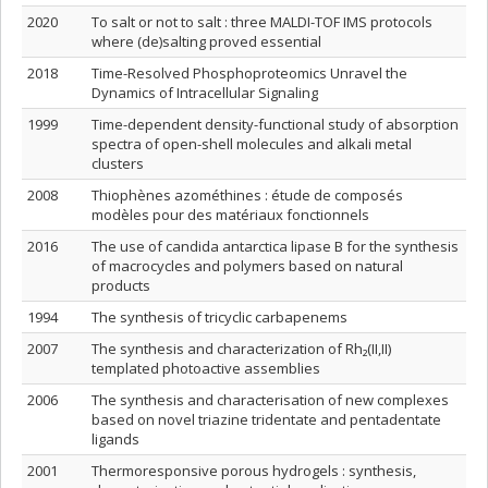
2020
To salt or not to salt : three MALDI-TOF IMS protocols
where (de)salting proved essential
2018
Time-Resolved Phosphoproteomics Unravel the
Dynamics of Intracellular Signaling
1999
Time-dependent density-functional study of absorption
spectra of open-shell molecules and alkali metal
clusters
2008
Thiophènes azométhines : étude de composés
modèles pour des matériaux fonctionnels
2016
The use of candida antarctica lipase B for the synthesis
of macrocycles and polymers based on natural
products
1994
The synthesis of tricyclic carbapenems
2007
The synthesis and characterization of Rh₂(II,II)
templated photoactive assemblies
2006
The synthesis and characterisation of new complexes
based on novel triazine tridentate and pentadentate
ligands
2001
Thermoresponsive porous hydrogels : synthesis,