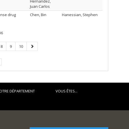
Hernandez,
Juan Carlos
sense drug
Chen, Bin
Hanessian, Stephen
36
Page
Page
Page
Page
8
9
10
suivante
OTRE DÉPARTEMENT
VOUS ÊTES...