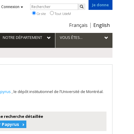
Je donne
Rechercher
Connexion
Rechercher
Ce site
Tout UdeM
Choix
Français
English
de
la
NOTRE DÉPARTEMENT
VOUS ÊTES...
langue
apyrus
, le dépôt institutionnel de l’Université de Montréal.
e recherche détaillée
r Papyrus