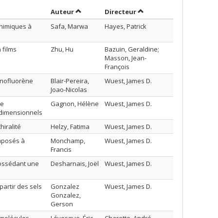
Trier par auteur en ordre décroissant
par contributeur en ord
Auteur
Directeur
chimiques à
Safa, Marwa
Hayes, Patrick
 films
Zhu, Hu
Bazuin, Geraldine;
Masson, Jean-
François
dénofluorène
Blair-Pereira,
Wuest, James D.
Joao-Nicolas
de
Gagnon, Hélène
Wuest, James D.
idimensionnels
hiralité
Helzy, Fatima
Wuest, James D.
mposés à
Monchamp,
Wuest, James D.
Francis
possédant une
Desharnais, Joël
Wuest, James D.
partir des sels
Gonzalez
Wuest, James D.
Gonzalez,
Gerson