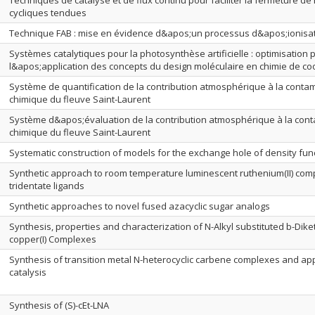
Techniques de catalyse et de flux continu pour faciliter la fermeture de
cycliques tendues
Technique FAB : mise en évidence d&apos;un processus d&apos;ionisat
Systèmes catalytiques pour la photosynthèse artificielle : optimisation 
l&apos;application des concepts du design moléculaire en chimie de co
Système de quantification de la contribution atmosphérique à la conta
chimique du fleuve Saint-Laurent
Système d&apos;évaluation de la contribution atmosphérique à la con
chimique du fleuve Saint-Laurent
Systematic construction of models for the exchange hole of density fun
Synthetic approach to room temperature luminescent ruthenium(II) com
tridentate ligands
Synthetic approaches to novel fused azacyclic sugar analogs
Synthesis, properties and characterization of N-Alkyl substituted b-Dike
copper(I) Complexes
Synthesis of transition metal N-heterocyclic carbene complexes and app
catalysis
Synthesis of (S)-cEt-LNA