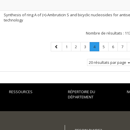
Synthesis of ring A of (+)-Ambruticin S and bicyclic nucleosides for anti
technology
Nombre de résultats :
11
Page
Page
Page
Page
Page
.
Page
Page
Page
1
2
3
4
5
6
7
précédente
Page
courante.
20 résultats par page
RESSOURCES
RÉPERTOIRE DU
N
DÉPARTEMENT