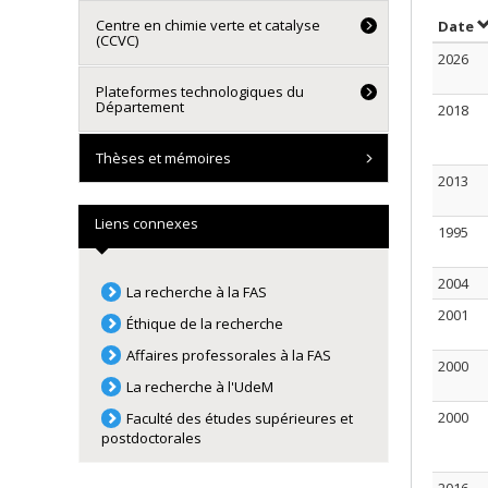
Centre en chimie verte et catalyse
T
Date
(CCVC)
2026
Plateformes technologiques du
Département
2018
Thèses et mémoires
2013
Liens connexes
1995
2004
La recherche à la FAS
2001
Éthique de la recherche
Affaires professorales à la FAS
2000
La recherche à l'UdeM
2000
Faculté des études supérieures et
postdoctorales