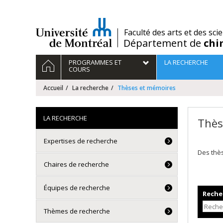
Passer
au
contenu
/
Faculté des arts et des sci
Département de
chi
Navigation
ACCUEIL
PROGRAMMES ET
LA RECHERCHE
principale
COURS
Accueil
La recherche
Thèses et mémoires
LA RECHERCHE
Thès
Expertises de recherche
Des thè
Chaires de recherche
Équipes de recherche
Recher
Thèmes de recherche