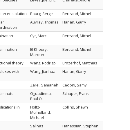
 molécules
Lévesque, Éric
Charette, André
ion en solution
Bourg, Serge
Bertrand, Michel
par
Auvray, Thomas
Hanan, Garry
ordination
mination
Cyr, Marc
Bertrand, Michel
tamination
El Khoury,
Bertrand, Michel
Maroun
ctional theory
Wang, Rodrigo
Ernzerhof, Matthias
plexes with
Wang, Jianhua
Hanan, Garry
Zarei, Samaneh
Cecioni, Samy
timinato
Oguadinma,
Schaper, Frank
Paul O.
lications in
Holtz-
Collins, Shawn
Mulholland,
Michael
Salinas
Hanessian, Stephen