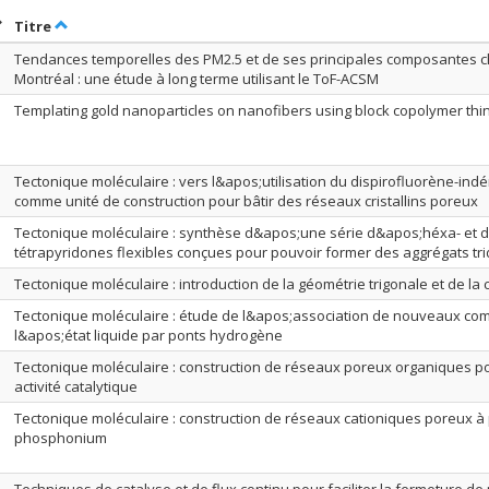
rier par date en ordre décroissant
Trier par titre en ordre décroissant
Titre
Tendances temporelles des PM2.5 et de ses principales composantes 
Montréal : une étude à long terme utilisant le ToF-ACSM
Templating gold nanoparticles on nanofibers using block copolymer thin
Tectonique moléculaire : vers l&apos;utilisation du dispirofluorène-in
comme unité de construction pour bâtir des réseaux cristallins poreux
Tectonique moléculaire : synthèse d&apos;une série d&apos;héxa- et 
tétrapyridones flexibles conçues pour pouvoir former des aggrégats tr
Tectonique moléculaire : introduction de la géométrie trigonale et de la c
Tectonique moléculaire : étude de l&apos;association de nouveaux co
l&apos;état liquide par ponts hydrogène
Tectonique moléculaire : construction de réseaux poreux organiques 
activité catalytique
Tectonique moléculaire : construction de réseaux cationiques poreux à 
phosphonium