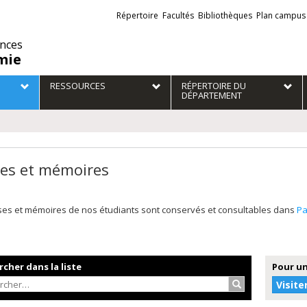
Liens
Répertoire
Facultés
Bibliothèques
Plan campus
externes
ences
mie
RESSOURCES
RÉPERTOIRE DU
DÉPARTEMENT
es et mémoires
ses et mémoires de nos étudiants sont conservés et consultables dans
P
cher dans la liste
Pour un
Rechercher…
Visite