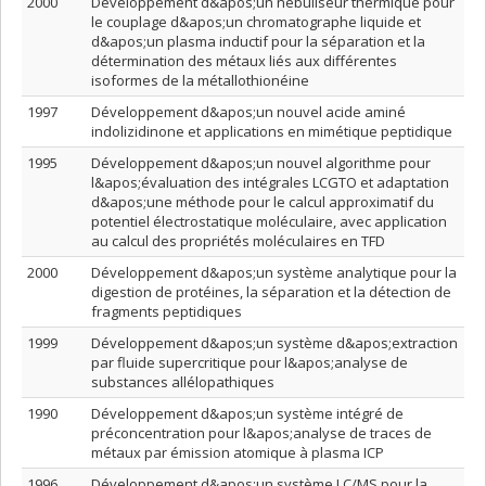
2000
Développement d&apos;un nébuliseur thermique pour
le couplage d&apos;un chromatographe liquide et
d&apos;un plasma inductif pour la séparation et la
détermination des métaux liés aux différentes
isoformes de la métallothionéine
1997
Développement d&apos;un nouvel acide aminé
indolizidinone et applications en mimétique peptidique
1995
Développement d&apos;un nouvel algorithme pour
l&apos;évaluation des intégrales LCGTO et adaptation
d&apos;une méthode pour le calcul approximatif du
potentiel électrostatique moléculaire, avec application
au calcul des propriétés moléculaires en TFD
2000
Développement d&apos;un système analytique pour la
digestion de protéines, la séparation et la détection de
fragments peptidiques
1999
Développement d&apos;un système d&apos;extraction
par fluide supercritique pour l&apos;analyse de
substances allélopathiques
1990
Développement d&apos;un système intégré de
préconcentration pour l&apos;analyse de traces de
métaux par émission atomique à plasma ICP
1996
Développement d&apos;un système LC/MS pour la