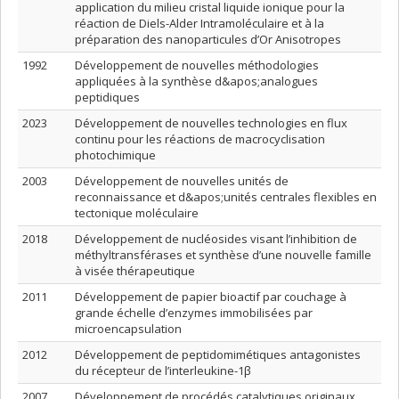
application du milieu cristal liquide ionique pour la
réaction de Diels-Alder Intramoléculaire et à la
préparation des nanoparticules d’Or Anisotropes
1992
Développement de nouvelles méthodologies
appliquées à la synthèse d&apos;analogues
peptidiques
2023
Développement de nouvelles technologies en flux
continu pour les réactions de macrocyclisation
photochimique
2003
Développement de nouvelles unités de
reconnaissance et d&apos;unités centrales flexibles en
tectonique moléculaire
2018
Développement de nucléosides visant l’inhibition de
méthyltransférases et synthèse d’une nouvelle famille
à visée thérapeutique
2011
Développement de papier bioactif par couchage à
grande échelle d’enzymes immobilisées par
microencapsulation
2012
Développement de peptidomimétiques antagonistes
du récepteur de l’interleukine-1β
2007
Développement de procédés catalytiques originaux