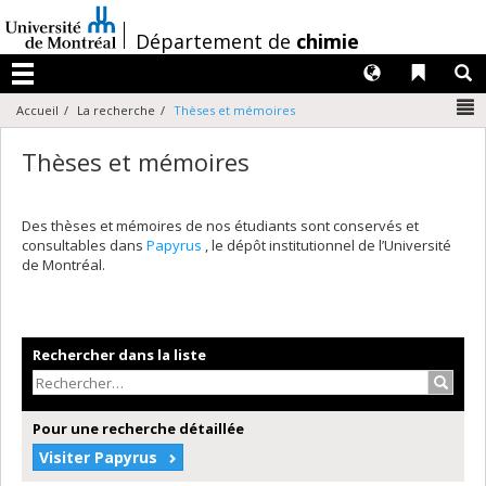
Passer
au
/
Département de
chimie
contenu
Langues
Liens 
R
Menu
N
Accueil
La recherche
Thèses et mémoires
Thèses et mémoires
Des thèses et mémoires de nos étudiants sont conservés et
consultables dans
Papyrus
, le dépôt institutionnel de l’Université
de Montréal.
Rechercher dans la liste
Recher
Pour une recherche détaillée
Visiter Papyrus