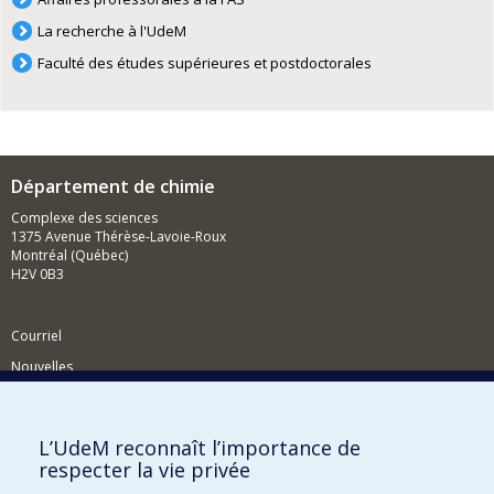
La recherche à l'UdeM
Faculté des études supérieures et postdoctorales
Département de chimie
Complexe des sciences
1375 Avenue Thérèse-Lavoie-Roux
Montréal (Québec)
H2V 0B3
Courriel
Nouvelles
Activités
Comment soutenir le Département?
L’UdeM reconnaît l’importance de
respecter la vie privée
BESOIN D'AIDE?