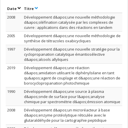
Trier par date en ordre croissant
Trier par titre en ordre croissant
Date
Titre
2008
Développement d&apos;une nouvelle méthodologie
d&apos;oléfination catalysée par les complexes de
cuivre : applications dans des réactions en tandem
2005
Développement d&apos;une nouvelle méthodologie de
synthèse de tétrazoles oxabicycliques
1997
Développement d&apos;une nouvelle stratégie pour la
cyclopropanation catalytique émantiosélective
d&apos;alcools allyliques
2019
Développement d&apos;une réaction
d&apos;amidation utilisant le diphénylsilane en tant
qu&apos;agent de couplage et d&apos;une réaction de
borocyclopropanation photochimique
1990
Développement d&apos;une source à plasma
d&apos;onde de surface pour l&apos;analyse
chimique par spectrométrie d&apos;émission atomique
2008
Développement d&apos;un microréacteur à base
d&apos;enzyme protéolytique réticulée avec le
glutaraldéhyde pour la cartographie peptidique