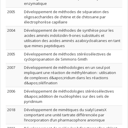
enzymatique
2005
Développement de méthodes de séparation des
oligosaccharides de chitine et de chitosane par
électrophorèse capillaire
2004
Développement de méthodes de synthèse pour les
acides aminés indolizidin-9-ones substitués et
utilisation des acides aminés azabicycloalcanes en tant
que mimes peptidiques
2005
Développement de méthodes stéréosélectives de
cyclopropanation de Simmons-Smith
2007
Développement de méthodologies en un seul pot
impliquant une réaction de méthylénation : utilisation
de complexes d&apos;iridium dans les réactions
d&apos;oléfination
2006
Développement de méthodologies stéréosélectives
d&apos;addition de nucléophiles sur des sels de
pyridinium
2018
Développement de mimétiques du sialyl LewisX
comportant une unité tartrate différenciée par
l’incorporation d’un pharmacophore anionique