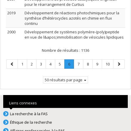
pour le réarrangement de Curtius
2019
Développement de réactions photochimiques pour la
synthèse d’hétérocycles azotés en chimie en flux
continu
2000
Développement de systèmes polymère-(poly)peptide
en vue de l&apos;immobilisation de vésicules lipidiques
Nombre de résultats :
1136
Page
Page
Page
Page
Page
Page
Page
.
Page
Page
Page
Page
Page
1
2
3
4
5
6
7
8
9
10
précédente
Page
suivant
courante.
50 résultats par page
Liens connexes
La recherche à la FAS
Éthique de la recherche
Affaires professorales à la FAS