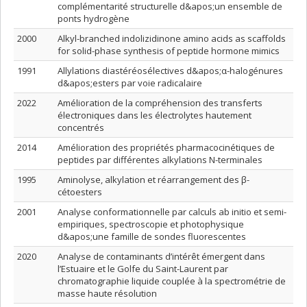
complémentarité structurelle d&apos;un ensemble de
ponts hydrogène
2000
Alkyl-branched indolizidinone amino acids as scaffolds
for solid-phase synthesis of peptide hormone mimics
1991
Allylations diastéréosélectives d&apos;α-halogénures
d&apos;esters par voie radicalaire
2022
Amélioration de la compréhension des transferts
électroniques dans les électrolytes hautement
concentrés
2014
Amélioration des propriétés pharmacocinétiques de
peptides par différentes alkylations N-terminales
1995
Aminolyse, alkylation et réarrangement des β-
cétoesters
2001
Analyse conformationnelle par calculs ab initio et semi-
empiriques, spectroscopie et photophysique
d&apos;une famille de sondes fluorescentes
2020
Analyse de contaminants d’intérêt émergent dans
l’Estuaire et le Golfe du Saint-Laurent par
chromatographie liquide couplée à la spectrométrie de
masse haute résolution