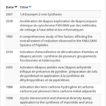
Trier par date en ordre croissant
Trier par titre en ordre croissant
Date
Titre
2007
1,4-Diazepin-2-one Synthesis
2018
Accélération de l&apos;exploration de l&apos;espace
chimique du cytochrome P450 BM3 par des méthodes
de criblage à haut débit et bio-informatiques
1993
A comprehensive study of the factors affecting the
overall extent of reduction observed in the FAB/LSIMS
Spectra of Peptides
2014
Activation chimiosélective et dérivatisation d’amides et
d&apos;alcools : synthèse de plusieurs groupements
fonctionnels et hétérocycles
2003
Activation d&apos;amides avec l&apos;anhydride
triflique en présence de pyridine : préparation de sels
de pyridinium et application à la synthèse de
dihydropyridines et de pipéridines
1988
Activation des liens carbone-hydrogène et carbone-
carbone par plusieurs liens carbone-métal adjacents
1998
Acyclic stereocontrol and chemical diversity &amp;
application to the synthesis of macrolide and ansa