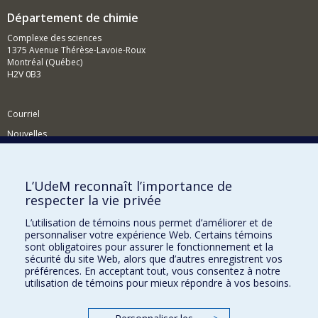
Département de chimie
Complexe des sciences
1375 Avenue Thérèse-Lavoie-Roux
Montréal (Québec)
H2V 0B3
Courriel
Nouvelles
Activités
Comment soutenir le Département?
L’UdeM reconnaît l’importance de
respecter la vie privée
BESOIN D'AIDE?
L’utilisation de témoins nous permet d’améliorer et de
Plan du site
personnaliser votre expérience Web. Certains témoins
Signaler une erreur
sont obligatoires pour assurer le fonctionnement et la
sécurité du site Web, alors que d’autres enregistrent vos
Accessibilité
préférences. En acceptant tout, vous consentez à notre
utilisation de témoins pour mieux répondre à vos besoins.
FACULTÉ DES ARTS ET DES SCIENCES
Nos départements et écoles