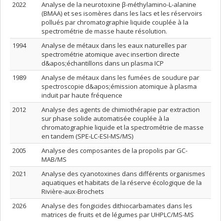
2022
Analyse de la neurotoxine β-méthylamino-L-alanine
(BMAA) et ses isomères dans les lacs et les réservoirs
pollués par chromatographie liquide couplée à la
spectrométrie de masse haute résolution.
1994
Analyse de métaux dans les eaux naturelles par
spectrométrie atomique avec insertion directe
d&apos;échantillons dans un plasma ICP
1989
Analyse de métaux dans les fumées de soudure par
spectroscopie d&apos;émission atomique à plasma
induit par haute fréquence
2012
Analyse des agents de chimiothérapie par extraction
sur phase solide automatisée couplée à la
chromatographie liquide et la spectrométrie de masse
en tandem (SPE-LC-ESI-MS/MS)
2005
Analyse des composantes de la propolis par GC-
MAB/MS
2021
Analyse des cyanotoxines dans différents organismes
aquatiques et habitats de la réserve écologique de la
Rivière-aux-Brochets
2026
Analyse des fongicides dithiocarbamates dans les
matrices de fruits et de légumes par UHPLC/MS-MS