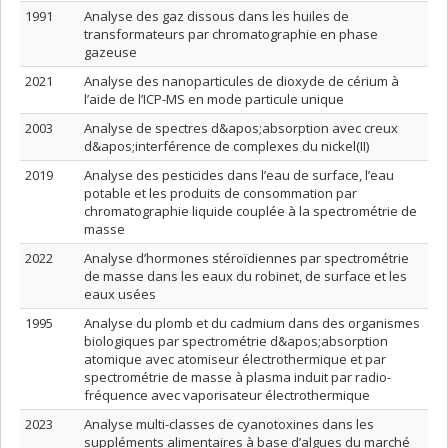
1991
Analyse des gaz dissous dans les huiles de
transformateurs par chromatographie en phase
gazeuse
2021
Analyse des nanoparticules de dioxyde de cérium à
l’aide de l’ICP-MS en mode particule unique
2003
Analyse de spectres d&apos;absorption avec creux
d&apos;interférence de complexes du nickel(II)
2019
Analyse des pesticides dans l’eau de surface, l’eau
potable et les produits de consommation par
chromatographie liquide couplée à la spectrométrie de
masse
2022
Analyse d’hormones stéroïdiennes par spectrométrie
de masse dans les eaux du robinet, de surface et les
eaux usées
1995
Analyse du plomb et du cadmium dans des organismes
biologiques par spectrométrie d&apos;absorption
atomique avec atomiseur électrothermique et par
spectrométrie de masse à plasma induit par radio-
fréquence avec vaporisateur électrothermique
2023
Analyse multi-classes de cyanotoxines dans les
suppléments alimentaires à base d’algues du marché