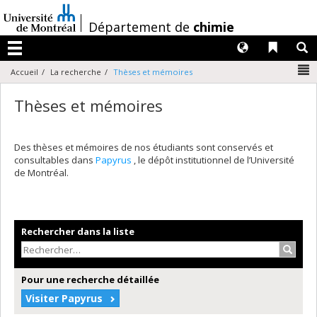
Passer
au
/
Département de
chimie
contenu
Langues
Liens 
R
Menu
N
Accueil
La recherche
Thèses et mémoires
Thèses et mémoires
Des thèses et mémoires de nos étudiants sont conservés et
consultables dans
Papyrus
, le dépôt institutionnel de l’Université
de Montréal.
Rechercher dans la liste
Recher
Pour une recherche détaillée
Visiter Papyrus