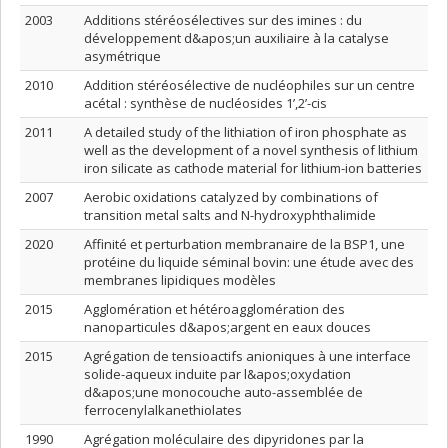
2003
Additions stéréosélectives sur des imines : du
développement d&apos;un auxiliaire à la catalyse
asymétrique
2010
Addition stéréosélective de nucléophiles sur un centre
acétal : synthèse de nucléosides 1’,2’-cis
2011
A detailed study of the lithiation of iron phosphate as
well as the development of a novel synthesis of lithium
iron silicate as cathode material for lithium-ion batteries
2007
Aerobic oxidations catalyzed by combinations of
transition metal salts and N-hydroxyphthalimide
2020
Affinité et perturbation membranaire de la BSP1, une
protéine du liquide séminal bovin: une étude avec des
membranes lipidiques modèles
2015
Agglomération et hétéroagglomération des
nanoparticules d&apos;argent en eaux douces
2015
Agrégation de tensioactifs anioniques à une interface
solide-aqueux induite par l&apos;oxydation
d&apos;une monocouche auto-assemblée de
ferrocenylalkanethiolates
1990
Agrégation moléculaire des dipyridones par la