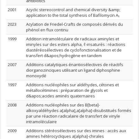
antibiotics
2001
Acyclic stereocontrol and chemical diversity &amp;
application to the total synthesis of Bafilomycin A₁
2023
Acylation de Friedel-Crafts de composés dérivés du
phénol en flux continu
1999
Addition intramoléculaire de radicaux aminyles et
iminyles sur des esters alpha, ℓ-insaturés : réactions
diastéréosélectives de cyclofonctionalisation et de
transfert d&apos;hydrogène en tandem
2007
Additions catalytiques énantiosélectives de réactifs
diorganozinciques utilisant un ligand diphosphine
monoxydé
1997
Additions nucléophiles sur aldéhydes, cétones et
métallocétimines : préparation de glycols et
d&apos;acides aminés quaternaires
2008
Additions nucléophiles sur des B[beta]-
alkoxyaldéhydes a[alpha],a[alpha]-disubstitués formés
par une réaction radicalaire de transfert de vinyle
intramoléculaire
2009
Additions stéréosélectives sur des imines : accès aux
amines hétérocycliques a[alpha]-chirales