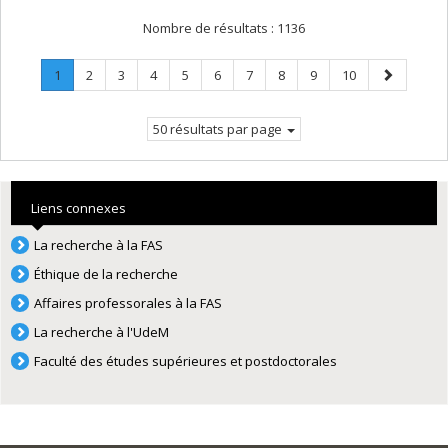
Nombre de résultats :
1136
Page
.
Page
Page
Page
Page
Page
Page
Page
Page
Page
Page
1
2
3
4
5
6
7
8
9
10
Page
suivante
courante.
50 résultats par page
Liens connexes
La recherche à la FAS
Éthique de la recherche
Affaires professorales à la FAS
La recherche à l'UdeM
Faculté des études supérieures et postdoctorales