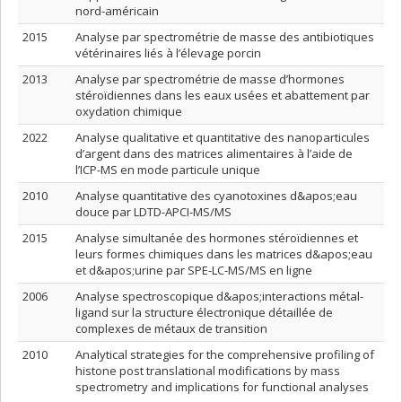
nord-américain
2015
Analyse par spectrométrie de masse des antibiotiques
vétérinaires liés à l’élevage porcin
2013
Analyse par spectrométrie de masse d’hormones
stéroïdiennes dans les eaux usées et abattement par
oxydation chimique
2022
Analyse qualitative et quantitative des nanoparticules
d’argent dans des matrices alimentaires à l’aide de
l’ICP-MS en mode particule unique
2010
Analyse quantitative des cyanotoxines d&apos;eau
douce par LDTD-APCI-MS/MS
2015
Analyse simultanée des hormones stéroïdiennes et
leurs formes chimiques dans les matrices d&apos;eau
et d&apos;urine par SPE-LC-MS/MS en ligne
2006
Analyse spectroscopique d&apos;interactions métal-
ligand sur la structure électronique détaillée de
complexes de métaux de transition
2010
Analytical strategies for the comprehensive profiling of
histone post translational modifications by mass
spectrometry and implications for functional analyses