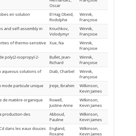
Hernandez,
Françoise
Oscar
obes en solution
El Hajj Obeid,
Winnik,
Rodolphe
Françoise
es and self-assembly in
Kriuchkov,
Winnik,
Volodymyr
Françoise
erties of thermo-sensitive
Xue, Na
Winnik,
Françoise
de poly(2-isopropyl-2-
Bullet, Jean-
Winnik,
Richard
Françoise
n aqueous solutions of
Diab, Charbel
Winnik,
Françoise
en mode particule unique
Jreije, Ibrahim
Wilkinson,
Kevin James
ce de matière organique
Rowell,
Wilkinson,
Justine-Anne
Kevin James
la production des
Abboud,
Wilkinson,
Pauline
Kevin James
u Cd dans les eaux douces
England,
Wilkinson,
Roxane
Kevin James