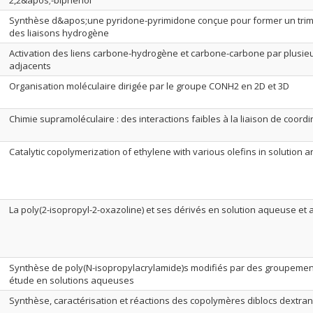
2,2&apos;-biphénol
Synthèse d&apos;une pyridone-pyrimidone conçue pour former un trimè
des liaisons hydrogène
Activation des liens carbone-hydrogène et carbone-carbone par plusie
adjacents
Organisation moléculaire dirigée par le groupe CONH2 en 2D et 3D
Chimie supramoléculaire : des interactions faibles à la liaison de coordi
Catalytic copolymerization of ethylene with various olefins in solution 
La poly(2-isopropyl-2-oxazoline) et ses dérivés en solution aqueuse et 
Synthèse de poly(N-isopropylacrylamide)s modifiés par des groupement
étude en solutions aqueuses
Synthèse, caractérisation et réactions des copolymères diblocs dextran-