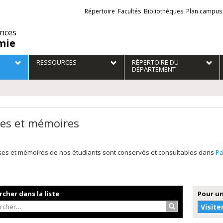
Liens
Répertoire
Facultés
Bibliothèques
Plan campus
externes
ences
mie
RESSOURCES
RÉPERTOIRE DU
DÉPARTEMENT
es et mémoires
ses et mémoires de nos étudiants sont conservés et consultables dans
P
cher dans la liste
Pour un
Rechercher…
Visite