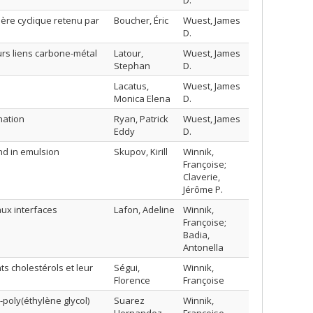
D.
re cyclique retenu par
Boucher, Éric
Wuest, James
D.
urs liens carbone-métal
Latour,
Wuest, James
Stephan
D.
Lacatus,
Wuest, James
Monica Elena
D.
nation
Ryan, Patrick
Wuest, James
Eddy
D.
and in emulsion
Skupov, Kirill
Winnik,
Françoise;
Claverie,
Jérôme P.
aux interfaces
Lafon, Adeline
Winnik,
Françoise;
Badia,
Antonella
s cholestérols et leur
Ségui,
Winnik,
Florence
Françoise
poly(éthylène glycol)
Suarez
Winnik,