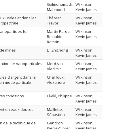
s
Golmohamadi,
Wilkinson,
Mahmood
Kevin James
ux usées et dans les
Théoret,
Wilkinson,
erspectrale
Trevor
Kevin James
nanoparticles for
Martín Pardo,
Wilkinson,
Reinaldo
Kevin James
Román
 de mines
Li, Zhizhong
Wilkinson,
Kevin James
lation de nanoparticules
Merdzan,
Wilkinson,
Vladimir
Kevin James
les d’argent dans le
Chalifoux,
Wilkinson,
en mode particule
Alexandre
Kevin James
tes conditions
El-Akl, Philippe
Wilkinson,
Kevin James
ent en eaux douces
Maillette,
Wilkinson,
Sébastien
Kevin James
on de la technique de
Gendron,
Wilkinson,
Pierre-Olivier
Kevin James