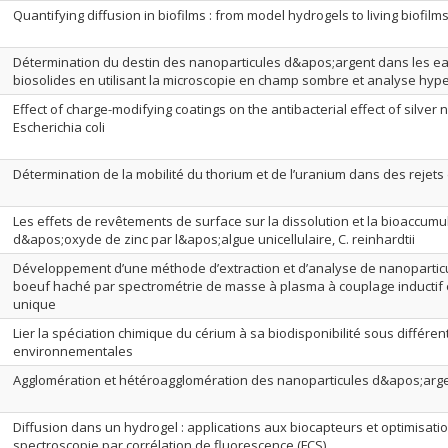
Quantifying diffusion in biofilms : from model hydrogels to living biofilm
Détermination du destin des nanoparticules d&apos;argent dans les ea
biosolides en utilisant la microscopie en champ sombre et analyse hyp
Effect of charge-modifying coatings on the antibacterial effect of silver 
Escherichia coli
Détermination de la mobilité du thorium et de l’uranium dans des rejets
Les effets de revêtements de surface sur la dissolution et la bioaccumu
d&apos;oxyde de zinc par l&apos;algue unicellulaire, C. reinhardtii
Développement d’une méthode d’extraction et d’analyse de nanoparticu
boeuf haché par spectrométrie de masse à plasma à couplage inductif 
unique
Lier la spéciation chimique du cérium à sa biodisponibilité sous différen
environnementales
Agglomération et hétéroagglomération des nanoparticules d&apos;arg
Diffusion dans un hydrogel : applications aux biocapteurs et optimisati
spectroscopie par corrélation de fluorescence (FCS)