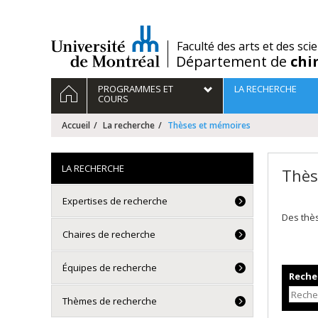
Passer
au
contenu
/
Faculté des arts et des sci
Département de
chi
Navigation
ACCUEIL
PROGRAMMES ET
LA RECHERCHE
principale
COURS
Accueil
La recherche
Thèses et mémoires
LA RECHERCHE
Thès
Expertises de recherche
Des thè
Chaires de recherche
Équipes de recherche
Recher
Thèmes de recherche