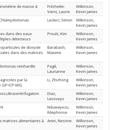
ctrométrie de masse à
Fréchette-
Wilkinson,
Viens, Laurie
Kevin James
te Chlamydomonas
Leclerc, Simon
Wilkinson,
Kevin James
rées dans des eaux
Proulx, Kim
Wilkinson,
tiples détecteurs
Kevin James
noparticules de dioxyde
Barabash,
Wilkinson,
ciales dans des matrices
Maxime
Kevin James
ydomonas reinhardtii
Pagé,
Wilkinson,
Laurianne
Kevin James
agricoles par la
Li, Zhizhong
Wilkinson,
e (SP-ICP-MS)
Kevin James
os;ultracentrifugation
Diaz,
Wilkinson,
Leosveys
Kevin James
nt
Nduwayezu,
Wilkinson,
Ildephonse
Kevin James
s matrices alimentaires à
Amiri, Nesrine
Wilkinson,
Kevin James