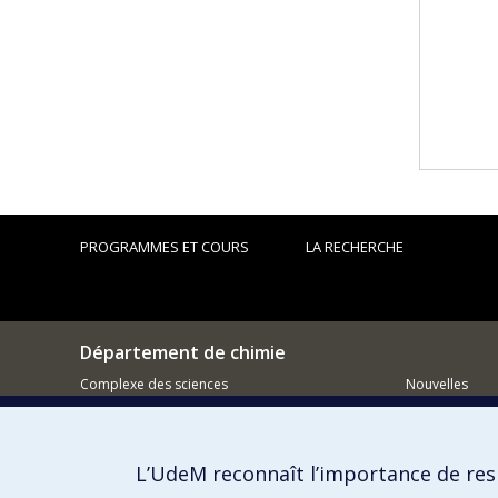
PROGRAMMES ET COURS
LA RECHERCHE
Département de chimie
Complexe des sciences
Nouvelles
1375 Avenue Thérèse-Lavoie-Roux
Activités
Montréal (Québec)
H2V 0B3
Comment so
L’UdeM reconnaît l’importance de resp