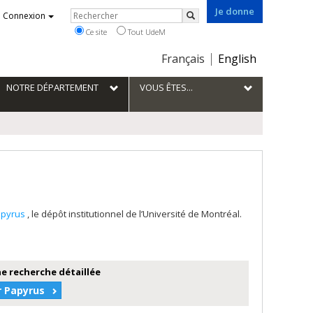
Je donne
Rechercher
Connexion
Rechercher
Ce site
Tout UdeM
Choix
Français
English
de
la
NOTRE DÉPARTEMENT
VOUS ÊTES...
langue
apyrus
, le dépôt institutionnel de l’Université de Montréal.
e recherche détaillée
r Papyrus