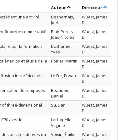
Trier par auteur en ordre décroiss
par contributeur
Auteur
Directeur
ssédant une activité
Desharnais,
Wuest, James
Joël
D.
dénofluorène comme unité
Blair-Pereira,
Wuest, James
Joao-Nicolas
D.
laire par la formation
Ducharme,
Wuest, James
Yves
D.
alènedios et étude de la
Poirier, Martin
Wuest, James
D.
fusion intraréticulaire
Le Fur, Erwan
Wuest, James
D.
ymérisation de composés
Beaudoin,
Wuest, James
Daniel
D.
y of three-dimensional
Su, Dan
Wuest, James
D.
 C70 avec le
Lachapelle,
Wuest, James
Virginie
D.
e des borates dérivés du
Voisin, Émilie
Wuest, James