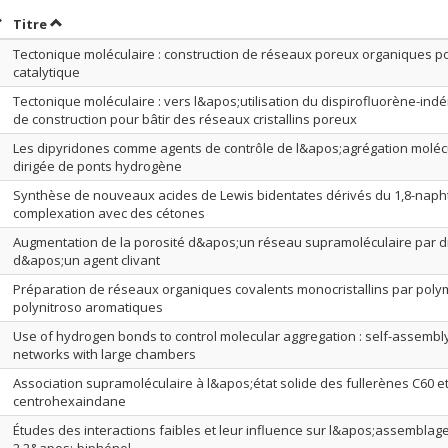
rier par date en ordre décroissant
Trier par titre en ordre décroissant
Titre
Tectonique moléculaire : construction de réseaux poreux organiques po
catalytique
Tectonique moléculaire : vers l&apos;utilisation du dispirofluorène-in
de construction pour bâtir des réseaux cristallins poreux
Les dipyridones comme agents de contrôle de l&apos;agrégation molécu
dirigée de ponts hydrogène
Synthèse de nouveaux acides de Lewis bidentates dérivés du 1,8-napht
complexation avec des cétones
Augmentation de la porosité d&apos;un réseau supramoléculaire par dif
d&apos;un agent clivant
Préparation de réseaux organiques covalents monocristallins par pol
polynitroso aromatiques
Use of hydrogen bonds to control molecular aggregation : self-assembl
networks with large chambers
Association supramoléculaire à l&apos;état solide des fullerènes C60 et
centrohexaindane
Études des interactions faibles et leur influence sur l&apos;assemblag