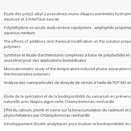
Étude des poly(2-alkyl-2-oxazoline)s munis d&apos;extrémités hydroph
aqueuse et à linterface eau/air
Poly(ethylene-co-acrylic acid) random copolymers : amphiphilic properti
aqueous medium
The effects of additives and chemical modification on the solution prop
polymers
Synthèse et étude d’architectures complexes à base de poly(lactide) et 
oxazoline) pour des applications biomédicales
Microcalorimetric study of the temperature-induced phase separation i
thermosensitive polymers
Analyse des nanoparticules de dioxyde de cérium à l’aide de l’ICP-MS 
Étude de la spéciation et de la biodisponibilité du samarium en présen
naturelle avec l&apos;algue verte Chlamydomonas reinhardtii
Effet du calcium, plomb et cuivre sur la bioaccumulation du cadmium et 
phytochélatines par Chlamydomonas reinhardtii
Développement d’outils analytiques pour évaluer la biodisponibilité d