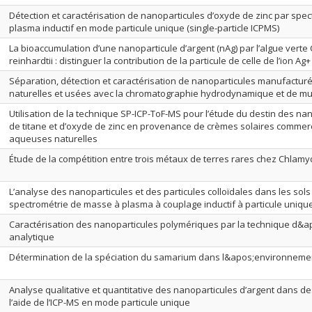
Détection et caractérisation de nanoparticules d’oxyde de zinc par spe
plasma inductif en mode particule unique (single-particle ICPMS)
La bioaccumulation d’une nanoparticule d’argent (nAg) par l’algue ver
reinhardtii : distinguer la contribution de la particule de celle de l’ion Ag+
Séparation, détection et caractérisation de nanoparticules manufactu
naturelles et usées avec la chromatographie hydrodynamique et de mul
Utilisation de la technique SP-ICP-ToF-MS pour l’étude du destin des na
de titane et d’oxyde de zinc en provenance de crèmes solaires commer
aqueuses naturelles
Étude de la compétition entre trois métaux de terres rares chez Chlam
L’analyse des nanoparticules et des particules colloïdales dans les sols 
spectrométrie de masse à plasma à couplage inductif à particule uniqu
Caractérisation des nanoparticules polymériques par la technique d&ap
analytique
Détermination de la spéciation du samarium dans l&apos;environneme
Analyse qualitative et quantitative des nanoparticules d’argent dans de
l’aide de l’ICP-MS en mode particule unique