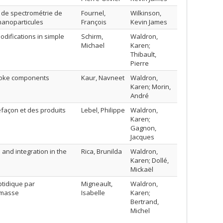
l de spectrométrie de
Fournel,
Wilkinson,
nanoparticules
François
Kevin James
odifications in simple
Schirm,
Waldron,
Michael
Karen;
Thibault,
Pierre
smoke components
Kaur, Navneet
Waldron,
Karen; Morin,
André
açon et des produits
Lebel, Philippe
Waldron,
Karen;
Gagnon,
Jacques
 and integration in the
Rica, Brunilda
Waldron,
Karen; Dollé,
Mickaël
ptidique par
Migneault,
Waldron,
e masse
Isabelle
Karen;
Bertrand,
Michel