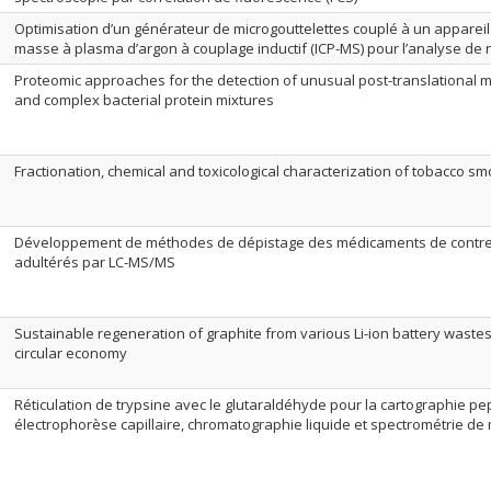
Optimisation d’un générateur de microgouttelettes couplé à un apparei
masse à plasma d’argon à couplage inductif (ICP-MS) pour l’analyse de 
Proteomic approaches for the detection of unusual post-translational m
and complex bacterial protein mixtures
Fractionation, chemical and toxicological characterization of tobacco 
Développement de méthodes de dépistage des médicaments de contref
adultérés par LC-MS/MS
Sustainable regeneration of graphite from various Li-ion battery wastes
circular economy
Réticulation de trypsine avec le glutaraldéhyde pour la cartographie pe
électrophorèse capillaire, chromatographie liquide et spectrométrie d