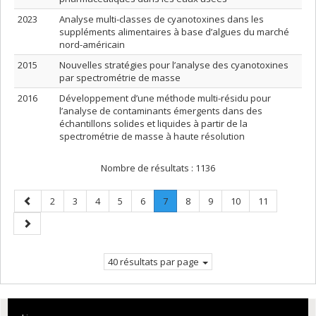
2023
Analyse multi-classes de cyanotoxines dans les
suppléments alimentaires à base d’algues du marché
nord-américain
2015
Nouvelles stratégies pour l’analyse des cyanotoxines
par spectrométrie de masse
2016
Développement d’une méthode multi-résidu pour
l’analyse de contaminants émergents dans des
échantillons solides et liquides à partir de la
spectrométrie de masse à haute résolution
Nombre de résultats :
1136
Page
Page
Page
Page
Page
Page
Page
.
Page
Page
Page
Page
2
3
4
5
6
7
8
9
10
11
précédente
Page
Page
courante.
suivante
40 résultats par page