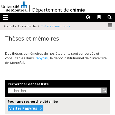
Passer
au
/
Département de
chimie
contenu
Langues
Liens 
R
Menu
N
Accueil
La recherche
Thèses et mémoires
Thèses et mémoires
Des thèses et mémoires de nos étudiants sont conservés et
consultables dans
Papyrus
, le dépôt institutionnel de l’Université
de Montréal.
Rechercher dans la liste
Recher
Pour une recherche détaillée
Visiter Papyrus