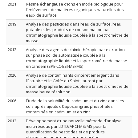
2021
Résine échangeuse d’ions en mode biologique pour
l’enlèvement de matières organiques naturelles des
eaux de surface
2019
Analyse des pesticides dans l’eau de surface, l’eau
potable et les produits de consommation par
chromatographie liquide couplée à la spectrométrie de
masse
2012
Analyse des agents de chimiothérapie par extraction
sur phase solide automatisée couplée à la
chromatographie liquide et la spectrométrie de masse
en tandem (SPE-LC-ESI-MS/MS)
2020
Analyse de contaminants d’intérêt émergent dans
l’Estuaire et le Golfe du Saint-Laurent par
chromatographie liquide couplée à la spectrométrie de
masse haute résolution
2006
Étude de la solubilité du cadmium et du zinc dans les
sols après ajouts d&apos;engrais phosphatés
contaminés en cadmium et en zinc
2012
Développement d’une nouvelle méthode d’analyse
multi-résidus par LDTD/APCI-MS/MS pour la
quantification de pesticides et de produits
pharmaceutiques dans les eaux usées