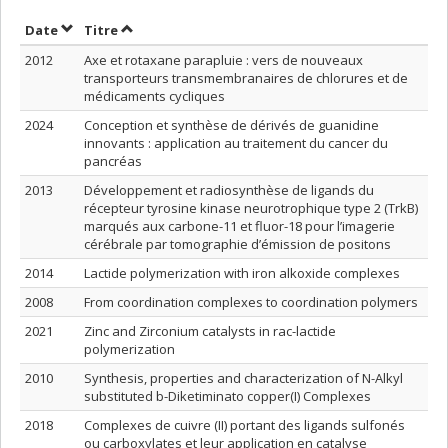
Trier par date en ordre décroissant
Trier par titre en ordre décroissant
Date
Titre
2012
Axe et rotaxane parapluie : vers de nouveaux
transporteurs transmembranaires de chlorures et de
médicaments cycliques
2024
Conception et synthèse de dérivés de guanidine
innovants : application au traitement du cancer du
pancréas
2013
Développement et radiosynthèse de ligands du
récepteur tyrosine kinase neurotrophique type 2 (TrkB)
marqués aux carbone-11 et fluor-18 pour l’imagerie
cérébrale par tomographie d’émission de positons
2014
Lactide polymerization with iron alkoxide complexes
2008
From coordination complexes to coordination polymers
2021
Zinc and Zirconium catalysts in rac-lactide
polymerization
2010
Synthesis, properties and characterization of N-Alkyl
substituted b-Diketiminato copper(I) Complexes
2018
Complexes de cuivre (II) portant des ligands sulfonés
ou carboxylates et leur application en catalyse