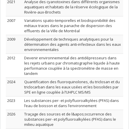
2021
Analyse des cyanotoxines dans différents organismes
aquatiques et habitats de la réserve écologique de la
Rivière-aux-Brochets
2007
Variations spatio-temporelles et biodisponibilité des
métaux traces dans le panache de dispersion des
effluents de la Ville de Montréal
2009
Développement de techniques analytiques pour la
détermination des agents anti-infectieux dans les eaux
environnementales
2012
Devenir environnemental des antidépresseurs dans
les rejets urbains par chromatographie liquide à haute
performance couplée à la spectrométrie de masse en
tandem
2024
Quantification des fluoroquinolones, du triclosan et du
triclocarban dans les eaux usées et les biosolides par
SPE en ligne couplée à l’UHPLC MS/MS
2023
Les substances per- et polyfluoroalkylées (PFAS) dans
l’eau de boisson et dans l’environnement
2026
Traçage des sources et de l&apos;occurrence des
substances per- et polyfluoroalkylées (PFAS) dans le
milieu aquatique