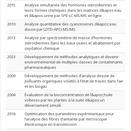
2015
Analyse simultanée des hormones stéroïdiennes et
leurs formes chimiques dans les matrices d&apos;eau
et d&apos;urine par SPE-LC-MS/MS en ligne
2010
Analyse quantitative des cyanotoxines d&apos;eau
douce par LDTD-APCI-MS/MS
2013
Analyse par spectrométrie de masse d’hormones
stéroïdiennes dans les eaux usées et abattement par
oxydation chimique
2023
Développement de méthodes analytiques et devenir
environnemental de multiples classes de contaminants
pharmaceutiques
2009
Développement de méthodes d’analyse directe de
polluants organiques volatils à l’état de traces dans l’air
et les biogaz
2004
Évaluation de la bioconcentration de l&apos;huile
voltesso par les plantes à la suite d&apos;un
déversement simulé
2016
Optimisation des paramètres expérimentaux pour
l’analyse des fibres d’amiante par microscopie
électronique en transmission