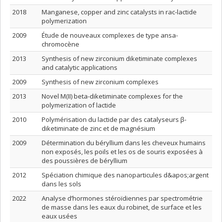
2018
Manganese, copper and zinc catalysts in rac-lactide
polymerization
2009
Étude de nouveaux complexes de type ansa-
chromocène
2013
Synthesis of new zirconium diketiminate complexes
and catalytic applications
2009
Synthesis of new zirconium complexes
2013
Novel M(II) beta-diketiminate complexes for the
polymerization of lactide
2010
Polymérisation du lactide par des catalyseurs β-
diketiminate de zinc et de magnésium
2009
Détermination du béryllium dans les cheveux humains
non exposés, les poils et les os de souris exposées à
des poussières de béryllium
2012
Spéciation chimique des nanoparticules d&apos;argent
dans les sols
2022
Analyse d’hormones stéroïdiennes par spectrométrie
de masse dans les eaux du robinet, de surface et les
eaux usées