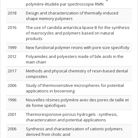
polymère étudiée par spectroscopie RMN
2018
Design and characterization of thermally-induced
shape memory polymers
2016
The use of candida antarctica lipase B for the synthesis
of macrocycles and polymers based on natural
products
1999
New functional polymer resins with pore size specificity
2012
Polyamides and polyesters made of bile acids in the
main chain
2017
Methods and physical chemistry of resin-based dental
composites
2006
Study of thermosensitive microspheres for potential
applications in biosensing
1996
Nouvelles résines polymère avec des pores de taille et
de forme spécifiques
2001
Thermoresponsive porous hydrogels : synthesis,
characterization and potential applications
2006
Synthesis and characterization of cationic polymers
derived from cholic acid