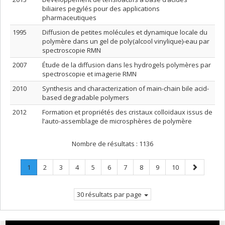
biliaires pegylés pour des applications
pharmaceutiques
1995
Diffusion de petites molécules et dynamique locale du
polymère dans un gel de poly(alcool vinylique)-eau par
spectroscopie RMN
2007
Étude de la diffusion dans les hydrogels polymères par
spectroscopie et imagerie RMN
2010
Synthesis and characterization of main-chain bile acid-
based degradable polymers
2012
Formation et propriétés des cristaux colloïdaux issus de
l’auto-assemblage de microsphères de polymère
Nombre de résultats :
1136
Page
.
Page
Page
Page
Page
Page
Page
Page
Page
Page
Page
1
2
3
4
5
6
7
8
9
10
Page
suivante
courante.
30 résultats par page