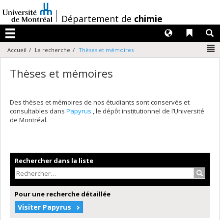
Passer
au
/
Département de
chimie
contenu
Langues
Liens 
R
Menu
N
Accueil
La recherche
Thèses et mémoires
Thèses et mémoires
Des thèses et mémoires de nos étudiants sont conservés et
consultables dans
Papyrus
, le dépôt institutionnel de l’Université
de Montréal.
Rechercher dans la liste
Recher
Pour une recherche détaillée
Visiter Papyrus