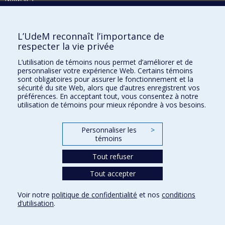
Activités
Comment soutenir le Département?
L’UdeM reconnaît l’importance de
respecter la vie privée
BESOIN D'AIDE?
L’utilisation de témoins nous permet d’améliorer et de
Plan du site
personnaliser votre expérience Web. Certains témoins
Signaler une erreur
sont obligatoires pour assurer le fonctionnement et la
sécurité du site Web, alors que d’autres enregistrent vos
Accessibilité
préférences. En acceptant tout, vous consentez à notre
utilisation de témoins pour mieux répondre à vos besoins.
FACULTÉ DES ARTS ET DES SCIENCES
Nos départements et écoles
Personnaliser les
>
témoins
Nos centres d'études
Tout refuser
Nos programmes et cours
Tout accepter
Confidentialité
Voir notre
politique de confidentialité
et nos
conditions
Conditions d’utilisation
d’utilisation
.
Paramètres des témoins
Université de