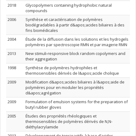
2018
Glycopolymers containing hydrophobic natural
compounds
2006
Synthèse et caractérisation de polymères
biodégradables à partir d&apos;acides biliaires à des
fins biomédicales
2004
Étude de la diffusion dans les solutions et les hydrogels
polymères par spectroscopie RMN et par imagerie RMN
2013
New stimuli-responsive block random copolymers and
their aggregation
1998
Synthèse de polymères hydrophiles et
thermosensibles dérivés de l&apos;acide cholique
2009
Modification d&apos;acides biliaires à l&apos;aide de
polymères pour en moduler les propriétés
d&apos;agrégation
2009
Formulation of emulsion systems for the preparation of
butyl rubber gloves
2005
Études des propriétés rhéologiques et
thermosensibles de polymères dérivés de N,N-
diéthylacrylamide
2013
Développement de tensioactifs à base d’acides