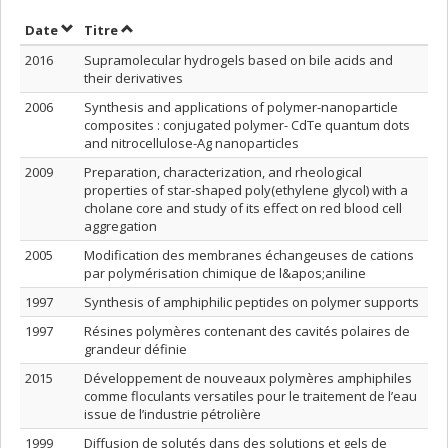
Trier par date en ordre décroissant
Trier par titre en ordre décroissant
Date
Titre
2016
Supramolecular hydrogels based on bile acids and
their derivatives
2006
Synthesis and applications of polymer-nanoparticle
composites : conjugated polymer- CdTe quantum dots
and nitrocellulose-Ag nanoparticles
2009
Preparation, characterization, and rheological
properties of star-shaped poly(ethylene glycol) with a
cholane core and study of its effect on red blood cell
aggregation
2005
Modification des membranes échangeuses de cations
par polymérisation chimique de l&apos;aniline
1997
Synthesis of amphiphilic peptides on polymer supports
1997
Résines polymères contenant des cavités polaires de
grandeur définie
2015
Développement de nouveaux polymères amphiphiles
comme floculants versatiles pour le traitement de l’eau
issue de l’industrie pétrolière
1999
Diffusion de solutés dans des solutions et gels de