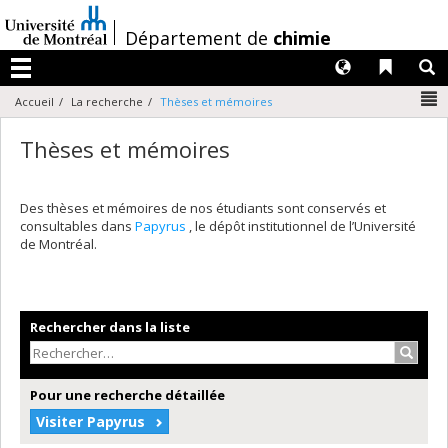
Passer
au
/
Département de
chimie
contenu
Langues
Liens 
R
Menu
N
Accueil
La recherche
Thèses et mémoires
Thèses et mémoires
Des thèses et mémoires de nos étudiants sont conservés et
consultables dans
Papyrus
, le dépôt institutionnel de l’Université
de Montréal.
Rechercher dans la liste
Recher
Pour une recherche détaillée
Visiter Papyrus