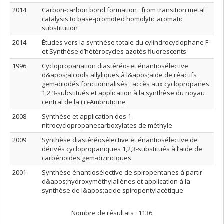
2014
Carbon-carbon bond formation : from transition metal
catalysis to base-promoted homolytic aromatic
substitution
2014
Études vers la synthèse totale du cylindrocyclophane F
et Synthèse d’hétérocycles azotés fluorescents
1996
Cyclopropanation diastéréo- et énantiosélective
d&apos;alcools allyliques à l&apos;aide de réactifs
gem-diiodés fonctionnalisés : accès aux cyclopropanes
1,2,3-substitués et application à la synthèse du noyau
central de la (+)-Ambruticine
2008
Synthèse et application des 1-
nitrocyclopropanecarboxylates de méthyle
2009
Synthèse diastéréosélective et énantiosélective de
dérivés cyclopropaniques 1,2,3-substitués à l’aide de
carbénoïdes gem-dizinciques
2001
Synthèse énantiosélective de spiropentanes à partir
d&apos;hydroxyméthylallènes et application à la
synthèse de l&apos;acide spiropentylacétique
Nombre de résultats :
1136