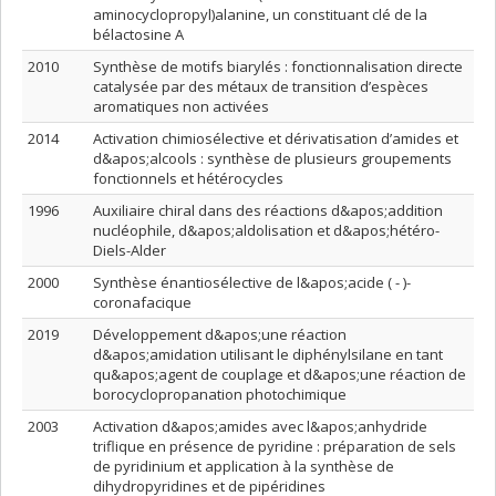
aminocyclopropyl)alanine, un constituant clé de la
bélactosine A
2010
Synthèse de motifs biarylés : fonctionnalisation directe
catalysée par des métaux de transition d’espèces
aromatiques non activées
2014
Activation chimiosélective et dérivatisation d’amides et
d&apos;alcools : synthèse de plusieurs groupements
fonctionnels et hétérocycles
1996
Auxiliaire chiral dans des réactions d&apos;addition
nucléophile, d&apos;aldolisation et d&apos;hétéro-
Diels-Alder
2000
Synthèse énantiosélective de l&apos;acide ( - )-
coronafacique
2019
Développement d&apos;une réaction
d&apos;amidation utilisant le diphénylsilane en tant
qu&apos;agent de couplage et d&apos;une réaction de
borocyclopropanation photochimique
2003
Activation d&apos;amides avec l&apos;anhydride
triflique en présence de pyridine : préparation de sels
de pyridinium et application à la synthèse de
dihydropyridines et de pipéridines