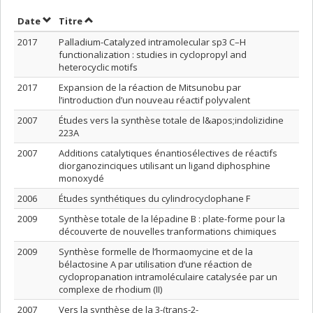
Trier par date en ordre croissant
Trier par titre en ordre croissant
Date
Titre
2017
Palladium-Catalyzed intramolecular sp3 C–H
functionalization : studies in cyclopropyl and
heterocyclic motifs
2017
Expansion de la réaction de Mitsunobu par
l’introduction d’un nouveau réactif polyvalent
2007
Études vers la synthèse totale de l&apos;indolizidine
223A
2007
Additions catalytiques énantiosélectives de réactifs
diorganozinciques utilisant un ligand diphosphine
monoxydé
2006
Études synthétiques du cylindrocyclophane F
2009
Synthèse totale de la lépadine B : plate-forme pour la
découverte de nouvelles tranformations chimiques
2009
Synthèse formelle de l’hormaomycine et de la
bélactosine A par utilisation d’une réaction de
cyclopropanation intramoléculaire catalysée par un
complexe de rhodium (II)
2007
Vers la synthèse de la 3-(trans-2-