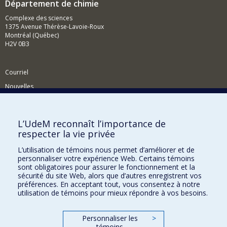
Département de chimie
Complexe des sciences
1375 Avenue Thérèse-Lavoie-Roux
Montréal (Québec)
H2V 0B3
Courriel
Nouvelles
Activités
Comment soutenir le Département?
L’UdeM reconnaît l’importance de
respecter la vie privée
BESOIN D'AIDE?
L’utilisation de témoins nous permet d’améliorer et de
Plan du site
personnaliser votre expérience Web. Certains témoins
Signaler une erreur
sont obligatoires pour assurer le fonctionnement et la
sécurité du site Web, alors que d’autres enregistrent vos
Accessibilité
préférences. En acceptant tout, vous consentez à notre
utilisation de témoins pour mieux répondre à vos besoins.
FACULTÉ DES ARTS ET DES SCIENCES
Nos départements et écoles
Personnaliser les
>
témoins