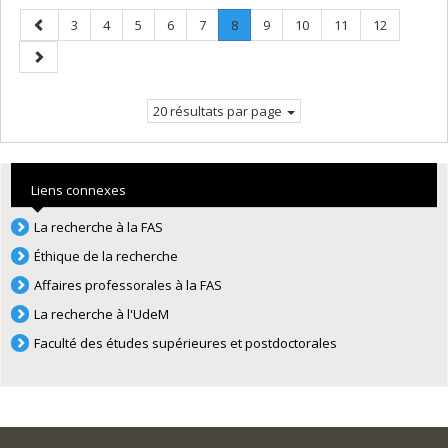
Page
Page
Page
Page
Page
Page
Page
.
Page
Page
Page
Page
3
4
5
6
7
8
9
10
11
12
précédente
Page
Page
courante.
suivante
20 résultats par page
Liens connexes
La recherche à la FAS
Éthique de la recherche
Affaires professorales à la FAS
La recherche à l'UdeM
Faculté des études supérieures et postdoctorales