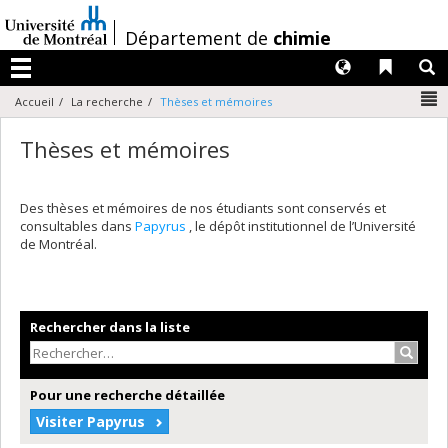
Passer
au
/
Département de
chimie
contenu
Langues
Liens 
R
Menu
N
Accueil
La recherche
Thèses et mémoires
Thèses et mémoires
Des thèses et mémoires de nos étudiants sont conservés et
consultables dans
Papyrus
, le dépôt institutionnel de l’Université
de Montréal.
Rechercher dans la liste
Recher
Pour une recherche détaillée
Visiter Papyrus