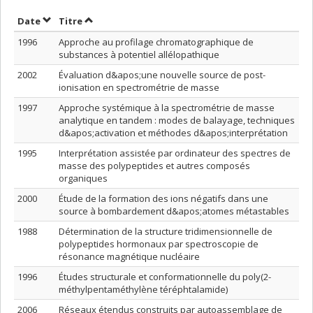
Trier par date en ordre croissant
Trier par titre en ordre croissant
Date
Titre
1996
Approche au profilage chromatographique de
substances à potentiel allélopathique
2002
Évaluation d&apos;une nouvelle source de post-
ionisation en spectrométrie de masse
1997
Approche systémique à la spectrométrie de masse
analytique en tandem : modes de balayage, techniques
d&apos;activation et méthodes d&apos;interprétation
1995
Interprétation assistée par ordinateur des spectres de
masse des polypeptides et autres composés
organiques
2000
Étude de la formation des ions négatifs dans une
source à bombardement d&apos;atomes métastables
1988
Détermination de la structure tridimensionnelle de
polypeptides hormonaux par spectroscopie de
résonance magnétique nucléaire
1996
Études structurale et conformationnelle du poly(2-
méthylpentaméthylène téréphtalamide)
2006
Réseaux étendus construits par autoassemblage de