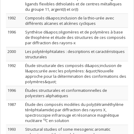
ligands flexibles dithiolatés et de centres métalliques
du groupe 11, argent(I) et or(I)
1992
Composés d&apos;inclusion de la thio-urée avec
différents alcanes et alcènes cycliques
1996
Synthèse d&apos;oligomères et de polymères à base
de thiophène et étude des structures de ces composés
par diffraction des rayons-x
2000
Les polytéréphtalates : descriptions et caractéristiques
structurales
1992
Étude structurale des composés d&apos;inclusion de
l&apos;urée avec les polymères: &quot;Nouvelle
approche pour la détermination des conformations des
polymères&quot;
1996
Études structurales et conformationnelles de
polyesters aliphatiques
1987
Étude des composés modèles du poly(tétraméthylène
téréphtalamide) par diffraction des rayons X,
spectroscopie infrarouge et résonance magnétique
nucléaire ¹³C en solution
1993
Structural studies of some mesogenic aromatic