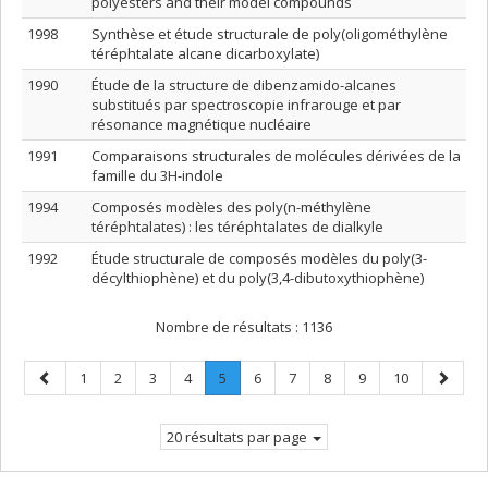
polyesters and their model compounds
1998
Synthèse et étude structurale de poly(oligométhylène
téréphtalate alcane dicarboxylate)
1990
Étude de la structure de dibenzamido-alcanes
substitués par spectroscopie infrarouge et par
résonance magnétique nucléaire
1991
Comparaisons structurales de molécules dérivées de la
famille du 3H-indole
1994
Composés modèles des poly(n-méthylène
téréphtalates) : les téréphtalates de dialkyle
1992
Étude structurale de composés modèles du poly(3-
décylthiophène) et du poly(3,4-dibutoxythiophène)
Nombre de résultats :
1136
Page
Page
Page
Page
Page
Page
.
Page
Page
Page
Page
Page
Page
1
2
3
4
5
6
7
8
9
10
précédente
Page
suivant
courante.
20 résultats par page