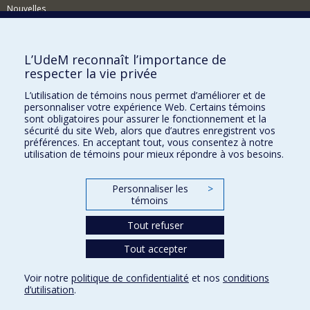
Nouvelles
Activités
Comment soutenir le Département?
L’UdeM reconnaît l’importance de
respecter la vie privée
BESOIN D'AIDE?
L’utilisation de témoins nous permet d’améliorer et de
Plan du site
personnaliser votre expérience Web. Certains témoins
Signaler une erreur
sont obligatoires pour assurer le fonctionnement et la
sécurité du site Web, alors que d’autres enregistrent vos
Accessibilité
préférences. En acceptant tout, vous consentez à notre
utilisation de témoins pour mieux répondre à vos besoins.
FACULTÉ DES ARTS ET DES SCIENCES
Nos départements et écoles
Personnaliser les
>
témoins
Nos centres d'études
Tout refuser
Nos programmes et cours
Tout accepter
Confidentialité
Voir notre
politique de confidentialité
et nos
conditions
Conditions d’utilisation
d’utilisation
.
Paramètres des témoins