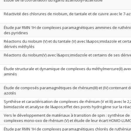
Étude de la coordination du ligand azaindolyl-azaindole
Réactivité des chlorures de niobium, de tantale et de cuivre avec le 7-a
Étude par RMN 1H de complexes paramagnétiques ammines de ruthéniu
des pyridines
Réactions du niobium (V) et du tantale (V) avec l&apos;imidazole et cert
dérivés méthylés
Réactions du niobium(V) avec l&apos;imidazole et certains de ses déri
Étude structurale et dynamique de complexes du méthylmercure(II) avec
aminés
Étude de composés paramagnétiques de rhénium(III) et (IV) contenant d
azotés
Synthèse et caractérisation de complexes de rhénium (V et III) avec le 2
biimidazole et analyse de l&apos;effet des ponts hydrogène sur la réact
Vers le développement de matériaux à transition de spin : synthèse de 
complexes mono-oxo de rhénium (V) et étude de leur écart HOMO-LUM
Étude par RMN 1H de complexes paramagnétiques chlorés de ruthénium 