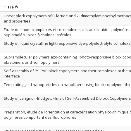
rier par date en ordre croissant
Trier par titre en ordre croissant
Titre
Linear block copolymers of L–lactide and 2–dimethylaminoethyl methacry
and properties
Étude des homocomplexes et cocomplexes cristaux liquides polymères
suplamoléculaires à chaînes latérales
Study of liquid crystalline light responsive dye-polyelectrolyte complex
Supramolecular polymers azo-containing : photo-responsive block cop
elastomers and homopolymers
Self-assembly of PS-PVP block copolymers and their complexes at the a
interface
Templating gold nanoparticles on nanofibers using block copolymer thin
Study of Langmuir-Blodgett Films of Self-Assembled Diblock Copolymers
Préparation, étude de l’orientation et caractérisation physico-chimique 
polymères comportant des fluorophores