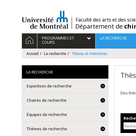
Passer
au
contenu
/
Faculté des arts et des sci
Département de
chi
Navigation
ACCUEIL
PROGRAMMES ET
LA RECHERCHE
principale
COURS
Accueil
La recherche
Thèses et mémoires
LA RECHERCHE
Thès
Expertises de recherche
Des thè
Chaires de recherche
Équipes de recherche
Recher
Thèmes de recherche