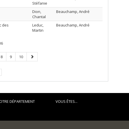
Stéfanie
Dion,
Beauchamp, André
Chantal
c des
Leduc,
Beauchamp, André
Martin
36
Page
Page
Page
Page
8
9
10
suivante
OTRE DÉPARTEMENT
VOUS ÊTES...