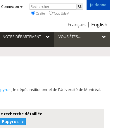
Je donne
Rechercher
Connexion
Rechercher
Ce site
Tout UdeM
Choix
Français
English
de
la
NOTRE DÉPARTEMENT
VOUS ÊTES...
langue
apyrus
, le dépôt institutionnel de l’Université de Montréal.
e recherche détaillée
r Papyrus