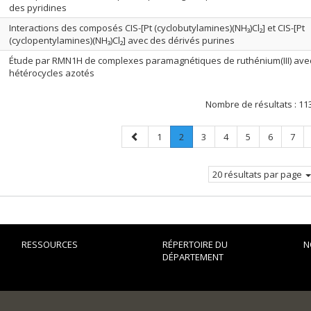
des pyridines
Interactions des composés CIS-[Pt (cyclobutylamines)(NH₃)Cl₂] et CIS-[Pt
(cyclopentylamines)(NH₃)Cl₂] avec des dérivés purines
Étude par RMN1H de complexes paramagnétiques de ruthénium(III) ave
hétérocycles azotés
Nombre de résultats :
11
Page
Page
Page
.
Page
Page
Page
Page
Page
1
2
3
4
5
6
7
précédente
Page
courante.
20 résultats par page
RESSOURCES
RÉPERTOIRE DU
N
DÉPARTEMENT