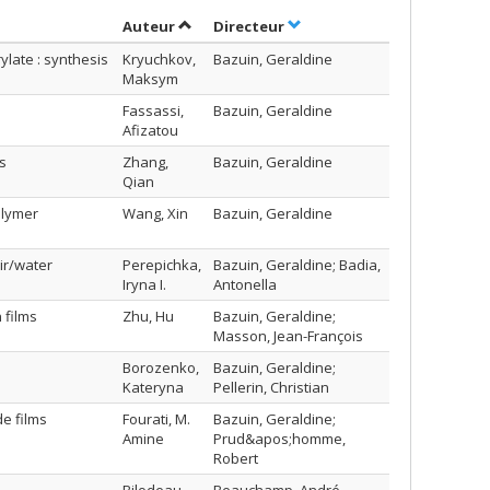
Trier par auteur en ordre croissant
par contributeur en ordre 
Auteur
Directeur
late : synthesis
Kryuchkov,
Bazuin, Geraldine
Maksym
Fassassi,
Bazuin, Geraldine
Afizatou
es
Zhang,
Bazuin, Geraldine
Qian
olymer
Wang, Xin
Bazuin, Geraldine
ir/water
Perepichka,
Bazuin, Geraldine; Badia,
Iryna I.
Antonella
 films
Zhu, Hu
Bazuin, Geraldine;
Masson, Jean-François
Borozenko,
Bazuin, Geraldine;
Kateryna
Pellerin, Christian
de films
Fourati, M.
Bazuin, Geraldine;
Amine
Prud&apos;homme,
Robert