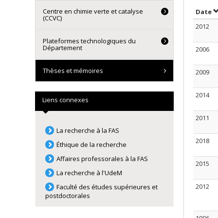
Centre en chimie verte et catalyse
T
Date
(CCVC)
2012
Plateformes technologiques du
Département
2006
Thèses et mémoires
2009
2014
Liens connexes
2011
La recherche à la FAS
2018
Éthique de la recherche
Affaires professorales à la FAS
2015
La recherche à l'UdeM
2012
Faculté des études supérieures et
postdoctorales