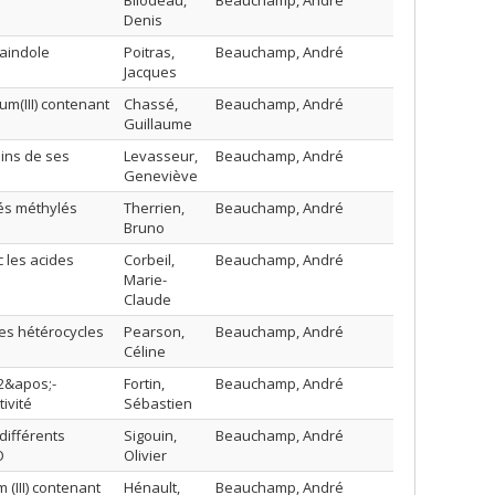
Bilodeau,
Beauchamp, André
Denis
zaindole
Poitras,
Beauchamp, André
Jacques
m(III) contenant
Chassé,
Beauchamp, André
Guillaume
ains de ses
Levasseur,
Beauchamp, André
Geneviève
vés méthylés
Therrien,
Beauchamp, André
Bruno
 les acides
Corbeil,
Beauchamp, André
Marie-
Claude
es hétérocycles
Pearson,
Beauchamp, André
Céline
,2&apos;-
Fortin,
Beauchamp, André
ivité
Sébastien
différents
Sigouin,
Beauchamp, André
O
Olivier
(III) contenant
Hénault,
Beauchamp, André