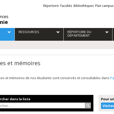
Liens
Répertoire
Facultés
Bibliothèques
Plan campus
externes
ences
mie
RESSOURCES
RÉPERTOIRE DU
DÉPARTEMENT
es et mémoires
ses et mémoires de nos étudiants sont conservés et consultables dans
P
cher dans la liste
Pour un
Rechercher…
Visite