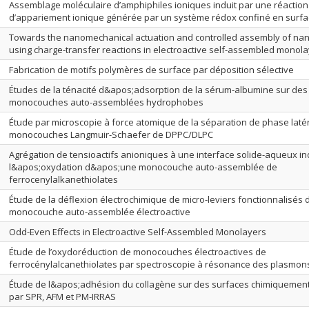
Assemblage moléculaire d’amphiphiles ioniques induit par une réaction
d’appariement ionique générée par un système rédox confiné en surf
Towards the nanomechanical actuation and controlled assembly of na
using charge-transfer reactions in electroactive self-assembled monol
Fabrication de motifs polymères de surface par déposition sélective
Études de la ténacité d&apos;adsorption de la sérum-albumine sur des
monocouches auto-assemblées hydrophobes
Étude par microscopie à force atomique de la séparation de phase laté
monocouches Langmuir-Schaefer de DPPC/DLPC
Agrégation de tensioactifs anioniques à une interface solide-aqueux in
l&apos;oxydation d&apos;une monocouche auto-assemblée de
ferrocenylalkanethiolates
Étude de la déflexion électrochimique de micro-leviers fonctionnalisé
monocouche auto-assemblée électroactive
Odd-Even Effects in Electroactive Self-Assembled Monolayers
Étude de l’oxydoréduction de monocouches électroactives de
ferrocénylalcanethiolates par spectroscopie à résonance des plasmon
Étude de l&apos;adhésion du collagène sur des surfaces chimiquemen
par SPR, AFM et PM-IRRAS