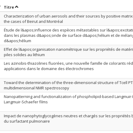
rier par date en ordre croissant
Trier par titre en ordre croissant
Titre
Characterization of urban aerosols and their sources by positive matrix 
the cases of Beirut and Montréal
Étude de l&apos;influence des espèces métastables sur l&apos;excita
dans les plasmas d&apos;onde de surface d&apos;hélium et de mélan
d&apos;hélium
Effet de l&apos;organisation nanométrique sur les propriétés de matér
piles solides au lithium
Les azinobis-thiazolines fluorées, une nouvelle famille de colorants réd
applications dans le domaine des électrochromes
Toward the determination of the three-dimensional structure of Tcell P
multidimensional NMR spectroscopy
Nanopatterning and functionalization of phospholipid-based Langmuir-
Langmuir-Schaefer films
Impact de nanophytoglycogènes neutres et chargés sur les propriétés
du surfactant pulmonaire