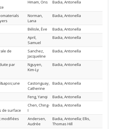
Hmam, Ons
Badia, Antonella
ace
nomaterials
Norman,
Badia, Antonella
ayers
Lana
Bélisle, Ève
Badia, Antonella
April,
Badia, Antonella
Samuel
rale de
Sanchez,
Badia, Antonella
Jacqueline
duite par
Nguyen,
Badia, Antonella
Kim-Ly
s d&apos;une
Castonguay,
Badia, Antonella
Catherine
Feng, Yanqi
Badia, Antonella
Chen, Ching-
Badia, Antonella
s de surface
I
t modifiées
Andersen,
Badia, Antonella; Ellis,
Audrée
Thomas Hill