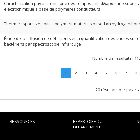
Caractérisation physico-chimique des composants d&apos;une superca
électrochimique à base de polymères conducteurs
Thermoresponsive optical polymeric materials based on hydrogen bon
Étude de la diffusion de détergents et la quantification des sucres sur d
bactériens par spectroscopie infrarouge
Nombre de résultats :
11
Page
.
Page
Page
Page
Page
Page
Page
Pa
1
2
3
4
5
6
7
8
Page
courante.
20 résultats par page
RESSOURCES
RÉPERTOIRE DU
N
DÉPARTEMENT