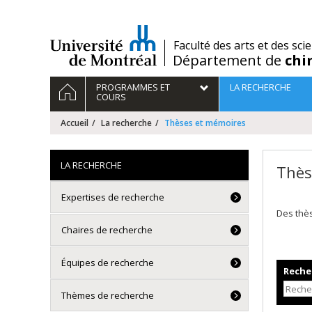
Passer
au
contenu
/
Faculté des arts et des sci
Département de
chi
Navigation
ACCUEIL
PROGRAMMES ET
LA RECHERCHE
principale
COURS
Accueil
La recherche
Thèses et mémoires
LA RECHERCHE
Thès
Expertises de recherche
Des thè
Chaires de recherche
Équipes de recherche
Recher
Thèmes de recherche