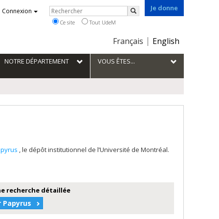
Je donne
Rechercher
Connexion
Rechercher
Ce site
Tout UdeM
Choix
Français
English
de
la
NOTRE DÉPARTEMENT
VOUS ÊTES...
langue
apyrus
, le dépôt institutionnel de l’Université de Montréal.
e recherche détaillée
r Papyrus