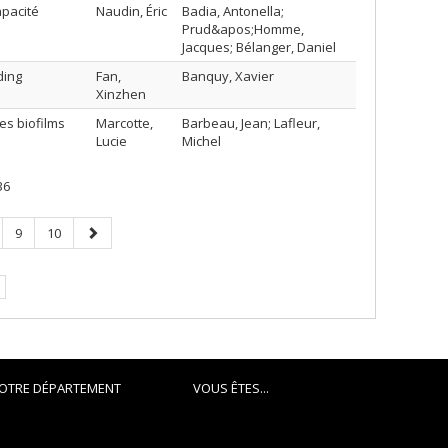
pacité
Naudin, Éric
Badia, Antonella;
Prud&apos;Homme,
Jacques; Bélanger, Daniel
ding
Fan,
Banquy, Xavier
Xinzhen
es biofilms
Marcotte,
Barbeau, Jean; Lafleur,
Lucie
Michel
36
ge
Page
Page
Page
9
10
suivante
OTRE DÉPARTEMENT
VOUS ÊTES...