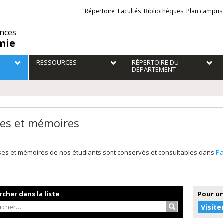
Liens
Répertoire
Facultés
Bibliothèques
Plan campus
externes
ences
mie
RESSOURCES
RÉPERTOIRE DU
DÉPARTEMENT
es et mémoires
ses et mémoires de nos étudiants sont conservés et consultables dans
P
cher dans la liste
Pour un
Rechercher…
Visite