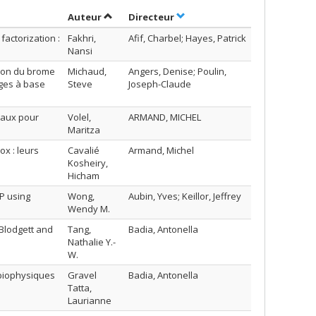
Trier par auteur en ordre croissant
par contributeur en ordre cr
Auteur
Directeur
factorization :
Fakhri,
Afif, Charbel; Hayes, Patrick
Nansi
tion du brome
Michaud,
Angers, Denise; Poulin,
ges à base
Steve
Joseph-Claude
iaux pour
Volel,
ARMAND, MICHEL
Maritza
ox : leurs
Cavalié
Armand, Michel
Kosheiry,
Hicham
TP using
Wong,
Aubin, Yves; Keillor, Jeffrey
Wendy M.
Blodgett and
Tang,
Badia, Antonella
Nathalie Y.-
W.
 biophysiques
Gravel
Badia, Antonella
Tatta,
Laurianne