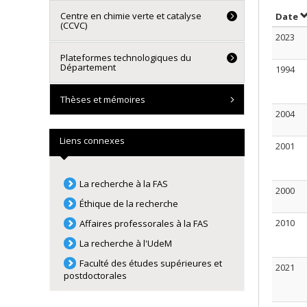
Centre en chimie verte et catalyse
T
Date
(CCVC)
2023
Plateformes technologiques du
Département
1994
Thèses et mémoires
2004
Liens connexes
2001
La recherche à la FAS
2000
Éthique de la recherche
2010
Affaires professorales à la FAS
La recherche à l'UdeM
Faculté des études supérieures et
2021
postdoctorales