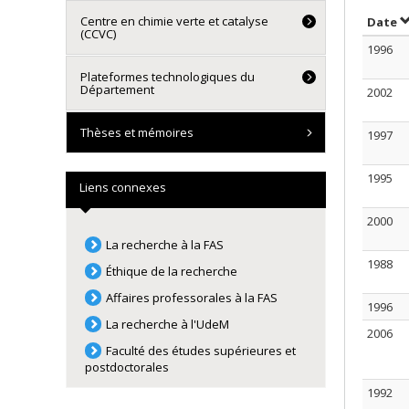
Centre en chimie verte et catalyse
T
Date
(CCVC)
1996
Plateformes technologiques du
Département
2002
Thèses et mémoires
1997
1995
Liens connexes
2000
La recherche à la FAS
1988
Éthique de la recherche
Affaires professorales à la FAS
1996
La recherche à l'UdeM
2006
Faculté des études supérieures et
postdoctorales
1992