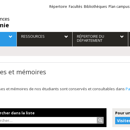
Liens
Répertoire
Facultés
Bibliothèques
Plan campus
externes
ences
mie
RESSOURCES
RÉPERTOIRE DU
DÉPARTEMENT
es et mémoires
ses et mémoires de nos étudiants sont conservés et consultables dans
P
cher dans la liste
Pour un
Rechercher…
Visite