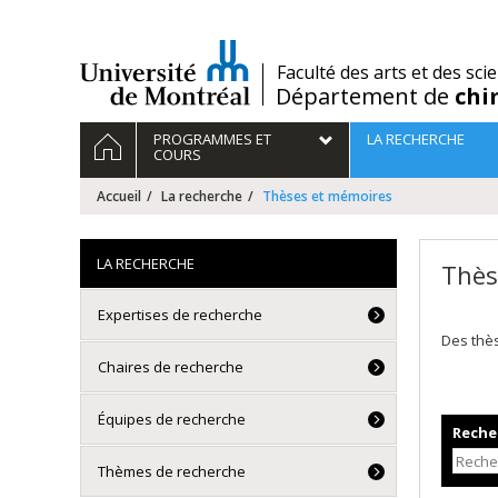
Passer
au
contenu
/
Faculté des arts et des sci
Département de
chi
Navigation
ACCUEIL
PROGRAMMES ET
LA RECHERCHE
principale
COURS
Accueil
La recherche
Thèses et mémoires
LA RECHERCHE
Thès
Expertises de recherche
Des thè
Chaires de recherche
Équipes de recherche
Recher
Thèmes de recherche