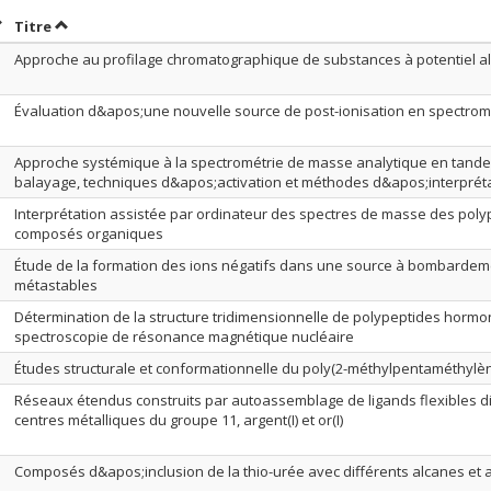
rier par date en ordre croissant
Trier par titre en ordre croissant
Titre
Approche au profilage chromatographique de substances à potentiel a
Évaluation d&apos;une nouvelle source de post-ionisation en spectro
Approche systémique à la spectrométrie de masse analytique en tand
balayage, techniques d&apos;activation et méthodes d&apos;interprét
Interprétation assistée par ordinateur des spectres de masse des poly
composés organiques
Étude de la formation des ions négatifs dans une source à bombard
métastables
Détermination de la structure tridimensionnelle de polypeptides horm
spectroscopie de résonance magnétique nucléaire
Études structurale et conformationnelle du poly(2-méthylpentaméthylè
Réseaux étendus construits par autoassemblage de ligands flexibles di
centres métalliques du groupe 11, argent(I) et or(I)
Composés d&apos;inclusion de la thio-urée avec différents alcanes et 