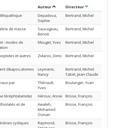
Trier par auteur en ordre croissant
par contributeur en o
Auteur
Directeur
llélopathique
Depadova,
Bertrand, Michel
Sophie
métrie de masse
Sauvageau,
Bertrand, Michel
Benoit
em : modes de
Mouget, Yves
Bertrand, Michel
ation
peptides et autres
Zidarov, Dimo
Bertrand, Michel
ement d&apos;atomes
Leymarie,
Bertrand, Michel;
Nancy
Tabet, Jean-Claude
onaux par
Thériault,
Boulanger, Yvan
Yves
ne téréphtalamide)
Héroux, Annie
Brisse, François
thiolatés et de
Awaleh,
Brisse, François
Mohamed
Osman
alcènes cycliques
Raymond,
Brisse, François