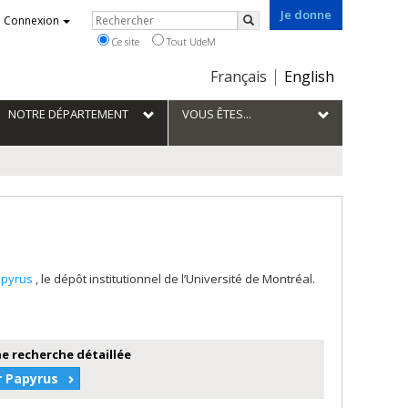
Je donne
Rechercher
Connexion
Rechercher
Ce site
Tout UdeM
Choix
Français
English
de
la
NOTRE DÉPARTEMENT
VOUS ÊTES...
langue
apyrus
, le dépôt institutionnel de l’Université de Montréal.
e recherche détaillée
r Papyrus