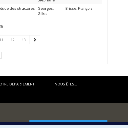
Stéphane
tude des structures
Georges,
Brisse, François
Gilles
36
Page
Page
Page
Page
11
12
13
suivante
OTRE DÉPARTEMENT
VOUS ÊTES...
FACULTÉ DES ARTS ET DES SCIENCES