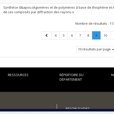
Synthèse d&apos;oligomères et de polymères à base de thiophène et é
de ces composés par diffraction des rayons-x
Nombre de résultats :
11
Page
Page
Page
Page
Page
Page
Page
.
Page
4
5
6
7
8
9
10
précédente
Page
courante.
10 résultats par page
RESSOURCES
RÉPERTOIRE DU
N
DÉPARTEMENT
BESOIN D'AIDE?