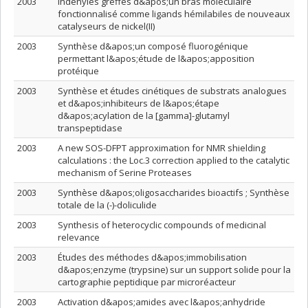
2003
Indényles greffés d&apos;un bras moléculaire
fonctionnalisé comme ligands hémilabiles de nouveaux
catalyseurs de nickel(II)
2003
Synthèse d&apos;un composé fluorogénique
permettant l&apos;étude de l&apos;apposition
protéique
2003
Synthèse et études cinétiques de substrats analogues
et d&apos;inhibiteurs de l&apos;étape
d&apos;acylation de la [gamma]-glutamyl
transpeptidase
2003
A new SOS-DFPT approximation for NMR shielding
calculations : the Loc.3 correction applied to the catalytic
mechanism of Serine Proteases
2003
Synthèse d&apos;oligosaccharides bioactifs ; Synthèse
totale de la (-)-doliculide
2003
Synthesis of heterocyclic compounds of medicinal
relevance
2003
Études des méthodes d&apos;immobilisation
d&apos;enzyme (trypsine) sur un support solide pour la
cartographie peptidique par microréacteur
2003
Activation d&apos;amides avec l&apos;anhydride