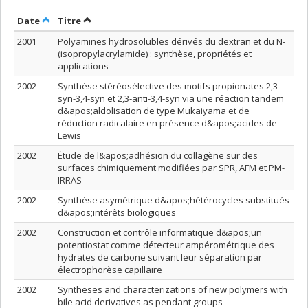
Trier par date en ordre décroissant
Trier par titre en ordre décroissant
Date
Titre
2001
Polyamines hydrosolubles dérivés du dextran et du N-
(isopropylacrylamide) : synthèse, propriétés et
applications
2002
Synthèse stéréosélective des motifs propionates 2,3-
syn-3,4-syn et 2,3-anti-3,4-syn via une réaction tandem
d&apos;aldolisation de type Mukaiyama et de
réduction radicalaire en présence d&apos;acides de
Lewis
2002
Étude de l&apos;adhésion du collagène sur des
surfaces chimiquement modifiées par SPR, AFM et PM-
IRRAS
2002
Synthèse asymétrique d&apos;hétérocycles substitués
d&apos;intérêts biologiques
2002
Construction et contrôle informatique d&apos;un
potentiostat comme détecteur ampérométrique des
hydrates de carbone suivant leur séparation par
électrophorèse capillaire
2002
Syntheses and characterizations of new polymers with
bile acid derivatives as pendant groups