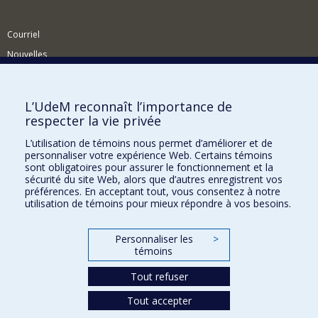
Courriel
Nouvelles
Activités
Comment soutenir le Département?
L’UdeM reconnaît l’importance de
respecter la vie privée
BESOIN D'AIDE?
L’utilisation de témoins nous permet d’améliorer et de
Plan du site
personnaliser votre expérience Web. Certains témoins
Signaler une erreur
sont obligatoires pour assurer le fonctionnement et la
sécurité du site Web, alors que d’autres enregistrent vos
Accessibilité
préférences. En acceptant tout, vous consentez à notre
utilisation de témoins pour mieux répondre à vos besoins.
FACULTÉ DES ARTS ET DES SCIENCES
Nos départements et écoles
Personnaliser les
>
témoins
Nos centres d'études
Tout refuser
Nos programmes et cours
Tout accepter