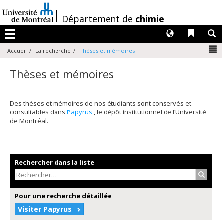
Passer
au
/
Département de
chimie
contenu
Langues
Liens 
R
Menu
N
Accueil
La recherche
Thèses et mémoires
Thèses et mémoires
Des thèses et mémoires de nos étudiants sont conservés et
consultables dans
Papyrus
, le dépôt institutionnel de l’Université
de Montréal.
Rechercher dans la liste
Recher
Pour une recherche détaillée
Visiter Papyrus