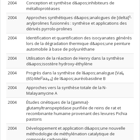
2004
Conception et synthèse d&apos;inhibiteurs de
métalloprotéases
2004
Approches synthétiques d&apos;analogues de [delta]³-
arylprolines fusionnés : synthèse et applications des
dérivés pyrrolo-prolines
2004
Identification et quantification des isocyanates générés
lors de la dégradation thermique d&apos;une peinture
automobile à base de polyuréthane
2004
Utilisation de la réaction de Henry dans la synthèse
d&apos;isostère hydroxy-éthylène
2004
Progrès dans la synthèse de l&apos;analogue [Val₆
(6S)-Mel²aa₄₋₅] de l&apos;auréobasidine B
2004
Approches vers la synthèse totale de la N-
Malayamycine A
2004
Études cinétiques de la [gamma]-
glutamyltranspeptidase purifiée de reins de rat et
recombinante humaine provenant des levures Pichia
pastoris
2004
Développement et application d&apos;une nouvelle
méthodologie de méthylénation catalytique de
composés carbonylés