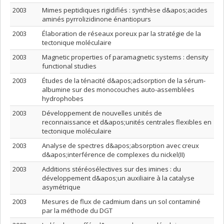
2003
Mimes peptidiques rigidifiés : synthèse d&apos;acides
aminés pyrrolizidinone énantiopurs
2003
Élaboration de réseaux poreux par la stratégie de la
tectonique moléculaire
2003
Magnetic properties of paramagnetic systems : density
functional studies
2003
Études de la ténacité d&apos;adsorption de la sérum-
albumine sur des monocouches auto-assemblées
hydrophobes
2003
Développement de nouvelles unités de
reconnaissance et d&apos;unités centrales flexibles en
tectonique moléculaire
2003
Analyse de spectres d&apos;absorption avec creux
d&apos;interférence de complexes du nickel(II)
2003
Additions stéréosélectives sur des imines : du
développement d&apos;un auxiliaire à la catalyse
asymétrique
2003
Mesures de flux de cadmium dans un sol contaminé
par la méthode du DGT