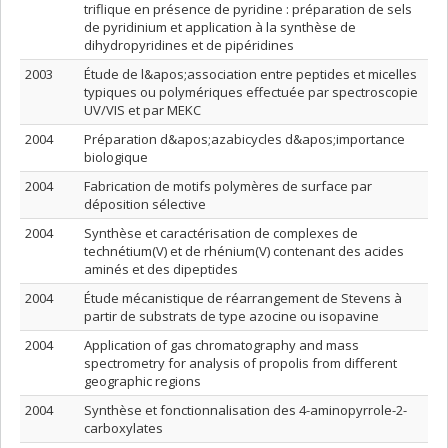
triflique en présence de pyridine : préparation de sels
de pyridinium et application à la synthèse de
dihydropyridines et de pipéridines
2003
Étude de l&apos;association entre peptides et micelles
typiques ou polymériques effectuée par spectroscopie
UV/VIS et par MEKC
2004
Préparation d&apos;azabicycles d&apos;importance
biologique
2004
Fabrication de motifs polymères de surface par
déposition sélective
2004
Synthèse et caractérisation de complexes de
technétium(V) et de rhénium(V) contenant des acides
aminés et des dipeptides
2004
Étude mécanistique de réarrangement de Stevens à
partir de substrats de type azocine ou isopavine
2004
Application of gas chromatography and mass
spectrometry for analysis of propolis from different
geographic regions
2004
Synthèse et fonctionnalisation des 4-aminopyrrole-2-
carboxylates