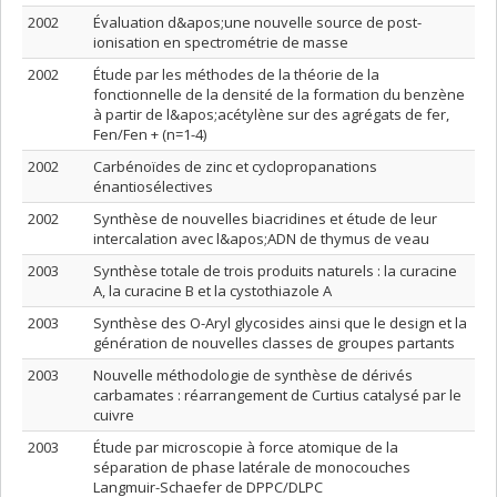
2002
Évaluation d&apos;une nouvelle source de post-
ionisation en spectrométrie de masse
2002
Étude par les méthodes de la théorie de la
fonctionnelle de la densité de la formation du benzène
à partir de l&apos;acétylène sur des agrégats de fer,
Fen/Fen + (n=1-4)
2002
Carbénoïdes de zinc et cyclopropanations
énantiosélectives
2002
Synthèse de nouvelles biacridines et étude de leur
intercalation avec l&apos;ADN de thymus de veau
2003
Synthèse totale de trois produits naturels : la curacine
A, la curacine B et la cystothiazole A
2003
Synthèse des O-Aryl glycosides ainsi que le design et la
génération de nouvelles classes de groupes partants
2003
Nouvelle méthodologie de synthèse de dérivés
carbamates : réarrangement de Curtius catalysé par le
cuivre
2003
Étude par microscopie à force atomique de la
séparation de phase latérale de monocouches
Langmuir-Schaefer de DPPC/DLPC