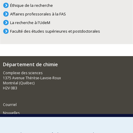
Éthique de la recherche
Affaires professorales à la FAS
La recherche à l'UdeM
Faculté des études supérieures et postdoctorales
Département de chimie
Complexe des sciences
1375 Avenue Thérèse-Lavoie-Roux
Montréal (Québec)
H2V 0B3
Courriel
Nouvelles
Activités
Comment soutenir le Département?