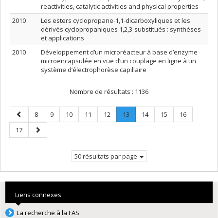
reactivities, catalytic activities and physical properties
2010
Les esters cyclopropane-1,1-dicarboxyliques et les
dérivés cyclopropaniques 1,2,3-substitués : synthèses
et applications
2010
Développement d’un microréacteur à base d’enzyme
microencapsulée en vue d’un couplage en ligne à un
système d’électrophorèse capillaire
Nombre de résultats :
1136
Page
Page
Page
Page
Page
Page
Page
.
Page
Page
Page
8
9
10
11
12
13
14
15
16
précédente
Page
Page
Page
17
courante.
suivante
50 résultats par page
Liens connexes
La recherche à la FAS