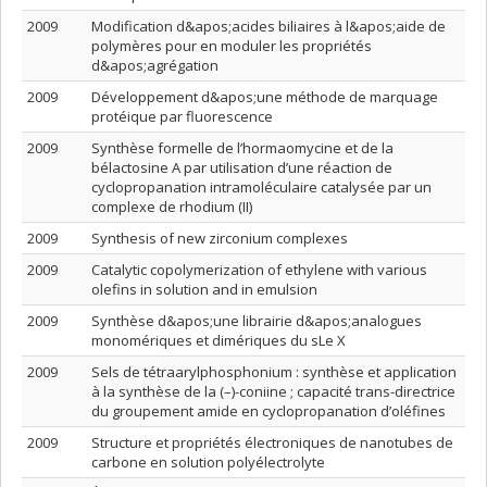
2009
Modification d&apos;acides biliaires à l&apos;aide de
polymères pour en moduler les propriétés
d&apos;agrégation
2009
Développement d&apos;une méthode de marquage
protéique par fluorescence
2009
Synthèse formelle de l’hormaomycine et de la
bélactosine A par utilisation d’une réaction de
cyclopropanation intramoléculaire catalysée par un
complexe de rhodium (II)
2009
Synthesis of new zirconium complexes
2009
Catalytic copolymerization of ethylene with various
olefins in solution and in emulsion
2009
Synthèse d&apos;une librairie d&apos;analogues
monomériques et dimériques du sLe X
2009
Sels de tétraarylphosphonium : synthèse et application
à la synthèse de la (–)-coniine ; capacité trans-directrice
du groupement amide en cyclopropanation d’oléfines
2009
Structure et propriétés électroniques de nanotubes de
carbone en solution polyélectrolyte