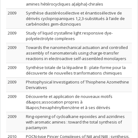
amines hétérocycliques a[alpha]-chirales
2009
Synthèse diastéréosélective et énantiosélective de
dérivés cyclopropaniques 1,2,3-substitués à l’aide de
carbénoïdes gem-dizinciques
2009
Study of liquid crystalline light responsive dye-
polyelectrolyte complexes
2009
Towards the nanomechanical actuation and controlled
assembly of nanomaterials using charge-transfer
reactions in electroactive self-assembled monolayers
2009
Synthèse totale de la lépadine B : plate-forme pour la
découverte de nouvelles tranformations chimiques
2009
Photophysical Investigations of Thiophene Azomethine
Derivatives
2009
Découverte et application de nouveaux motifs
d&apos;association propres à
l&apos;hexaphénylbenzène et à ses dérivés
2009
Ring-opening of cycloalkane epoxides and aziridines
with aromatic amines : toward the total synthesis of
pactamycin
2010
POCN-type Pincer Complexes of NiII and NiIII : synthesis,