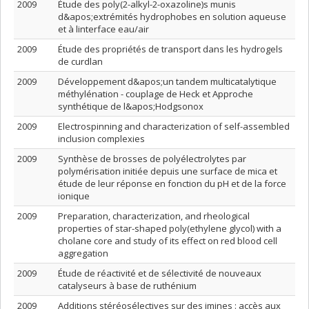
2009
Étude des poly(2-alkyl-2-oxazoline)s munis
d&apos;extrémités hydrophobes en solution aqueuse
et à linterface eau/air
2009
Étude des propriétés de transport dans les hydrogels
de curdlan
2009
Développement d&apos;un tandem multicatalytique
méthylénation - couplage de Heck et Approche
synthétique de l&apos;Hodgsonox
2009
Electrospinning and characterization of self-assembled
inclusion complexies
2009
Synthèse de brosses de polyélectrolytes par
polymérisation initiée depuis une surface de mica et
étude de leur réponse en fonction du pH et de la force
ionique
2009
Preparation, characterization, and rheological
properties of star-shaped poly(ethylene glycol) with a
cholane core and study of its effect on red blood cell
aggregation
2009
Étude de réactivité et de sélectivité de nouveaux
catalyseurs à base de ruthénium
2009
Additions stéréosélectives sur des imines : accès aux