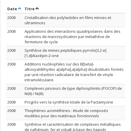
Trier par date en ordre décroissant
Trier par titre en ordre décroissant
Date
Titre
2008
Cristallisation des polylactides en films minces et
ultraminces
2008
Applications des interactions quadripolaires dans des
réactions de macrocyclisation par métathèse de
fermeture de cycle
2008
Synthèse de mimes peptidiques pyrrolo[3,2-e]
[1,4]diazépin-2-one
2008
Additions nucléophiles sur des B[beta]-
alkoxyaldéhydes a[alpha],a[alpha]-disubstitués formés
par une réaction radicalaire de transfert de vinyle
intramoléculaire
2008
Complexes pinceurs de type diphosphinito (POCOP) de
Ni(II) / Ni(III)
2008
Progrès vers la synthèse totale de la Pactamycine
2008
Thiophènes azométhines : étude de composés
modèles pour des matériaux fonctionnels
2008
Synthèse et caractérisation de complexes métalliques
de ruthénium, fer et cobalt à base des ligands