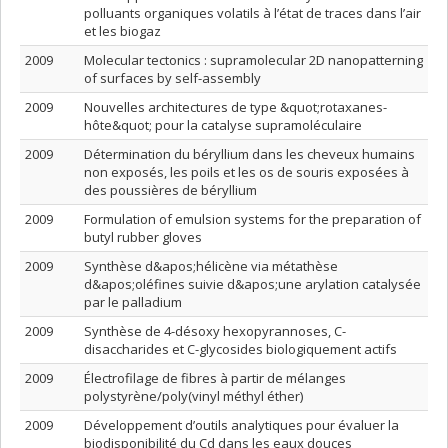
polluants organiques volatils à l’état de traces dans l’air
et les biogaz
2009
Molecular tectonics : supramolecular 2D nanopatterning
of surfaces by self-assembly
2009
Nouvelles architectures de type &quot;rotaxanes-
hôte&quot; pour la catalyse supramoléculaire
2009
Détermination du béryllium dans les cheveux humains
non exposés, les poils et les os de souris exposées à
des poussières de béryllium
2009
Formulation of emulsion systems for the preparation of
butyl rubber gloves
2009
Synthèse d&apos;hélicène via métathèse
d&apos;oléfines suivie d&apos;une arylation catalysée
par le palladium
2009
Synthèse de 4-désoxy hexopyrannoses, C-
disaccharides et C-glycosides biologiquement actifs
2009
Électrofilage de fibres à partir de mélanges
polystyrène/poly(vinyl méthyl éther)
2009
Développement d’outils analytiques pour évaluer la
biodisponibilité du Cd dans les eaux douces