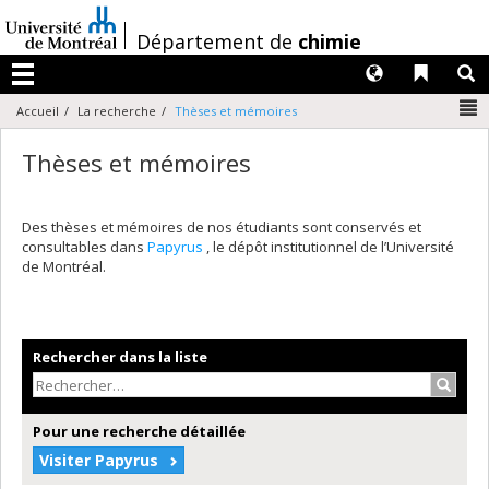
Passer
au
/
Département de
chimie
contenu
Langues
Liens 
R
Menu
N
Accueil
La recherche
Thèses et mémoires
Thèses et mémoires
Des thèses et mémoires de nos étudiants sont conservés et
consultables dans
Papyrus
, le dépôt institutionnel de l’Université
de Montréal.
Rechercher dans la liste
Recher
Pour une recherche détaillée
Visiter Papyrus