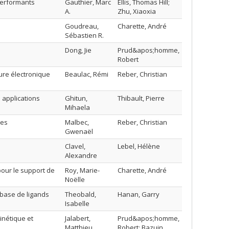
performants
Gauthier, Marc
Ellis, Thomas Hill;
A.
Zhu, Xiaoxia
Goudreau,
Charette, André
Sébastien R.
Dong, Jie
Prud&apos;homme,
Robert
ure électronique
Beaulac, Rémi
Reber, Christian
 applications
Ghitun,
Thibault, Pierre
Mihaela
tes
Malbec,
Reber, Christian
Gwenaël
Clavel,
Lebel, Hélène
Alexandre
pour le support de
Roy, Marie-
Charette, André
Noëlle
 base de ligands
Theobald,
Hanan, Garry
Isabelle
inétique et
Jalabert,
Prud&apos;homme,
Matthieu
Robert; Bazuin,