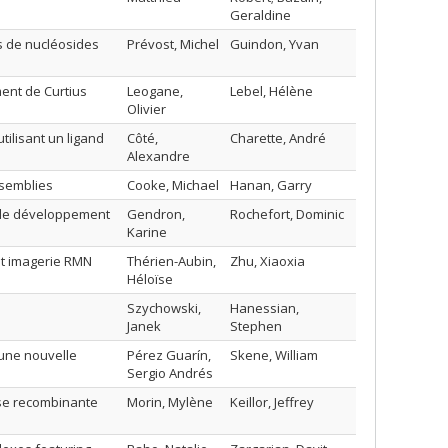
Geraldine
s de nucléosides
Prévost, Michel
Guindon, Yvan
ent de Curtius
Leogane,
Lebel, Hélène
Olivier
tilisant un ligand
Côté,
Charette, André
Alexandre
ssemblies
Cooke, Michael
Hanan, Garry
 le développement
Gendron,
Rochefort, Dominic
Karine
et imagerie RMN
Thérien-Aubin,
Zhu, Xiaoxia
Héloïse
Szychowski,
Hanessian,
Janek
Stephen
;une nouvelle
Pérez Guarín,
Skene, William
Sergio Andrés
ase recombinante
Morin, Mylène
Keillor, Jeffrey