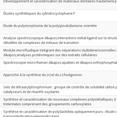
Développement et caractérisation de matériaux dentaires hautement 
Études synthétiques du cylindrocyclophane F
Étude du polymorphisme de la poly(pivalo)lactone orientée
Analyse spectroscopique d&apos;interactions métal-ligand sur la struct
détaillée de complexes de métaux de transition
Module microfluidique intégrant des séparations multidimensionnelles :
d&apos;analyses protéomiques sur des extraits cellulaires
Spectroscopie micro-Raman d&apos;apatites et d&apos;orthophospha
Approche à la synthèse du (+) et du (-)-hodgsonox
Sels de tétraarylphosphonium : groupe de contrôle de solubilité utilisé 
catalyseurs et de réactifs oxydants
Synthèse et caractérisation de nouveaux complexes polymétalliques à
tridentates comprenant des groupements carboxylates
Synthèse et caractérisation de poly(lactide)s optiquement purs : étude c
transestérification intermoléculaire