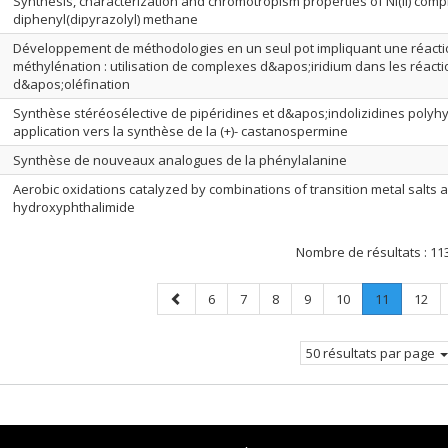
Synthesis, characterization and chromotropism properties of Ni(II) comp
diphenyl(dipyrazolyl) methane
Développement de méthodologies en un seul pot impliquant une réacti
méthylénation : utilisation de complexes d&apos;iridium dans les réact
d&apos;oléfination
Synthèse stéréosélective de pipéridines et d&apos;indolizidines polyhy
application vers la synthèse de la (+)- castanospermine
Synthèse de nouveaux analogues de la phénylalanine
Aerobic oxidations catalyzed by combinations of transition metal salts 
hydroxyphthalimide
Nombre de résultats :
11
Page
Page
Page
Page
Page
Page
Page
.
Page
6
7
8
9
10
11
12
précédente
Page
courante.
50 résultats par page