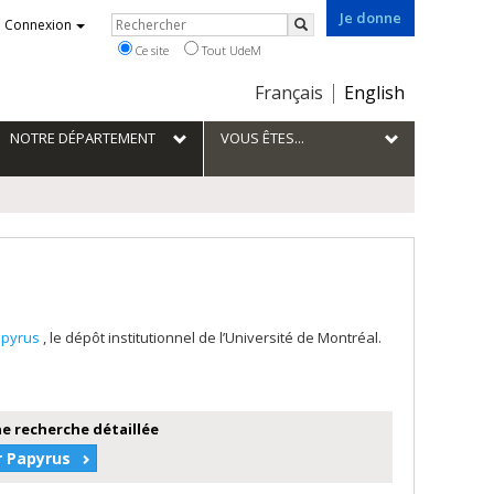
Je donne
Rechercher
Connexion
Rechercher
Ce site
Tout UdeM
Choix
Français
English
de
la
NOTRE DÉPARTEMENT
VOUS ÊTES...
langue
apyrus
, le dépôt institutionnel de l’Université de Montréal.
e recherche détaillée
r Papyrus