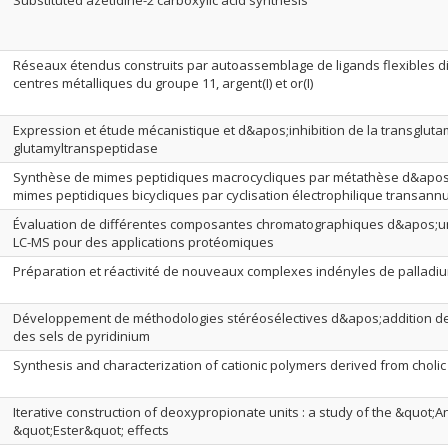
Substituted azetidine-2 carboxylic acid synthesis
Réseaux étendus construits par autoassemblage de ligands flexibles di
centres métalliques du groupe 11, argent(I) et or(I)
Expression et étude mécanistique et d&apos;inhibition de la transglutam
glutamyltranspeptidase
Synthèse de mimes peptidiques macrocycliques par métathèse d&apos;
mimes peptidiques bicycliques par cyclisation électrophilique transannu
Évaluation de différentes composantes chromatographiques d&apos;u
LC-MS pour des applications protéomiques
Préparation et réactivité de nouveaux complexes indényles de palladiu
Développement de méthodologies stéréosélectives d&apos;addition de
des sels de pyridinium
Synthesis and characterization of cationic polymers derived from cholic
Iterative construction of deoxypropionate units : a study of the &quot;
&quot;Ester&quot; effects