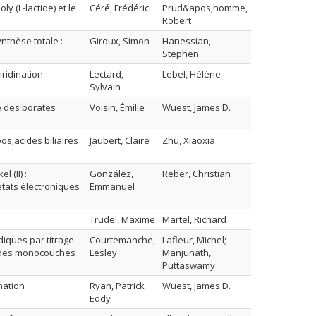
y (L-lactide) et le
Céré, Frédéric
Prud&apos;homme,
Robert
nthèse totale :
Giroux, Simon
Hanessian,
Stephen
ridination
Lectard,
Lebel, Hélène
Sylvain
e des borates
Voisin, Émilie
Wuest, James D.
s;acides biliaires
Jaubert, Claire
Zhu, Xiaoxia
 (II) :
González,
Reber, Christian
états électroniques
Emmanuel
Trudel, Maxime
Martel, Richard
iques par titrage
Courtemanche,
Lafleur, Michel;
e des monocouches
Lesley
Manjunath,
Puttaswamy
nation
Ryan, Patrick
Wuest, James D.
Eddy