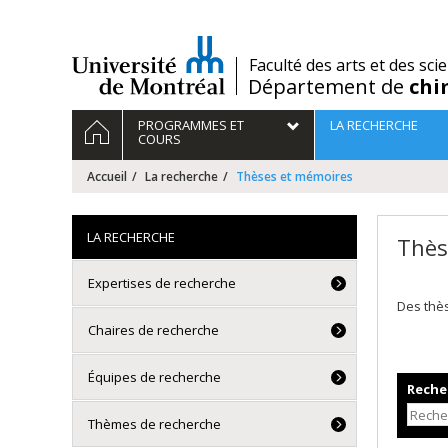
Passer
au
contenu
/
Faculté des arts et des sci
Département de
chi
Navigation
ACCUEIL
PROGRAMMES ET
LA RECHERCHE
principale
COURS
Accueil
La recherche
Thèses et mémoires
LA RECHERCHE
Thès
Expertises de recherche
Des thè
Chaires de recherche
Équipes de recherche
Recher
Thèmes de recherche