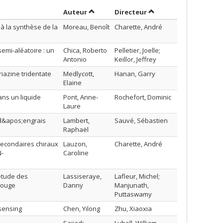
Trier par auteur en ordre décroissant
par contributeur en o
Auteur
Directeur
à la synthèse de la
Moreau, Benoît
Charette, André
semi-aléatoire : un
Chica, Roberto
Pelletier, Joelle;
Antonio
Keillor, Jeffrey
iazine tridentate
Medlycott,
Hanan, Garry
Elaine
ns un liquide
Pont, Anne-
Rochefort, Dominic
Laure
s d&apos;engrais
Lambert,
Sauvé, Sébastien
Raphaël
secondaires chiraux
Lauzon,
Charette, André
N-
Caroline
étude des
Lassiseraye,
Lafleur, Michel;
arouge
Danny
Manjunath,
Puttaswamy
osensing
Chen, Yilong
Zhu, Xiaoxia