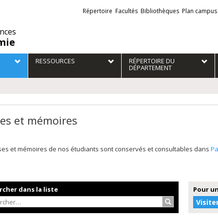
Liens
Répertoire
Facultés
Bibliothèques
Plan campus
externes
ences
mie
RESSOURCES
RÉPERTOIRE DU
DÉPARTEMENT
es et mémoires
ses et mémoires de nos étudiants sont conservés et consultables dans
P
cher dans la liste
Pour un
Rechercher…
Visite