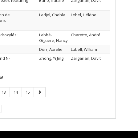
lexes featuring
Baho, Natalie
Zargarian, Davit
on de
Ladjel, Chehla
Lebel, Hélène
ions
droxylés :
Labbé-
Charette, André
Giguère, Nancy
Dörr, Aurélie
Lubell, William
and N-
Zhong, Yi Jing
Zargarian, Davit
36
Page
Page
Page
Page
13
14
15
suivante