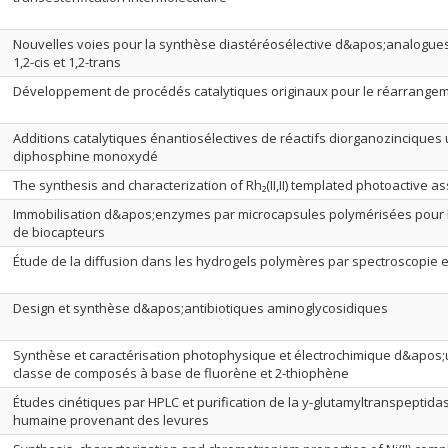
Nouvelles voies pour la synthèse diastéréosélective d&apos;analogue
1,2-cis et 1,2-trans
Développement de procédés catalytiques originaux pour le réarrangem
Additions catalytiques énantiosélectives de réactifs diorganozinciques u
diphosphine monoxydé
The synthesis and characterization of Rh₂(II,II) templated photoactive a
Immobilisation d&apos;enzymes par microcapsules polymérisées pour
de biocapteurs
Étude de la diffusion dans les hydrogels polymères par spectroscopie 
Design et synthèse d&apos;antibiotiques aminoglycosidiques
Synthèse et caractérisation photophysique et électrochimique d&apos
classe de composés à base de fluorène et 2-thiophène
Études cinétiques par HPLC et purification de la y-glutamyltranspeptid
humaine provenant des levures