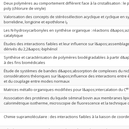
Deux polymères au comportement différent face à la cristallisation : le pol
poly (chlorure de vinyle)
Valorisation des concepts de stéréosélection acyclique et cyclique en sy
borrelidine, longicine et epothilone I₂
Les N-hydroxycarbonyles en synthèse organique : réactions d&apos;azi
catalytique
Études des interactions faibles et leur influence sur l&apos;assemblag
dérivés du 2,2&apos;-biphénol
Synthèse et caractérisation de polymères biodégradables à partir d&apo
à des fins biomédicales
Étude de systèmes de bandes d&apos;absorption de complexes du nickel
considérations théoriques sur l&apos;influence des interactions entre 
et du couplage entre modes normaux
Matrices métallo-organiques modifiées pour l&apos;intercalation du C⁶⁰
Association des protéines du liquide séminal bovin aux membranes lipid
calorimétrique isotherme, microscopie de fluorescence et la techniqu
Chimie supramoléculaire : des interactions faibles à la liaison de coordi