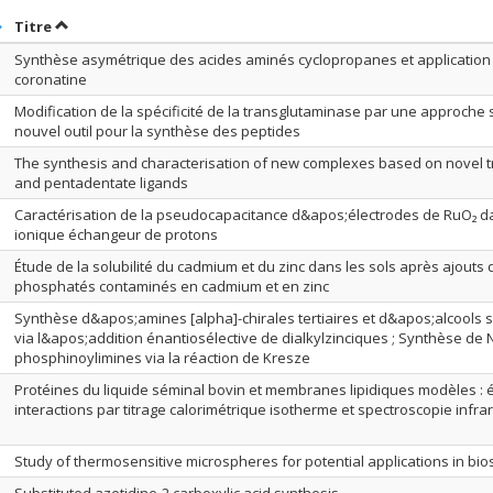
rier par date en ordre décroissant
Trier par titre en ordre décroissant
Titre
Synthèse asymétrique des acides aminés cyclopropanes et application 
coronatine
Modification de la spécificité de la transglutaminase par une approche 
nouvel outil pour la synthèse des peptides
The synthesis and characterisation of new complexes based on novel tr
and pentadentate ligands
Caractérisation de la pseudocapacitance d&apos;électrodes de RuO₂ da
ionique échangeur de protons
Étude de la solubilité du cadmium et du zinc dans les sols après ajout
phosphatés contaminés en cadmium et en zinc
Synthèse d&apos;amines [alpha]-chirales tertiaires et d&apos;alcools 
via l&apos;addition énantiosélective de dialkylzinciques ; Synthèse de 
phosphinoylimines via la réaction de Kresze
Protéines du liquide séminal bovin et membranes lipidiques modèles : 
interactions par titrage calorimétrique isotherme et spectroscopie infr
Study of thermosensitive microspheres for potential applications in bi