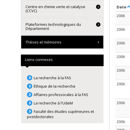
Centre en chimie verte et catalyse
T
Date
(CCVC)
2006
Plateformes technologiques du
Département
2006
Thèses et mémoires
2006
2006
Liens connexes
2006
La recherche à la FAS
2006
Éthique de la recherche
Affaires professorales à la FAS
2006
La recherche à l'UdeM
Faculté des études supérieures et
postdoctorales
2006