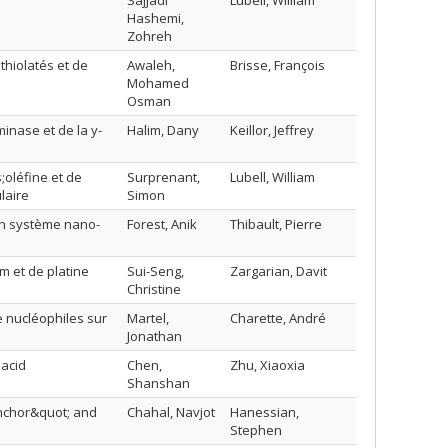
Sajjadi
Lubell, William
Hashemi,
Zohreh
thiolatés et de
Awaleh,
Brisse, François
Mohamed
Osman
inase et de la y-
Halim, Dany
Keillor, Jeffrey
oléfine et de
Surprenant,
Lubell, William
laire
Simon
n système nano-
Forest, Anik
Thibault, Pierre
m et de platine
Sui-Seng,
Zargarian, Davit
Christine
 nucléophiles sur
Martel,
Charette, André
Jonathan
 acid
Chen,
Zhu, Xiaoxia
Shanshan
Anchor&quot; and
Chahal, Navjot
Hanessian,
Stephen