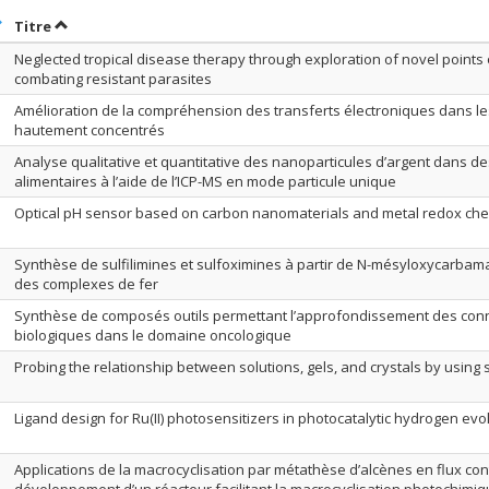
rier par date en ordre croissant
Trier par titre en ordre croissant
Titre
Neglected tropical disease therapy through exploration of novel points 
combating resistant parasites
Amélioration de la compréhension des transferts électroniques dans les
hautement concentrés
Analyse qualitative et quantitative des nanoparticules d’argent dans de
alimentaires à l’aide de l’ICP-MS en mode particule unique
Optical pH sensor based on carbon nanomaterials and metal redox che
Synthèse de sulfilimines et sulfoximines à partir de N-mésyloxycarbam
des complexes de fer
Synthèse de composés outils permettant l’approfondissement des co
biologiques dans le domaine oncologique
Probing the relationship between solutions, gels, and crystals by using s
Ligand design for Ru(II) photosensitizers in photocatalytic hydrogen evo
Applications de la macrocyclisation par métathèse d’alcènes en flux con