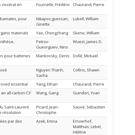
 viscéral en
Fournelle, Frédéric
Chaurand, Pierre
rbamates, pour
N&apos;guessan,
Lubell, William
Ginette
ganic materials
Yao, Chengzhang
Skene, William
ynthèse,
Petrov-
Wuest, James D.
Gueorguiev, Nino
es pour batteries
Mankovsky, Denis
Dollé, Mickaël
oisé
Nguyen Thanh,
Collins, Shawn
Sacha
proved essential
Yang, Ethan
Chaurand, Pierre
an all-carbon C3′
Wang, Gang
Guindon, Yvan
du Saint-Laurent
Picard, Jean-
Sauvé, Sébastien
e résolution
Christophe
sées par des
Azek, Emna
Ernzerhof,
Matthias; Lebel,
Hélène