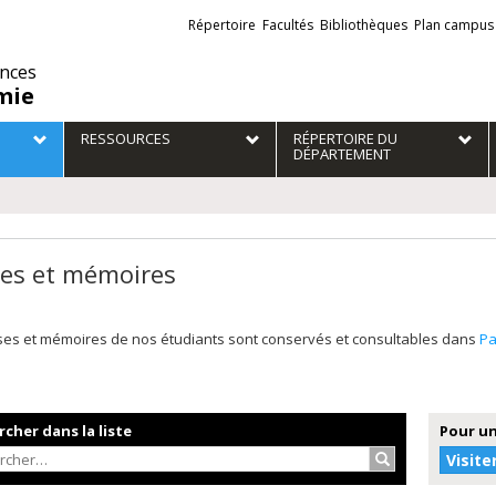
Liens
Répertoire
Facultés
Bibliothèques
Plan campus
externes
ences
mie
RESSOURCES
RÉPERTOIRE DU
DÉPARTEMENT
es et mémoires
ses et mémoires de nos étudiants sont conservés et consultables dans
P
cher dans la liste
Pour un
Rechercher…
Visite