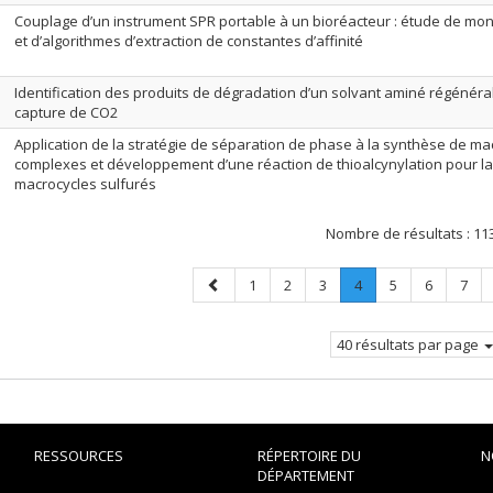
Couplage d’un instrument SPR portable à un bioréacteur : étude de m
et d’algorithmes d’extraction de constantes d’affinité
Identification des produits de dégradation d’un solvant aminé régénéra
capture de CO2
Application de la stratégie de séparation de phase à la synthèse de ma
complexes et développement d’une réaction de thioalcynylation pour l
macrocycles sulfurés
Nombre de résultats :
11
Page
Page
Page
Page
Page
.
Page
Page
Page
1
2
3
4
5
6
7
précédente
Page
courante.
40 résultats par page
RESSOURCES
RÉPERTOIRE DU
N
DÉPARTEMENT