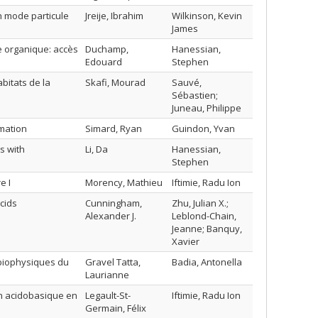
n mode particule
Jreije, Ibrahim
Wilkinson, Kevin
James
e organique: accès
Duchamp,
Hanessian,
Edouard
Stephen
bitats de la
Skafi, Mourad
Sauvé,
Sébastien;
Juneau, Philippe
mmation
Simard, Ryan
Guindon, Yvan
s with
Li, Da
Hanessian,
Stephen
e I
Morency, Mathieu
Iftimie, Radu Ion
cids
Cunningham,
Zhu, Julian X.;
Alexander J.
Leblond-Chain,
Jeanne; Banquy,
Xavier
 biophysiques du
Gravel Tatta,
Badia, Antonella
Laurianne
on acidobasique en
Legault-St-
Iftimie, Radu Ion
Germain, Félix