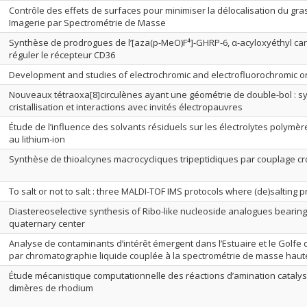
Contrôle des effets de surfaces pour minimiser la délocalisation du gras
Imagerie par Spectrométrie de Masse
Synthèse de prodrogues de l’[aza(p-MeO)F⁴]-GHRP-6, α-acyloxyéthyl ca
réguler le récepteur CD36
Development and studies of electrochromic and electrofluorochromic or
Nouveaux tétraoxa[8]circulènes ayant une géométrie de double-bol : s
cristallisation et interactions avec invités électropauvres
Étude de l’influence des solvants résiduels sur les électrolytes polymèr
au lithium-ion
Synthèse de thioalcynes macrocycliques tripeptidiques par couplage cr
To salt or not to salt : three MALDI-TOF IMS protocols where (de)salting 
Diastereoselective synthesis of Ribo-like nucleoside analogues bearing 
quaternary center
Analyse de contaminants d’intérêt émergent dans l’Estuaire et le Golfe 
par chromatographie liquide couplée à la spectrométrie de masse haut
Étude mécanistique computationnelle des réactions d’amination cataly
dimères de rhodium