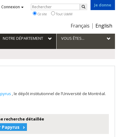
Je donne
Rechercher
Connexion
Rechercher
Ce site
Tout UdeM
Choix
Français
English
de
la
NOTRE DÉPARTEMENT
VOUS ÊTES...
langue
apyrus
, le dépôt institutionnel de l’Université de Montréal.
e recherche détaillée
r Papyrus