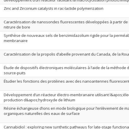
développement d’un réacteur facilitant la macrocyclisation photochimi
Zinc and Zirconium catalysts in rac-lactide polymerization
Caractérisation de nanosondes fluorescentes développées à partir d
nitrure de bore
Synthèse de nouveaux sels de benzimidazolium rigide pour la perméabi
membranaire
Caractérisation de la propolis d’abeille provenant du Canada, de la Rou
Étude de dispositifs électroniques moléculaires à l’aide de la méthode d
source-puits
Étudier les fonctions des protéines avec des nanoantennes fluorescen
Développement d’un réacteur électro-membranaire utilisant l&apos;élec
production d&apos;hydroxyde de lithium
Résine échangeuse d’ions en mode biologique pour l’enlèvement de ma
organiques naturelles des eaux de surface
Cannabidiol : exploring new synthetic pathways for late-stage functiona