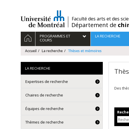
Passer
au
contenu
/
Faculté des arts et des sci
Département de
chi
Navigation
ACCUEIL
PROGRAMMES ET
LA RECHERCHE
principale
COURS
Accueil
La recherche
Thèses et mémoires
LA RECHERCHE
Thès
Expertises de recherche
Des thè
Chaires de recherche
Équipes de recherche
Recher
Thèmes de recherche