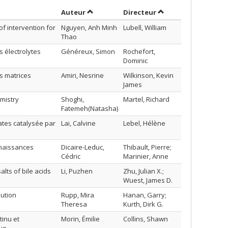
Trier par auteur en ordre croissant
par contributeur en
Auteur
Directeur
of intervention for
Nguyen, Anh Minh
Lubell, William
Thao
 électrolytes
Généreux, Simon
Rochefort,
Dominic
s matrices
Amiri, Nesrine
Wilkinson, Kevin
James
mistry
Shoghi,
Martel, Richard
Fatemeh(Natasha)
ates catalysée par
Lai, Calvine
Lebel, Hélène
nnaissances
Dicaire-Leduc,
Thibault, Pierre;
Cédric
Marinier, Anne
alts of bile acids
Li, Puzhen
Zhu, Julian X.;
Wuest, James D.
lution
Rupp, Mira
Hanan, Garry;
Theresa
Kurth, Dirk G.
tinu et
Morin, Émilie
Collins, Shawn