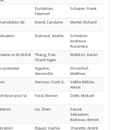
que
Dordahan,
Schaper, Frank
Fatemeh
e nanotubes de
David, Carolane
Martel, Richard
lisation
Dubreuil, Amélie
Schmitzer,
Andreea-
Ruxandra
manie et du Brésil
Thang, Tran
Waldron, Karen
Thanh Ngan
u potentiel
Giguère,
Ernzerhof,
Alexandre
Matthias
tes
Harroun, Scott G.
Vallée-Bélisle,
Alexis
trolyse pour la
Faral, Manon
Dollé, Mickaël
tières
Liu, Zhen
Sauvé,
Sébastien;
Barbeau, Benoit
lization
Rigaut, Sophie
Charette, André