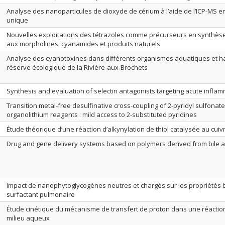
Analyse des nanoparticules de dioxyde de cérium à l’aide de l’ICP-MS e
unique
Nouvelles exploitations des tétrazoles comme précurseurs en synthès
aux morpholines, cyanamides et produits naturels
Analyse des cyanotoxines dans différents organismes aquatiques et ha
réserve écologique de la Rivière-aux-Brochets
Synthesis and evaluation of selectin antagonists targeting acute infla
Transition metal-free desulfinative cross-coupling of 2-pyridyl sulfonate
organolithium reagents : mild access to 2-substituted pyridines
Étude théorique d’une réaction d’alkynylation de thiol catalysée au cuivr
Drug and gene delivery systems based on polymers derived from bile a
Impact de nanophytoglycogènes neutres et chargés sur les propriétés
surfactant pulmonaire
Étude cinétique du mécanisme de transfert de proton dans une réacti
milieu aqueux