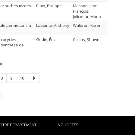
onocouches mixtes
Blain, Philippe
Masson, Jean-
François;
Jolicoeur, Mario
ble permettant la
Lapointe, Anthony
Waldron, Karen
crocycles
Godin, Éric
Collins, Shawn
a synthèse de
36
Page
Page
Page
Page
8
9
10
suivante
OTRE DÉPARTEMENT
VOUS ÊTES...