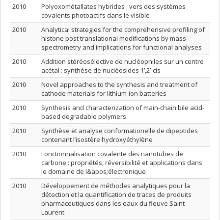
2010
Polyoxométallates hybrides : vers des systèmes
covalents photoactifs dans le visible
2010
Analytical strategies for the comprehensive profiling of
histone post translational modifications by mass
spectrometry and implications for functional analyses
2010
Addition stéréosélective de nucléophiles sur un centre
acétal : synthèse de nucléosides 1’,2’-cis
2010
Novel approaches to the synthesis and treatment of
cathode materials for lithium-ion batteries
2010
Synthesis and characterization of main-chain bile acid-
based degradable polymers
2010
Synthèse et analyse conformationelle de dipeptides
contenant l’isostère hydroxyéthylène
2010
Fonctionnalisation covalente des nanotubes de
carbone : propriétés, réversibilité et applications dans
le domaine de l&apos;électronique
2010
Développement de méthodes analytiques pour la
détection et la quantification de traces de produits
pharmaceutiques dans les eaux du fleuve Saint
Laurent