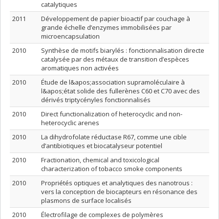
catalytiques
2011
Développement de papier bioactif par couchage à
grande échelle d’enzymes immobilisées par
microencapsulation
2010
Synthèse de motifs biarylés : fonctionnalisation directe
catalysée par des métaux de transition d’espèces
aromatiques non activées
2010
Étude de l&apos;association supramoléculaire à
l&apos;état solide des fullerènes C60 et C70 avec des
dérivés triptycényles fonctionnalisés
2010
Direct functionalization of heterocyclic and non-
heterocyclic arenes
2010
La dihydrofolate réductase R67, comme une cible
d’antibiotiques et biocatalyseur potentiel
2010
Fractionation, chemical and toxicological
characterization of tobacco smoke components
2010
Propriétés optiques et analytiques des nanotrous :
vers la conception de biocapteurs en résonance des
plasmons de surface localisés
2010
Électrofilage de complexes de polymères