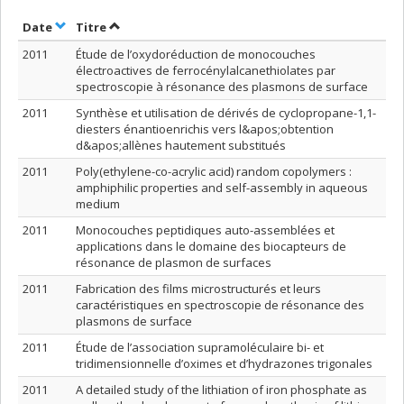
Trier par date en ordre croissant
Trier par titre en ordre croissant
Date
Titre
2011
Étude de l’oxydoréduction de monocouches
électroactives de ferrocénylalcanethiolates par
spectroscopie à résonance des plasmons de surface
2011
Synthèse et utilisation de dérivés de cyclopropane-1,1-
diesters énantioenrichis vers l&apos;obtention
d&apos;allènes hautement substitués
2011
Poly(ethylene-co-acrylic acid) random copolymers :
amphiphilic properties and self-assembly in aqueous
medium
2011
Monocouches peptidiques auto-assemblées et
applications dans le domaine des biocapteurs de
résonance de plasmon de surfaces
2011
Fabrication des films microstructurés et leurs
caractéristiques en spectroscopie de résonance des
plasmons de surface
2011
Étude de l’association supramoléculaire bi- et
tridimensionnelle d’oximes et d’hydrazones trigonales
2011
A detailed study of the lithiation of iron phosphate as