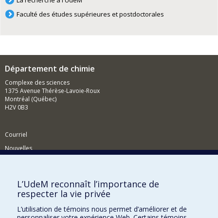
La recherche à l'UdeM
Faculté des études supérieures et postdoctorales
Département de chimie
Complexe des sciences
1375 Avenue Thérèse-Lavoie-Roux
Montréal (Québec)
H2V 0B3
Courriel
Nouvelles
Activités
Comment soutenir le Département?
L’UdeM reconnaît l’importance de
respecter la vie privée
BESOIN D'AIDE?
L’utilisation de témoins nous permet d’améliorer et de
Plan du site
personnaliser votre expérience Web. Certains témoins