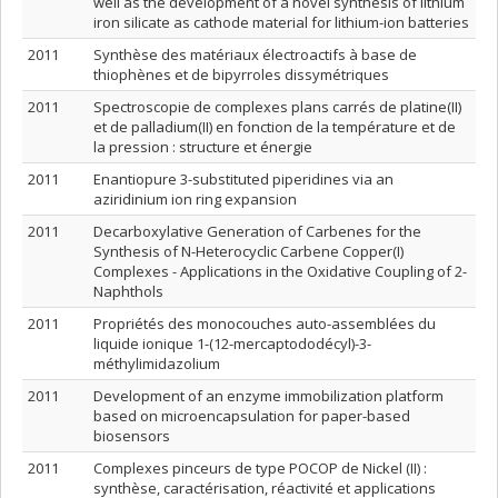
well as the development of a novel synthesis of lithium
iron silicate as cathode material for lithium-ion batteries
2011
Synthèse des matériaux électroactifs à base de
thiophènes et de bipyrroles dissymétriques
2011
Spectroscopie de complexes plans carrés de platine(II)
et de palladium(II) en fonction de la température et de
la pression : structure et énergie
2011
Enantiopure 3-substituted piperidines via an
aziridinium ion ring expansion
2011
Decarboxylative Generation of Carbenes for the
Synthesis of N-Heterocyclic Carbene Copper(I)
Complexes - Applications in the Oxidative Coupling of 2-
Naphthols
2011
Propriétés des monocouches auto-assemblées du
liquide ionique 1-(12-mercaptododécyl)-3-
méthylimidazolium
2011
Development of an enzyme immobilization platform
based on microencapsulation for paper-based
biosensors
2011
Complexes pinceurs de type POCOP de Nickel (II) :
synthèse, caractérisation, réactivité et applications