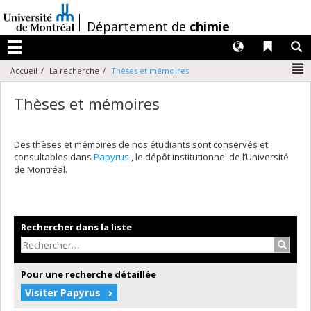
Passer
au
/
Département de
chimie
contenu
Langues
Liens 
R
Menu
N
Accueil
La recherche
Thèses et mémoires
Thèses et mémoires
Des thèses et mémoires de nos étudiants sont conservés et
consultables dans
Papyrus
, le dépôt institutionnel de l’Université
de Montréal.
Rechercher dans la liste
Recher
Pour une recherche détaillée
Visiter Papyrus