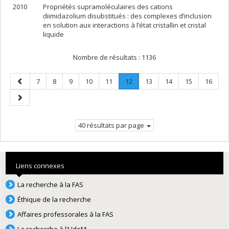
2010
Propriétés supramoléculaires des cations
diimidazolium disubstitués : des complexes d’inclusion
en solution aux interactions à l’état cristallin et cristal
liquide
Nombre de résultats :
1136
Page
Page
Page
Page
Page
Page
Page
.
Page
Page
Page
Page
7
8
9
10
11
12
13
14
15
16
précédente
Page
Page
courante.
suivante
40 résultats par page
Liens connexes
La recherche à la FAS
Éthique de la recherche
Affaires professorales à la FAS