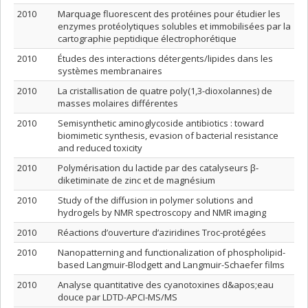
2010
Marquage fluorescent des protéines pour étudier les
enzymes protéolytiques solubles et immobilisées par la
cartographie peptidique électrophorétique
2010
Études des interactions détergents/lipides dans les
systèmes membranaires
2010
La cristallisation de quatre poly(1,3-dioxolannes) de
masses molaires différentes
2010
Semisynthetic aminoglycoside antibiotics : toward
biomimetic synthesis, evasion of bacterial resistance
and reduced toxicity
2010
Polymérisation du lactide par des catalyseurs β-
diketiminate de zinc et de magnésium
2010
Study of the diffusion in polymer solutions and
hydrogels by NMR spectroscopy and NMR imaging
2010
Réactions d’ouverture d’aziridines Troc-protégées
2010
Nanopatterning and functionalization of phospholipid-
based Langmuir-Blodgett and Langmuir-Schaefer films
2010
Analyse quantitative des cyanotoxines d&apos;eau
douce par LDTD-APCI-MS/MS