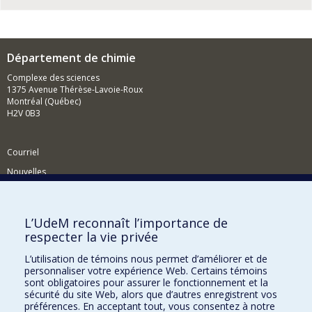
Département de chimie
Complexe des sciences
1375 Avenue Thérèse-Lavoie-Roux
Montréal (Québec)
H2V 0B3
Courriel
Nouvelles
Activités
Comment soutenir le Département?
L’UdeM reconnaît l’importance de
respecter la vie privée
BESOIN D'AIDE?
L’utilisation de témoins nous permet d’améliorer et de
Plan du site
personnaliser votre expérience Web. Certains témoins
Signaler une erreur
sont obligatoires pour assurer le fonctionnement et la
sécurité du site Web, alors que d’autres enregistrent vos
Accessibilité
préférences. En acceptant tout, vous consentez à notre