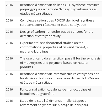
2016
Réactions d’amination de liens C-H : synthèse d’amines
propargyliques à partir de N-mésyloxycarbamates et
études mécanistiques
2016
Complexes cationiques POCOP de nickel : synthèse,
caractérisation, réactivité et étude catalytique
2016
Design of carbon nanotube-based sensors for the
detection of catalytic activity
2016
Experimental and theoretical studies on the
conformational properties of cis- and trans-4,5-
methano-L-prolines
2016
The use of candida antarctica lipase B for the synthesis
of macrocycles and polymers based on natural
products
2016
Réactions d’amination intramoléculaire catalysées par
les dimères de rhodium : synthèse d’oxazolidin-2-ones
et étude mécanistique
2016
Fonctionnalisation covalente de monocouches et
bicouches de graphène
2016
Étude de la stabilité dimensionnelle d&apos;un
revêtement polymère sur placage de bois pour