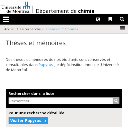
Passer
au
/
Département de
chimie
contenu
Langues
Liens 
R
Menu
N
Accueil
La recherche
Thèses et mémoires
Thèses et mémoires
Des thèses et mémoires de nos étudiants sont conservés et
consultables dans
Papyrus
, le dépôt institutionnel de l’Université
de Montréal.
Rechercher dans la liste
Recher
Pour une recherche détaillée
Visiter Papyrus