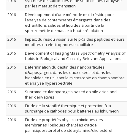
2016
Synthèse de sulfilimines et de sulfoximines catalysée
par les métaux de transition
2016
Développement d’une méthode multi-résidu pour
l’analyse de contaminants émergents dans des
échantillons solides et liquides à partir de la
spectrométrie de masse à haute résolution
2016
Impact du résidu voisin sur le pKa des peptides et leurs
mobilités en électrophorèse capillaire
2016
Development of Imaging Mass Spectrometry Analysis of
Lipids in Biological and Clinically Relevant Applications
2016
Détermination du destin des nanoparticules
d&apos;argent dans les eaux usées et dans les
biosolides en utilisant la microscopie en champ sombre
et analyse hyperspectrale
2016
Supramolecular hydrogels based on bile acids and
their derivatives
2016
Étude de la stabilité thermique et protection à la
surcharge de cathodes pour batteries au lithium-ion
2016
Étude de propriétés physico-chimiques des
membranes lipidiques chargées d’acide
palmitique/stérol et de stéarylamine/cholestérol