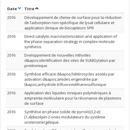
Trier par date en ordre croissant
Trier par titre en ordre croissant
Date
Titre
2016
Développement de chimie de surface pour la réduction
de l’adsorption non-spécifique de lysat cellulaire et
application clinique de biocapteurs SPR
2016
Direct catalytic macrolactonization and application of
the phase separation strategy in complex molecule
synthesis
2016
Dveloppement de nouvelles mthodes
d&apos;identification des sites de SUMOylation par
protéomique
2016
Synthèse efficace d&apos;hétérocycles azotés par
activation d&apos;amides engendrée par
l&apos;anhydride trifluorométhanesulfonique
2016
Application des liquides ioniques polymériques à
empreinte moléculaire pour la résonance de plasmons
de surface
2016
Synthèse en phase solide de pyrrolo[3,2-e]
[1,4]diazépin-2-ones modulateurs du système
urotensinergétique