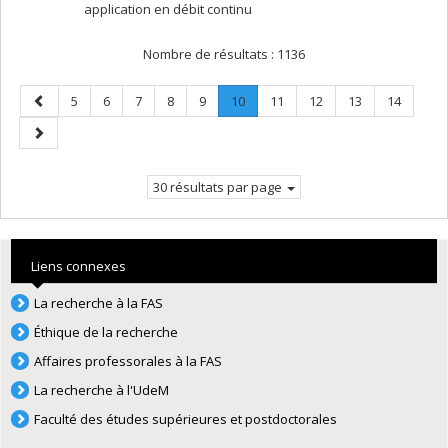
application en débit continu
Nombre de résultats :
1136
Page
Page
Page
Page
Page
Page
Page
.
Page
Page
Page
Page
5
6
7
8
9
10
11
12
13
14
précédente
Page
Page
courante.
suivante
30 résultats par page
Liens connexes
La recherche à la FAS
Éthique de la recherche
Affaires professorales à la FAS
La recherche à l'UdeM
Faculté des études supérieures et postdoctorales