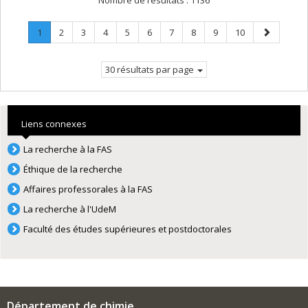
Nombre de résultats :
1136
Page
.
Page
Page
Page
Page
Page
Page
Page
Page
Page
Page
1
2
3
4
5
6
7
8
9
10
Page
suivante
courante.
30 résultats par page
Liens connexes
La recherche à la FAS
Éthique de la recherche
Affaires professorales à la FAS
La recherche à l'UdeM
Faculté des études supérieures et postdoctorales
Département de chimie