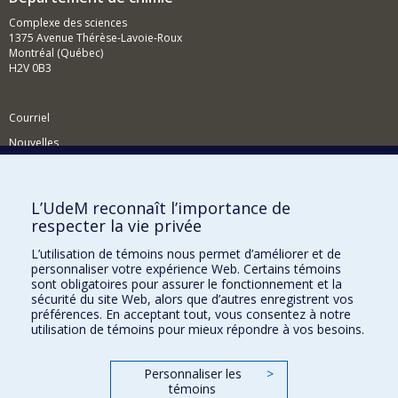
Complexe des sciences
1375 Avenue Thérèse-Lavoie-Roux
Montréal (Québec)
H2V 0B3
Courriel
Nouvelles
Activités
Comment soutenir le Département?
L’UdeM reconnaît l’importance de
respecter la vie privée
BESOIN D'AIDE?
L’utilisation de témoins nous permet d’améliorer et de
Plan du site
personnaliser votre expérience Web. Certains témoins
Signaler une erreur
sont obligatoires pour assurer le fonctionnement et la
sécurité du site Web, alors que d’autres enregistrent vos
Accessibilité
préférences. En acceptant tout, vous consentez à notre
utilisation de témoins pour mieux répondre à vos besoins.
FACULTÉ DES ARTS ET DES SCIENCES
Nos départements et écoles
Personnaliser les
>
témoins
Nos centres d'études