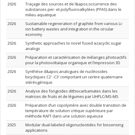
2026
Traçage des sources et de l&apos;occurrence des
substances per- et polyfluoroalkylées (PFAS) dans le
milieu aquatique
2026
Sustainable regeneration of graphite from various Li-
ion battery wastes and integration in the circular
economy
2026
Synthetic approaches to novel fused azacyclic sugar
analogs
2026
Préparation et caractérisation de mélanges photoactifs
pour la photovoltaïque organique et l’impression 3D
2026
Synthèse d&apos;analogues de nucléosides
bicycliques C2′ -C3′ comportant un centre quaternaire
stéréogénique
2026
Analyse des fongicides dithiocarbamates dans les
matrices de fruits et de légumes par UHPLC/MS-MS
2026
Préparation d’un copolymère avec double transition de
température de solution critique supérieure par
méthode RAFT dans une solution aqueuse
2025
Modular dual-labeled oligonucleotides for biosensing
applications