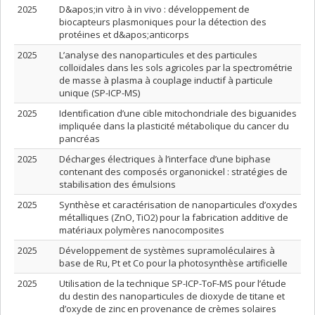
2025
D&apos;in vitro à in vivo : développement de
biocapteurs plasmoniques pour la détection des
protéines et d&apos;anticorps
2025
L’analyse des nanoparticules et des particules
colloïdales dans les sols agricoles par la spectrométrie
de masse à plasma à couplage inductif à particule
unique (SP-ICP-MS)
2025
Identification d’une cible mitochondriale des biguanides
impliquée dans la plasticité métabolique du cancer du
pancréas
2025
Décharges électriques à l’interface d’une biphase
contenant des composés organonickel : stratégies de
stabilisation des émulsions
2025
Synthèse et caractérisation de nanoparticules d’oxydes
métalliques (ZnO, TiO2) pour la fabrication additive de
matériaux polymères nanocomposites
2025
Développement de systèmes supramoléculaires à
base de Ru, Pt et Co pour la photosynthèse artificielle
2025
Utilisation de la technique SP-ICP-ToF-MS pour l’étude
du destin des nanoparticules de dioxyde de titane et
d’oxyde de zinc en provenance de crèmes solaires