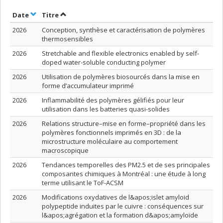
Trier par date en ordre croissant
Trier par titre en ordre croissant
Date
Titre
2026
Conception, synthèse et caractérisation de polymères
thermosensibles
2026
Stretchable and flexible electronics enabled by self-
doped water-soluble conducting polymer
2026
Utilisation de polymères biosourcés dans la mise en
forme d’accumulateur imprimé
2026
Inflammabilité des polymères gélifiés pour leur
utilisation dans les batteries quasi-solides
2026
Relations structure–mise en forme–propriété dans les
polymères fonctionnels imprimés en 3D : de la
microstructure moléculaire au comportement
macroscopique
2026
Tendances temporelles des PM2.5 et de ses principales
composantes chimiques à Montréal : une étude à long
terme utilisant le ToF-ACSM
2026
Modifications oxydatives de l&apos;islet amyloid
polypeptide induites par le cuivre : conséquences sur
l&apos;agrégation et la formation d&apos;amyloïde