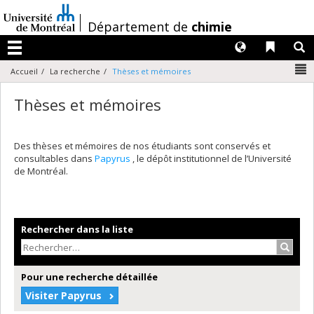
Passer
au
/
Département de
chimie
contenu
Langues
Liens 
R
Menu
N
Accueil
La recherche
Thèses et mémoires
Thèses et mémoires
Des thèses et mémoires de nos étudiants sont conservés et
consultables dans
Papyrus
, le dépôt institutionnel de l’Université
de Montréal.
Rechercher dans la liste
Recher
Pour une recherche détaillée
Visiter Papyrus