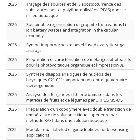
2026
Traçage des sources et de l&apos;occurrence des
substances per- et polyfluoroalkylées (PFAS) dans le
milieu aquatique
2026
Sustainable regeneration of graphite from various Li-
ion battery wastes and integration in the circular
economy
2026
Synthetic approaches to novel fused azacyclic sugar
analogs
2026
Préparation et caractérisation de mélanges photoactifs
pour la photovoltaïque organique et l’impression 3D
2026
Synthèse d&apos;analogues de nucléosides
bicycliques C2′ -C3′ comportant un centre quaternaire
stéréogénique
2026
Analyse des fongicides dithiocarbamates dans les
matrices de fruits et de légumes par UHPLC/MS-MS
2026
Préparation d’un copolymère avec double transition de
température de solution critique supérieure par
méthode RAFT dans une solution aqueuse
2025
Modular dual-labeled oligonucleotides for biosensing
applications