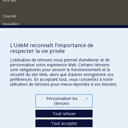
H2V 0B3
Courriel
Nouvelles
Activités
Comment soutenir le Département?
L’UdeM reconnaît l’importance de
respecter la vie privée
BESOIN D'AIDE?
L’utilisation de témoins nous permet d’améliorer et de
Plan du site
personnaliser votre expérience Web. Certains témoins
Signaler une erreur
sont obligatoires pour assurer le fonctionnement et la
sécurité du site Web, alors que d’autres enregistrent vos
Accessibilité
préférences. En acceptant tout, vous consentez à notre
utilisation de témoins pour mieux répondre à vos besoins.
FACULTÉ DES ARTS ET DES SCIENCES
Nos départements et écoles
Personnaliser les
>
témoins
Nos centres d'études
Tout refuser
Nos programmes et cours
Tout accepter