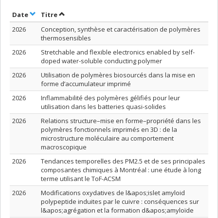
Trier par date en ordre croissant
Trier par titre en ordre croissant
Date
Titre
2026
Conception, synthèse et caractérisation de polymères
thermosensibles
2026
Stretchable and flexible electronics enabled by self-
doped water-soluble conducting polymer
2026
Utilisation de polymères biosourcés dans la mise en
forme d’accumulateur imprimé
2026
Inflammabilité des polymères gélifiés pour leur
utilisation dans les batteries quasi-solides
2026
Relations structure–mise en forme–propriété dans les
polymères fonctionnels imprimés en 3D : de la
microstructure moléculaire au comportement
macroscopique
2026
Tendances temporelles des PM2.5 et de ses principales
composantes chimiques à Montréal : une étude à long
terme utilisant le ToF-ACSM
2026
Modifications oxydatives de l&apos;islet amyloid
polypeptide induites par le cuivre : conséquences sur
l&apos;agrégation et la formation d&apos;amyloïde