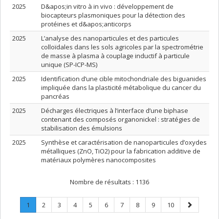
2025
D&apos;in vitro à in vivo : développement de
biocapteurs plasmoniques pour la détection des
protéines et d&apos;anticorps
2025
L’analyse des nanoparticules et des particules
colloïdales dans les sols agricoles par la spectrométrie
de masse à plasma à couplage inductif à particule
unique (SP-ICP-MS)
2025
Identification d’une cible mitochondriale des biguanides
impliquée dans la plasticité métabolique du cancer du
pancréas
2025
Décharges électriques à l’interface d’une biphase
contenant des composés organonickel : stratégies de
stabilisation des émulsions
2025
Synthèse et caractérisation de nanoparticules d’oxydes
métalliques (ZnO, TiO2) pour la fabrication additive de
matériaux polymères nanocomposites
Nombre de résultats :
1136
Page
.
Page
Page
Page
Page
Page
Page
Page
Page
Page
Page
1
2
3
4
5
6
7
8
9
10
Page
suivante