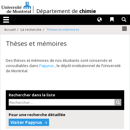
Passer
au
/
Département de
chimie
contenu
Langues
Liens 
R
Menu
N
Accueil
La recherche
Thèses et mémoires
Thèses et mémoires
Des thèses et mémoires de nos étudiants sont conservés et
consultables dans
Papyrus
, le dépôt institutionnel de l’Université
de Montréal.
Rechercher dans la liste
Recher
Pour une recherche détaillée
Visiter Papyrus