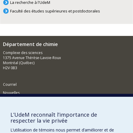
La recherche à l'UdeM
Faculté des études supérieures et postdoctorales
Département de chimie
Complexe des sciences
1375 Avenue Thérèse-Lavoie-Roux
Montréal (Québec)
H2V 0B3
Courriel
Nouvelles
Activités
Comment soutenir le Département?
L’UdeM reconnaît l’importance de
respecter la vie privée
BESOIN D'AIDE?
L’utilisation de témoins nous permet d’améliorer et de
Plan du site