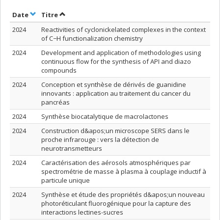
Trier par date en ordre croissant
Trier par titre en ordre croissant
Date
Titre
2024
Reactivities of cyclonickelated complexes in the context
of C−H functionalization chemistry
2024
Development and application of methodologies using
continuous flow for the synthesis of API and diazo
compounds
2024
Conception et synthèse de dérivés de guanidine
innovants : application au traitement du cancer du
pancréas
2024
Synthèse biocatalytique de macrolactones
2024
Construction d&apos;un microscope SERS dans le
proche infrarouge : vers la détection de
neurotransmetteurs
2024
Caractérisation des aérosols atmosphériques par
spectrométrie de masse à plasma à couplage inductif à
particule unique
2024
Synthèse et étude des propriétés d&apos;un nouveau
photoréticulant fluorogénique pour la capture des
interactions lectines-sucres