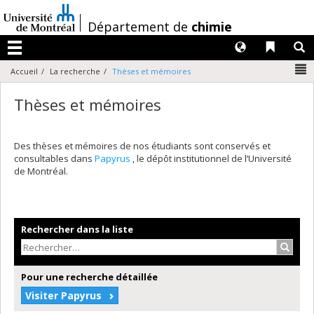
Passer
au
/
Département de
chimie
contenu
Langues
Liens 
R
Menu
N
Accueil
La recherche
Thèses et mémoires
Thèses et mémoires
Des thèses et mémoires de nos étudiants sont conservés et
consultables dans
Papyrus
, le dépôt institutionnel de l’Université
de Montréal.
Rechercher dans la liste
Recher
Pour une recherche détaillée
Visiter Papyrus