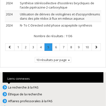
2024
Synthèse stéréosélective d’isostères bicycliques de
l’acide pipérazine-2-carboxylique
2024
Utilisation de dérives de viologènes et d’azopyridiniums
dans des pile rédox à flux en milieux aqueux
2024
N- To C-Directed solid phase azapeptide synthesis
Nombre de résultats :
1136
Page
Page
Page
Page
Page
Page
.
Page
Page
Page
Page
Page
Page
1
2
3
4
5
6
7
8
9
10
précédente
Page
suivant
courante.
10 résultats par page
Liens connexes
La recherche à la FAS
Éthique de la recherche
Affaires professorales à la FAS