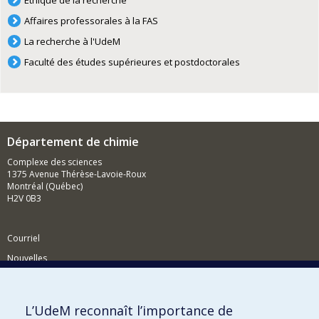
Éthique de la recherche
Affaires professorales à la FAS
La recherche à l'UdeM
Faculté des études supérieures et postdoctorales
Département de chimie
Complexe des sciences
1375 Avenue Thérèse-Lavoie-Roux
Montréal (Québec)
H2V 0B3
Courriel
Nouvelles
Activités
Comment soutenir le Département?
L’UdeM reconnaît l’importance de