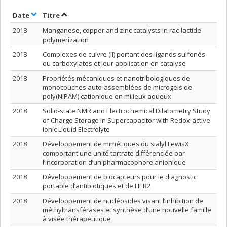
Trier par date en ordre croissant
Trier par titre en ordre croissant
Date
Titre
2018
Manganese, copper and zinc catalysts in rac-lactide
polymerization
2018
Complexes de cuivre (II) portant des ligands sulfonés
ou carboxylates et leur application en catalyse
2018
Propriétés mécaniques et nanotribologiques de
monocouches auto-assemblées de microgels de
poly(NIPAM) cationique en milieux aqueux
2018
Solid-state NMR and Electrochemical Dilatometry Study
of Charge Storage in Supercapacitor with Redox-active
Ionic Liquid Electrolyte
2018
Développement de mimétiques du sialyl LewisX
comportant une unité tartrate différenciée par
l’incorporation d’un pharmacophore anionique
2018
Développement de biocapteurs pour le diagnostic
portable d’antibiotiques et de HER2
2018
Développement de nucléosides visant l’inhibition de
méthyltransférases et synthèse d’une nouvelle famille
à visée thérapeutique