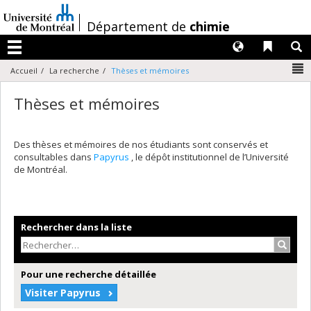
Passer
au
/
Département de
chimie
contenu
Langues
Liens 
R
Menu
N
Accueil
La recherche
Thèses et mémoires
Thèses et mémoires
Des thèses et mémoires de nos étudiants sont conservés et
consultables dans
Papyrus
, le dépôt institutionnel de l’Université
de Montréal.
Rechercher dans la liste
Recher
Pour une recherche détaillée
Visiter Papyrus