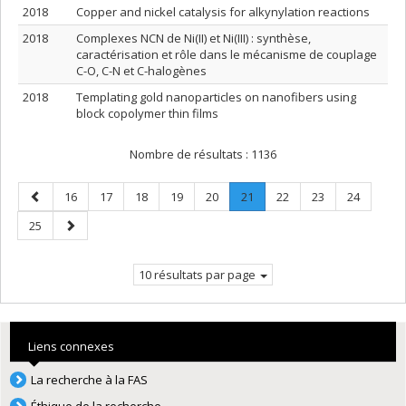
2018
Copper and nickel catalysis for alkynylation reactions
2018
Complexes NCN de Ni(II) et Ni(III) : synthèse,
caractérisation et rôle dans le mécanisme de couplage
C-O, C-N et C-halogènes
2018
Templating gold nanoparticles on nanofibers using
block copolymer thin films
Nombre de résultats :
1136
Page
Page
Page
Page
Page
Page
Page
.
Page
Page
Page
16
17
18
19
20
21
22
23
24
précédente
Page
Page
Page
25
courante.
suivante
10 résultats par page
Liens connexes
La recherche à la FAS