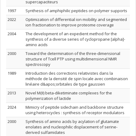
supercapaciteurs
1997
Synthesis of amphiphilic peptides on polymer supports
2022
Optimization of differential ion mobility and segmented
ion fractionation to improve proteome coverage
2004
The development of an expedient method for the
synthesis of a diverse series of cyclopropane [alpha]-
amino acids
2000
Toward the determination of the three-dimensional
structure of Tcell PTP using multidimensional NMR
spectroscopy
1989
Introduction des corrections relativistes dans la
méthode de la densité de spin locale avec combinaison
linéaire d&apos;orbitales de type gaussien
2013
Novel M(II) beta-diketiminate complexes for the
polymerization of lactide
2024
Mimicry of peptide sidechain and backbone structure
using heterocycles : synthesis of receptor modulators
2000
Synthesis of amino acids by acylation of glutamate
enolates and nucleophilic displacement of serine-
derived sulfamidates