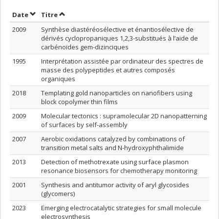
Trier par date en ordre décroissant
Trier par titre en ordre décroissant
Date
Titre
2009
Synthèse diastéréosélective et énantiosélective de
dérivés cyclopropaniques 1,2,3-substitués à l’aide de
carbénoïdes gem-dizinciques
1995
Interprétation assistée par ordinateur des spectres de
masse des polypeptides et autres composés
organiques
2018
Templating gold nanoparticles on nanofibers using
block copolymer thin films
2009
Molecular tectonics : supramolecular 2D nanopatterning
of surfaces by self-assembly
2007
Aerobic oxidations catalyzed by combinations of
transition metal salts and N-hydroxyphthalimide
2013
Detection of methotrexate using surface plasmon
resonance biosensors for chemotherapy monitoring
2001
Synthesis and antitumor activity of aryl glycosides
(glycomers)
2023
Emerging electrocatalytic strategies for small molecule
electrosynthesis