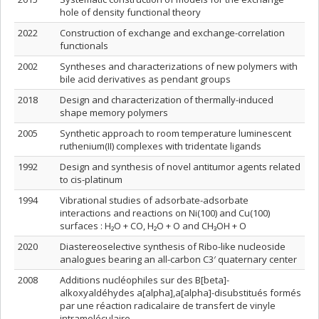
hole of density functional theory
2022
Construction of exchange and exchange-correlation
functionals
2002
Syntheses and characterizations of new polymers with
bile acid derivatives as pendant groups
2018
Design and characterization of thermally-induced
shape memory polymers
2005
Synthetic approach to room temperature luminescent
ruthenium(II) complexes with tridentate ligands
1992
Design and synthesis of novel antitumor agents related
to cis-platinum
1994
Vibrational studies of adsorbate-adsorbate
interactions and reactions on Ni(100) and Cu(100)
surfaces : H₂O + CO, H₂O + O and CH₃OH + O
2020
Diastereoselective synthesis of Ribo-like nucleoside
analogues bearing an all-carbon C3′ quaternary center
2008
Additions nucléophiles sur des B[beta]-
alkoxyaldéhydes a[alpha],a[alpha]-disubstitués formés
par une réaction radicalaire de transfert de vinyle
intramoléculaire