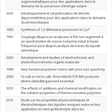
organométalliques pour des applications dans le
domaine de la conversion d’énergie solaire
2015
Développement et caractérisation de dérivés
dipyrrométhène pour des applications dans le domaine
du photovoltaïque
1993
Synthesis of 1,2-dithietane precursors to S₂Uʺ
1991
Couplage d&apos;un analyseur à flot non segmenté à
un spectromètre de masse à plasma induit à haute
fréquence pour l&apos;analyse de traces du liquide
amniotique
2020
Development and studies of electrochromic and
electrofluorochromic organic materials
1999
New functional polymer resins with pore size specificity
2020
To salt or not to salt : three MALDI-TOF IMS protocols
where (de)salting proved essential
2015
The effects of additives and chemical modification on
the solution properties of thermo-sensitive polymers
2015
Étude sur les propriétés physicochimiques et
électrochimiques des liquides ioniques redox et leur
application en tant qu’électrolyte dans les