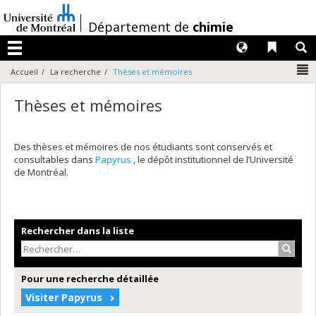
Passer
au
/
Département de
chimie
contenu
Langues
Liens 
R
Menu
N
Accueil
La recherche
Thèses et mémoires
Thèses et mémoires
Des thèses et mémoires de nos étudiants sont conservés et
consultables dans
Papyrus
, le dépôt institutionnel de l’Université
de Montréal.
Rechercher dans la liste
Recher
Pour une recherche détaillée
Visiter Papyrus