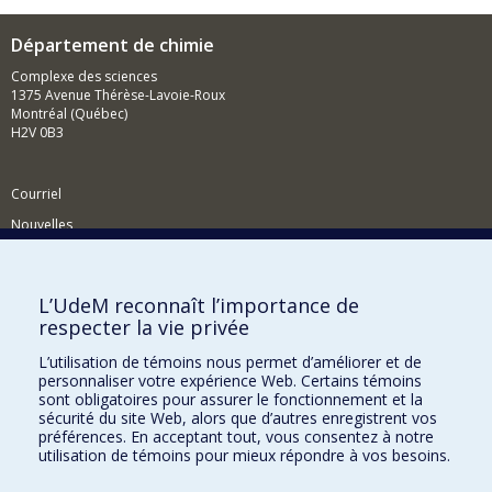
Département de chimie
Complexe des sciences
1375 Avenue Thérèse-Lavoie-Roux
Montréal (Québec)
H2V 0B3
Courriel
Nouvelles
Activités
Comment soutenir le Département?
L’UdeM reconnaît l’importance de
respecter la vie privée
BESOIN D'AIDE?
L’utilisation de témoins nous permet d’améliorer et de
Plan du site
personnaliser votre expérience Web. Certains témoins
Signaler une erreur
sont obligatoires pour assurer le fonctionnement et la
sécurité du site Web, alors que d’autres enregistrent vos
Accessibilité
préférences. En acceptant tout, vous consentez à notre
utilisation de témoins pour mieux répondre à vos besoins.
FACULTÉ DES ARTS ET DES SCIENCES