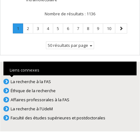
Nombre de résultats :
1136
Page
.
Page
Page
Page
Page
Page
Page
Page
Page
Page
Page
1
2
3
4
5
6
7
8
9
10
Page
suivante
courante.
50 résultats par page
Liens connexes
La recherche à la FAS
Éthique de la recherche
Affaires professorales à la FAS
La recherche à l'UdeM
Faculté des études supérieures et postdoctorales