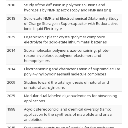
2010
Study of the diffusion in polymer solutions and
hydrogels by NMR spectroscopy and NMR imaging
2018
Solid-state NMR and Electrochemical Dilatometry Study
of Charge Storage in Supercapacitor with Redox-active
Ionic Liquid Electrolyte
2025
Organic ionic plastic crystal/polymer composite
electrolyte for solid-state lithium metal batteries
2014
Supramolecular polymers azo-containing : photo-
responsive block copolymer elastomers and
homopolymers
2014
Electrospinning and characterization of supramolecular
poly(4-vinyl pyridine)-small molecule complexes
2009
Studies toward the total synthesis of natural and
unnatural aeruginosins
2025
Modular dual-labeled oligonucleotides for biosensing
applications
1998
Acyclic stereocontrol and chemical diversity &amp;
application to the synthesis of macrolide and ansa
antibiotics
2015
Systematic construction of models for the exchange