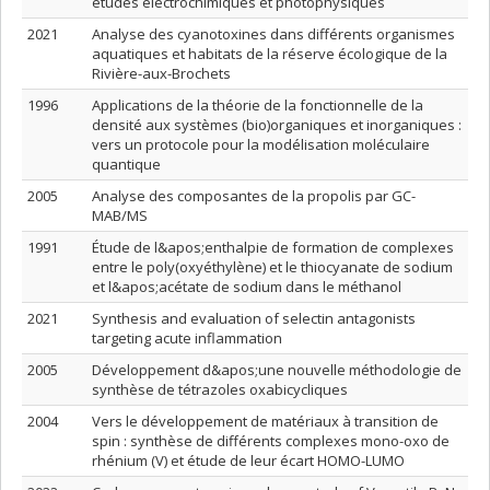
études électrochimiques et photophysiques
2021
Analyse des cyanotoxines dans différents organismes
aquatiques et habitats de la réserve écologique de la
Rivière-aux-Brochets
1996
Applications de la théorie de la fonctionnelle de la
densité aux systèmes (bio)organiques et inorganiques :
vers un protocole pour la modélisation moléculaire
quantique
2005
Analyse des composantes de la propolis par GC-
MAB/MS
1991
Étude de l&apos;enthalpie de formation de complexes
entre le poly(oxyéthylène) et le thiocyanate de sodium
et l&apos;acétate de sodium dans le méthanol
2021
Synthesis and evaluation of selectin antagonists
targeting acute inflammation
2005
Développement d&apos;une nouvelle méthodologie de
synthèse de tétrazoles oxabicycliques
2004
Vers le développement de matériaux à transition de
spin : synthèse de différents complexes mono-oxo de
rhénium (V) et étude de leur écart HOMO-LUMO