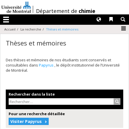
Passer
au
/
Département de
chimie
contenu
Langues
Liens 
R
Menu
N
Accueil
La recherche
Thèses et mémoires
Thèses et mémoires
Des thèses et mémoires de nos étudiants sont conservés et
consultables dans
Papyrus
, le dépôt institutionnel de l’Université
de Montréal.
Rechercher dans la liste
Recher
Pour une recherche détaillée
Visiter Papyrus