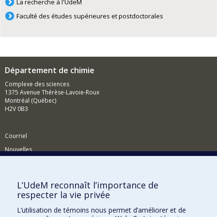
La recherche à l'UdeM
Faculté des études supérieures et postdoctorales
Département de chimie
Complexe des sciences
1375 Avenue Thérèse-Lavoie-Roux
Montréal (Québec)
H2V 0B3
Courriel
Nouvelles
Activités
Comment soutenir le Département?
L’UdeM reconnaît l’importance de
respecter la vie privée
BESOIN D'AIDE?
L’utilisation de témoins nous permet d’améliorer et de
Plan du site