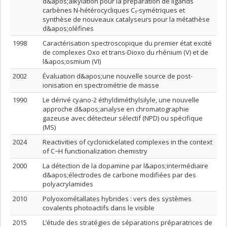
d&apos;alkylation pour la préparation de ligands
carbènes N-hétérocycliques C₁-symétriques et
synthèse de nouveaux catalyseurs pour la métathèse
d&apos;oléfines
1998
Caractérisation spectroscopique du premier état excité
de complexes Oxo et trans-Dioxo du rhénium (V) et de
l&apos;osmium (VI)
2002
Évaluation d&apos;une nouvelle source de post-
ionisation en spectrométrie de masse
1990
Le dérivé cyano-2 éthyldiméthylsilyle, une nouvelle
approche d&apos;analyse en chromatographie
gazeuse avec détecteur sélectif (NPD) ou spécifique
(MS)
2024
Reactivities of cyclonickelated complexes in the context
of C−H functionalization chemistry
2000
La détection de la dopamine par l&apos;intermédiaire
d&apos;électrodes de carbone modifiées par des
polyacrylamides
2010
Polyoxométallates hybrides : vers des systèmes
covalents photoactifs dans le visible
2015
L’étude des stratégies de séparations préparatrices de