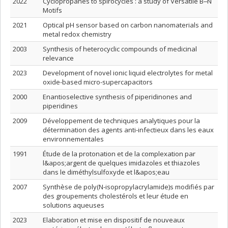
2022
Cyclopropanes to spirocycles : a study of Versatile B‒N
Motifs
2021
Optical pH sensor based on carbon nanomaterials and
metal redox chemistry
2003
Synthesis of heterocyclic compounds of medicinal
relevance
2023
Development of novel ionic liquid electrolytes for metal
oxide-based micro-supercapacitors
2000
Enantioselective synthesis of piperidinones and
piperidines
2009
Développement de techniques analytiques pour la
détermination des agents anti-infectieux dans les eaux
environnementales
1991
Étude de la protonation et de la complexation par
l&apos;argent de quelques imidazoles et thiazoles
dans le diméthylsulfoxyde et l&apos;eau
2007
Synthèse de poly(N-isopropylacrylamide)s modifiés par
des groupements cholestérols et leur étude en
solutions aqueuses
2023
Elaboration et mise en dispositif de nouveaux