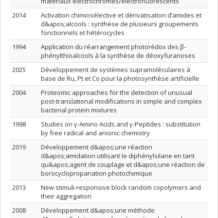
matériaux électrochromes/électrofluorescents
2014
Activation chimiosélective et dérivatisation d’amides et
d&apos;alcools : synthèse de plusieurs groupements
fonctionnels et hétérocycles
1994
Application du réarrangement photorédox des β-
phénylthioalcools à la synthèse de déoxyfuranoses
2025
Développement de systèmes supramoléculaires à
base de Ru, Pt et Co pour la photosynthèse artificielle
2004
Proteomic approaches for the detection of unusual
post-translational modifications in simple and complex
bacterial protein mixtures
1998
Studies on γ-Amino Acids and γ-Peptides : substitution
by free radical and anionic chemistry
2019
Développement d&apos;une réaction
d&apos;amidation utilisant le diphénylsilane en tant
qu&apos;agent de couplage et d&apos;une réaction de
borocyclopropanation photochimique
2013
New stimuli-responsive block random copolymers and
their aggregation
2008
Développement d&apos;une méthode