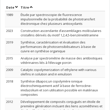
Trier par date en ordre décroissant
Trier par titre en ordre décroissant
Date
Titre
1989
Étude par spectroscopie de fluorescence
impulsionnelle de la probabilité de phototransfert
électronique chez plusieurs antioxydants
2023
Construction ascendante d’assemblages moléculaires
cristallins dérivés du motif 1,2,4,5-benzènetétramine
2019
Synthèse, caractérisation et évaluation des
performances de photosensibilisateurs à base de
cuivre en synthèse organique
2015
Analyse par spectrométrie de masse des antibiotiques
vétérinaires liés à l’élevage porcin
2009
Catalytic copolymerization of ethylene with various
olefins in solution and in emulsion
2018
Synthèse d&apos;un copolymère ionique
électrochimiquement actif à base de ferrocène-
imidazolium et son utilisation possible en matériaux
composites
2012
Développement de composés conjugués en étoile de
première génération incluant des liens azométhines et