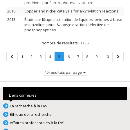
protéines par électrophorèse capillaire
2018
Copper and nickel catalysis for alkynylation reactions
2013
Étude sur l&apos;utilisation de liquides ioniques à base
imidazolium pour l&apos;extraction sélective de
phosphopeptides
Nombre de résultats :
1136
Page
Page
Page
Page
Page
Page
.
Page
Page
Page
Page
Page
Page
1
2
3
4
5
6
7
8
9
10
précédente
Page
suivant
courante.
40 résultats par page
Liens connexes
La recherche à la FAS
Éthique de la recherche
Affaires professorales à la FAS