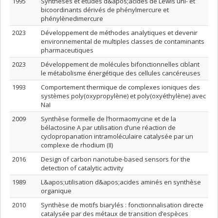
1995
Synthèses et études d&apos;acides de Lewis uni- et
bicoordinants dérivés de phénylmercure et
phénylènedimercure
2023
Développement de méthodes analytiques et devenir
environnemental de multiples classes de contaminants
pharmaceutiques
2023
Développement de molécules bifonctionnelles ciblant
le métabolisme énergétique des cellules cancéreuses
1993
Comportement thermique de complexes ioniques des
systèmes poly(oxypropylène) et poly(oxyéthylène) avec
NaI
2009
Synthèse formelle de l’hormaomycine et de la
bélactosine A par utilisation d’une réaction de
cyclopropanation intramoléculaire catalysée par un
complexe de rhodium (II)
2016
Design of carbon nanotube-based sensors for the
detection of catalytic activity
1989
L&apos;utilisation d&apos;acides aminés en synthèse
organique
2010
Synthèse de motifs biarylés : fonctionnalisation directe
catalysée par des métaux de transition d’espèces