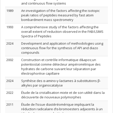
and continuous flow systems
1989
An investigation of the factors affecting the isotopic
peak ratios of peptides measured by fast atom
bombardment mass spectrometry
1993
A comprehensive study of the factors affecting the
overall extent of reduction observed in the FAB/LSIMS
Spectra of Peptides
2024
Development and application of methodologies using
continuous flow for the synthesis of API and diazo
compounds
2002
Construction et contrôle informatique d&apos;un
potentiostat comme détecteur ampérométrique des
hydrates de carbone suivant leur séparation par
électrophorèse capillaire
2024
Synthèse des α-amino-γ-lactames à substitutions β-
alkyles par organocatalyse
2022
Étude de la cristallisation mixte et de son utilité dans la
découverte de nouveaux polymorphes
2011
Étude de l’issue diastéréomérique impliquant la
réduction radicalaire d’α-bromoesters adjacents à un