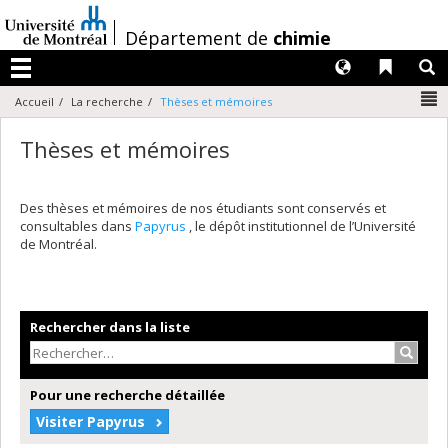
Passer
au
/
Département de
chimie
contenu
Langues
Liens 
R
Menu
N
Accueil
La recherche
Thèses et mémoires
Thèses et mémoires
Des thèses et mémoires de nos étudiants sont conservés et
consultables dans
Papyrus
, le dépôt institutionnel de l’Université
de Montréal.
Rechercher dans la liste
Recher
Pour une recherche détaillée
Visiter Papyrus