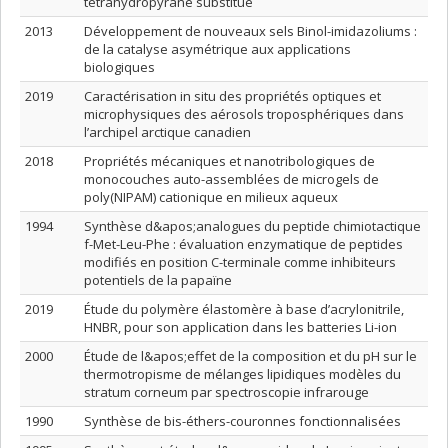
tétrahydropyrane substitué
2013
Développement de nouveaux sels Binol-imidazoliums :
de la catalyse asymétrique aux applications
biologiques
2019
Caractérisation in situ des propriétés optiques et
microphysiques des aérosols troposphériques dans
l’archipel arctique canadien
2018
Propriétés mécaniques et nanotribologiques de
monocouches auto-assemblées de microgels de
poly(NIPAM) cationique en milieux aqueux
1994
Synthèse d&apos;analogues du peptide chimiotactique
f-Met-Leu-Phe : évaluation enzymatique de peptides
modifiés en position C-terminale comme inhibiteurs
potentiels de la papaïne
2019
Étude du polymère élastomère à base d’acrylonitrile,
HNBR, pour son application dans les batteries Li-ion
2000
Étude de l&apos;effet de la composition et du pH sur le
thermotropisme de mélanges lipidiques modèles du
stratum corneum par spectroscopie infrarouge
1990
Synthèse de bis-éthers-couronnes fonctionnalisées