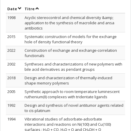
Trier par date en ordre décroissant
Trier par titre en ordre décroissant
Date
Titre
1998
Acyclic stereocontrol and chemical diversity &amp;
application to the synthesis of macrolide and ansa
antibiotics
2015
Systematic construction of models for the exchange
hole of density functional theory
2022
Construction of exchange and exchange-correlation
functionals
2002
Syntheses and characterizations of new polymers with
bile acid derivatives as pendant groups
2018
Design and characterization of thermally-induced
shape memory polymers
2005
Synthetic approach to room temperature luminescent
ruthenium(II) complexes with tridentate ligands
1992
Design and synthesis of novel antitumor agents related
to cis-platinum
1994
Vibrational studies of adsorbate-adsorbate
interactions and reactions on Ni(100) and Cu(100)
surfaces : H₂O + CO, H₂O + O and CH₃OH + O