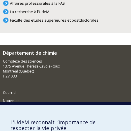
Affaires professorales à la FAS
La recherche à l'UdeM
Faculté des études supérieures et postdoctorales
Département de chimie
Complexe des sciences
1375 Avenue Thérèse-Lavoie-Roux
Montréal (Québec)
H2V 0B3
Courriel
Nouvelles
Activités
Comment soutenir le Département?
L’UdeM reconnaît l’importance de
respecter la vie privée
BESOIN D'AIDE?