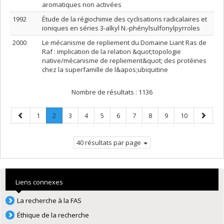
aromatiques non activées
1992
Étude de la régiochimie des cyclisations radicalaires et
ioniques en séries 3-alkyl N.-phénylsulfonylpyrroles
2000
Le mécanisme de repliement du Domaine Liant Ras de
Raf : implication de la relation &quot;topologie
native/mécanisme de repliement&quot; des protéines
chez la superfamille de l&apos;ubiquitine
Nombre de résultats :
1136
Page
Page
Page
.
Page
Page
Page
Page
Page
Page
Page
Page
Page
1
2
3
4
5
6
7
8
9
10
précédente
Page
suivant
courante.
40 résultats par page
Liens connexes
La recherche à la FAS
Éthique de la recherche