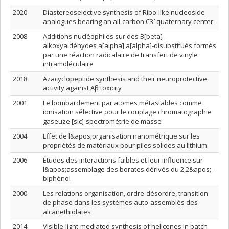
2020
Diastereoselective synthesis of Ribo-like nucleoside
analogues bearing an all-carbon C3′ quaternary center
2008
Additions nucléophiles sur des B[beta]-
alkoxyaldéhydes a[alpha],a[alpha]-disubstitués formés
par une réaction radicalaire de transfert de vinyle
intramoléculaire
2018
Azacyclopeptide synthesis and their neuroprotective
activity against Aβ toxicity
2001
Le bombardement par atomes métastables comme
ionisation sélective pour le couplage chromatographie
gaseuze [sic]-spectrométrie de masse
2004
Effet de l&apos;organisation nanométrique sur les
propriétés de matériaux pour piles solides au lithium
2006
Études des interactions faibles et leur influence sur
l&apos;assemblage des borates dérivés du 2,2&apos;-
biphénol
2000
Les relations organisation, ordre-désordre, transition
de phase dans les systèmes auto-assemblés des
alcanethiolates
2014
Visible-light-mediated synthesis of helicenes in batch