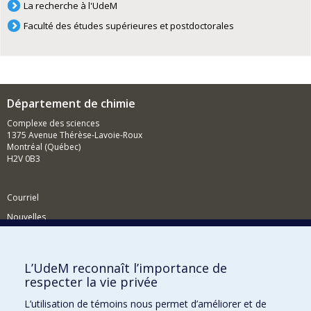
La recherche à l'UdeM
Faculté des études supérieures et postdoctorales
Département de chimie
Complexe des sciences
1375 Avenue Thérèse-Lavoie-Roux
Montréal (Québec)
H2V 0B3
Courriel
Nouvelles
Activités
Comment soutenir le Département?
L’UdeM reconnaît l’importance de
respecter la vie privée
BESOIN D'AIDE?
L’utilisation de témoins nous permet d’améliorer et de
Plan du site