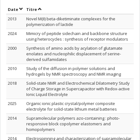
Trier par date en ordre décroissant
Trier par titre en ordre décroissant
Date
Titre
2013
Novel M(II) beta-diketiminate complexes for the
polymerization of lactide
2024
Mimicry of peptide sidechain and backbone structure
using heterocycles : synthesis of receptor modulators
2000
Synthesis of amino acids by acylation of glutamate
enolates and nucleophilic displacement of serine-
derived sulfamidates
2010
Study of the diffusion in polymer solutions and
hydrogels by NMR spectroscopy and NMR imaging
2018
Solid-state NMR and Electrochemical Dilatometry Study
of Charge Storage in Supercapacitor with Redox-active
Ionic Liquid Electrolyte
2025
Organic ionic plastic crystal/polymer composite
electrolyte for solid-state lithium metal batteries
2014
Supramolecular polymers azo-containing : photo-
responsive block copolymer elastomers and
homopolymers
2014
Electrospinning and characterization of supramolecular