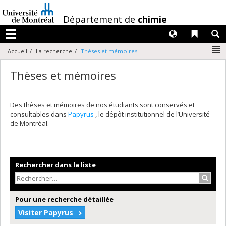
Passer
au
/
Département de
chimie
contenu
Langues
Liens 
R
Menu
N
Accueil
La recherche
Thèses et mémoires
Thèses et mémoires
Des thèses et mémoires de nos étudiants sont conservés et
consultables dans
Papyrus
, le dépôt institutionnel de l’Université
de Montréal.
Rechercher dans la liste
Recher
Pour une recherche détaillée
Visiter Papyrus