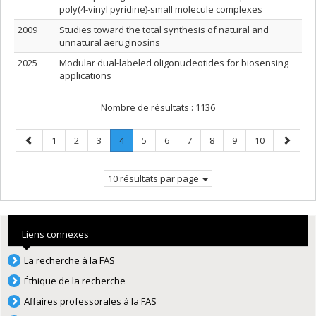
poly(4-vinyl pyridine)-small molecule complexes
2009
Studies toward the total synthesis of natural and
unnatural aeruginosins
2025
Modular dual-labeled oligonucleotides for biosensing
applications
Nombre de résultats :
1136
Page
Page
Page
Page
Page
.
Page
Page
Page
Page
Page
Page
Page
1
2
3
4
5
6
7
8
9
10
précédente
Page
suivant
courante.
10 résultats par page
Liens connexes
La recherche à la FAS
Éthique de la recherche
Affaires professorales à la FAS