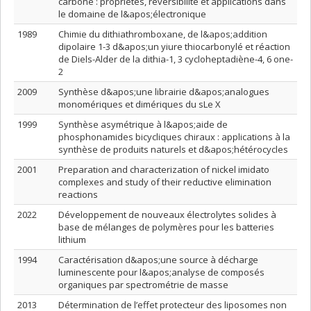
carbone : propriétés, réversibilité et applications dans
le domaine de l&apos;électronique
1989
Chimie du dithiathromboxane, de l&apos;addition
dipolaire 1-3 d&apos;un yiure thiocarbonylé et réaction
de Diels-Alder de la dithia-1, 3 cycloheptadiène-4, 6 one-
2
2009
Synthèse d&apos;une librairie d&apos;analogues
monomériques et dimériques du sLe X
1999
Synthèse asymétrique à l&apos;aide de
phosphonamides bicycliques chiraux : applications à la
synthèse de produits naturels et d&apos;hétérocycles
2001
Preparation and characterization of nickel imidato
complexes and study of their reductive elimination
reactions
2022
Développement de nouveaux électrolytes solides à
base de mélanges de polymères pour les batteries
lithium
1994
Caractérisation d&apos;une source à décharge
luminescente pour l&apos;analyse de composés
organiques par spectrométrie de masse
2013
Détermination de l’effet protecteur des liposomes non