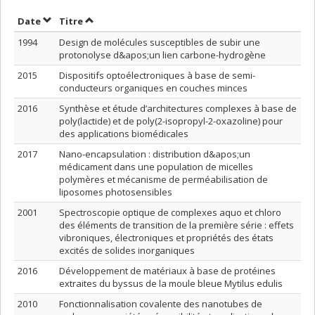
Trier par date en ordre croissant
Trier par titre en ordre croissant
Date
Titre
1994
Design de molécules susceptibles de subir une
protonolyse d&apos;un lien carbone-hydrogène
2015
Dispositifs optoélectroniques à base de semi-
conducteurs organiques en couches minces
2016
Synthèse et étude d’architectures complexes à base de
poly(lactide) et de poly(2-isopropyl-2-oxazoline) pour
des applications biomédicales
2017
Nano-encapsulation : distribution d&apos;un
médicament dans une population de micelles
polymères et mécanisme de perméabilisation de
liposomes photosensibles
2001
Spectroscopie optique de complexes aquo et chloro
des éléments de transition de la première série : effets
vibroniques, électroniques et propriétés des états
excités de solides inorganiques
2016
Développement de matériaux à base de protéines
extraites du byssus de la moule bleue Mytilus edulis
2010
Fonctionnalisation covalente des nanotubes de