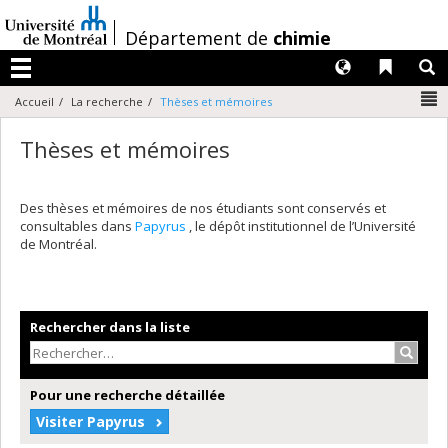
Passer
au
/
Département de
chimie
contenu
Langues
Liens 
R
Menu
N
Accueil
La recherche
Thèses et mémoires
Thèses et mémoires
Des thèses et mémoires de nos étudiants sont conservés et
consultables dans
Papyrus
, le dépôt institutionnel de l’Université
de Montréal.
Rechercher dans la liste
Recher
Pour une recherche détaillée
Visiter Papyrus