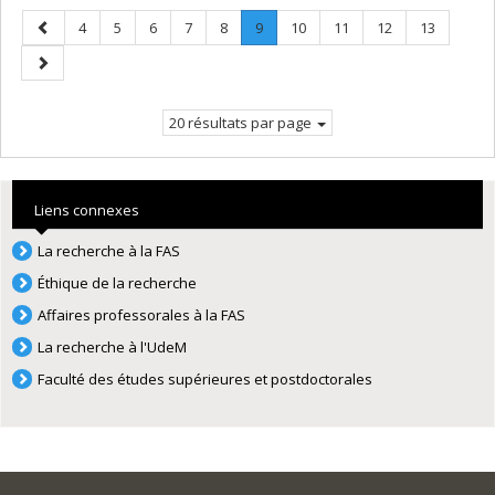
Page
Page
Page
Page
Page
Page
Page
.
Page
Page
Page
Page
4
5
6
7
8
9
10
11
12
13
précédente
Page
Page
courante.
suivante
20 résultats par page
Liens connexes
La recherche à la FAS
Éthique de la recherche
Affaires professorales à la FAS
La recherche à l'UdeM
Faculté des études supérieures et postdoctorales