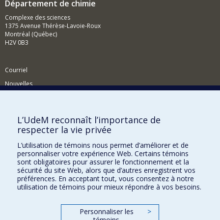
Département de chimie
Complexe des sciences
1375 Avenue Thérèse-Lavoie-Roux
Montréal (Québec)
H2V 0B3
Courriel
Nouvelles
Activités
Comment soutenir le Département?
L’UdeM reconnaît l’importance de
respecter la vie privée
BESOIN D'AIDE?
L’utilisation de témoins nous permet d’améliorer et de
Plan du site
personnaliser votre expérience Web. Certains témoins
Signaler une erreur
sont obligatoires pour assurer le fonctionnement et la
sécurité du site Web, alors que d’autres enregistrent vos
Accessibilité
préférences. En acceptant tout, vous consentez à notre
utilisation de témoins pour mieux répondre à vos besoins.
FACULTÉ DES ARTS ET DES SCIENCES
Nos départements et écoles
Personnaliser les
>
témoins