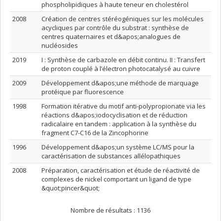
phospholipidiques à haute teneur en cholestérol
2008
Création de centres stéréogéniques sur les molécules
acycliques par contrôle du substrat : synthèse de
centres quaternaires et d&apos;analogues de
nucléosides
2019
I : Synthèse de carbazole en débit continu. II : Transfert
de proton couplé à l’électron photocatalysé au cuivre
2009
Développement d&apos;une méthode de marquage
protéique par fluorescence
1998
Formation itérative du motif anti-polypropionate via les
réactions d&apos;iodocyclisation et de réduction
radicalaire en tandem : application à la synthèse du
fragment C7-C16 de la Zincophorine
1996
Développement d&apos;un système LC/MS pour la
caractérisation de substances allélopathiques
2008
Préparation, caractérisation et étude de réactivité de
complexes de nickel comportant un ligand de type
&quot;pincer&quot;
Nombre de résultats :
1136