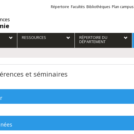
Liens
Répertoire
Facultés
Bibliothèques
Plan campus
externes
ences
mie
RESSOURCES
RÉPERTOIRE DU
DÉPARTEMENT
érences et séminaires
r
inées