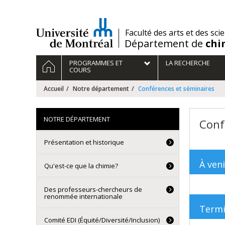
Passer
au
contenu
/
Faculté des arts et des sci
Département de
chi
Navigation
ACCUEIL
PROGRAMMES ET
LA RECHERCHE
principale
COURS
Accueil
Notre département
Conférences et séminaires
NOTRE DÉPARTEMENT
Conf
Présentation et historique
À veni
Qu'est-ce que la chimie?
Des professeurs-chercheurs de
renommée internationale
Term
Comité EDI (Équité/Diversité/Inclusion)