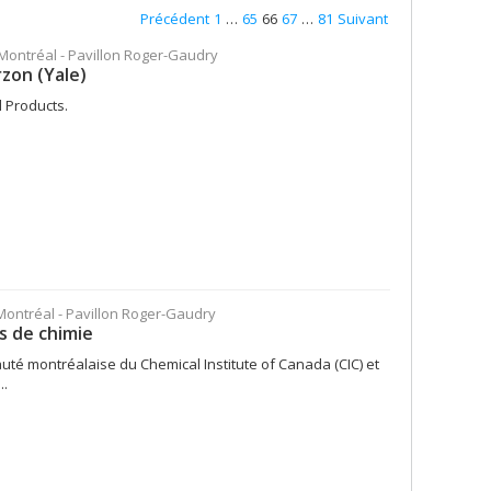
Précédent
1
…
65
66
67
…
81
Suivant
 Montréal - Pavillon Roger-Gaudry
zon (Yale)
l Products.
 Montréal - Pavillon Roger-Gaudry
s de chimie
té montréalaise du Chemical Institute of Canada (CIC) et
..