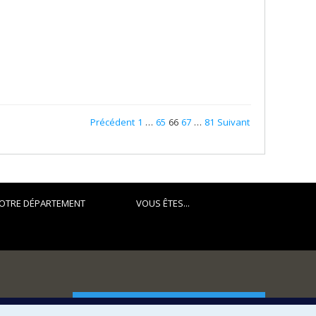
Précédent
1
…
65
66
67
…
81
Suivant
OTRE DÉPARTEMENT
VOUS ÊTES...
FACULTÉ DES ARTS ET DES SCIENCES