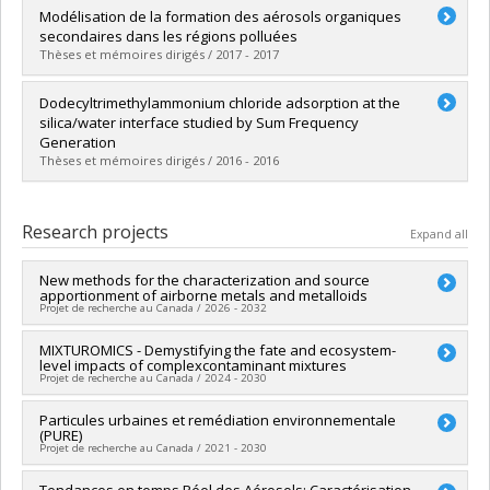
Graduate :
Tremblay, Samantha
Modélisation de la formation des aérosols organiques
Cycle :
Master's
secondaires dans les régions polluées
Grade :
M. Sc.
Thèses et mémoires dirigés / 2017 - 2017
Lien vers le document dans Papyrus
Graduate :
Ma, Prettiny
Dodecyltrimethylammonium chloride adsorption at the
Cycle :
Master's
silica/water interface studied by Sum Frequency
Grade :
M. Sc.
Generation
Lien vers le document dans Papyrus
Thèses et mémoires dirigés / 2016 - 2016
Graduate :
Torres Chivara, Lady Lorena
Cycle :
Master's
Research projects
Expand all
Grade :
M. Sc.
Lien vers le document dans Papyrus
New methods for the characterization and source
apportionment of airborne metals and metalloids
Projet de recherche au Canada / 2026 - 2032
Lead researcher :
MIXTUROMICS - Demystifying the fate and ecosystem-
Patrick Hayes
level impacts of complexcontaminant mixtures
Funding sources:
CRSNG/Conseil de recherches en sciences
Projet de recherche au Canada / 2024 - 2030
naturelles et génie du Canada (CRSNG)
Grant programs:
PVX20965-(RGP) Programme de subvention à
Lead researcher :
Particules urbaines et remédiation environnementale
Patrick Hayes
la découverte individuelle ou de groupe
(PURE)
Co-researchers :
Kevin James Wilkinson
,
Valérie Langlois
Projet de recherche au Canada / 2021 - 2030
Funding sources:
FCI/Fondation canadienne pour l'innovation
Grant programs:
PVXXXXXX-Fonds d'exploitation des