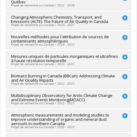
atmosphérique et sonore
Québec
Nature et technologies (FQRNT)
Projet de recherche au Canada / 2022 - 2028
Grant programs:
PVXXXXXX-Programme de recherche en
partenariat sur la réduction des sources de contamination
Lead researcher :
Changing Atmospheric Chemistry, Transport, and
Patrice Couture
atmosphérique et sonore
Emissions (ACTE): The Future of Air Quality in Canada
Co-researchers :
Patrick Hayes
Projet de recherche au Canada / 2024 - 2027
Funding sources:
FRQNT/Fonds de recherche du Québec -
Nature et technologies (FQRNT)
Lead researcher :
Nouvelles méthodes pour l'attribution de sources de
Patrick Hayes
Grant programs:
PVXXXXXX-(RS) Programme de
contaminants atmosphériques
Co-researchers :
Audrey Smargiassi
,
James King
,
Marianne
regroupements stratégiques
Projet de recherche au Canada / 2024 - 2027
Hatzopoulou
,
Laura Minet
Funding sources:
CRSNG/Conseil de recherches en sciences
Lead researcher :
Mesures uniques de particules inorganiques et ultrafines
Patrick Hayes
naturelles et génie du Canada (CRSNG)
à haute résolution temporelle
Co-researchers :
Kevin James Wilkinson
,
James King
Grant programs:
PVXXXXXX-Subventions Alliance - Option 1
Projet de recherche au Canada / 2023 - 2027
Funding sources:
Glencore Canada Corporation
Grant programs:
Lead researcher :
Biomass Burning in Canada (BBCan): Addressing Climate
Kevin James Wilkinson
and Air Quality Impacts
Co-researchers :
Patrick Hayes
,
Parisa A. Ariya
Projet de recherche au Canada / 2022 - 2027
Funding sources:
FRQNT/Fonds de recherche du Québec -
Nature et technologies (FQRNT)
Funding sources:
Multidisciplinary Observatory for Arctic Climate Change
Environnement et changement climatique
Grant programs:
PV113724-(PR) Projets de recherche en
and Extreme Events Monitoring(MOACC)
Canada
équipe (et possibilité d'équipement la première année)
Projet de recherche au Canada / 2022 - 2027
Grant programs:
Lead researcher :
Atmospheric measurements and modeling studies to
Alexandre Langlois
improve understanding of organic and mineral dust
Co-researchers :
Daniel Fortier
,
Patrick Hayes
aerosols in northern Canada
Funding sources:
FCI/Fondation canadienne pour l'innovation
Projet de recherche au Canada / 2020 - 2027
Grant programs:
PVXXXXXX-Fonds d'innovation