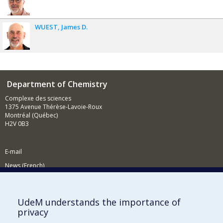
WUEST
James D.
Department of Chemistry
Complexe des sciences
1375 Avenue Thérèse-Lavoie-Roux
Montréal (Québec)
H2V 0B3
E-mail
News (French)
Activities (French)
Supporting the Department
UdeM understands the importance of
privacy
NEED HELP?