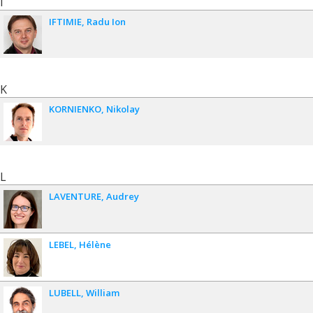
I
IFTIMIE
Radu Ion
K
KORNIENKO
Nikolay
L
LAVENTURE
Audrey
LEBEL
Hélène
LUBELL
William