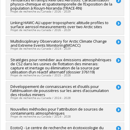
Funding sources:
Tendances en temps Réel des Aérosols: Caractérisation
Université de Montréal
infrastructures (FEI)
physico-chimique et spatiotemporelle de l’Exposition de la
Grant programs:
PVXXXXXX-FEI sans restriction
population à Rouyn-Noranda (TRACE-RN)
Projet de recherche au Canada / 2026 - 2029
Funding sources:
Linking HAWC-ALI upper tropospheric altitude profiles to
FRQS/Fonds de recherche du Québec -
surface aerosol measurements over two Arctic sites
Santé (FRSQ)
Projet de recherche au Canada / 2026 - 2029
Grant programs:
Lead researcher :
Multidisciplinary Observatory for Arctic Climate Change
Patrick Hayes
and Extreme Events Monitoring(MOACC)
Co-researchers :
Norman T. O'Neill
,
Rachel Chang
Projet de recherche au Canada / 2024 - 2029
Funding sources:
Agence spatiale canadienne
Grant programs:
Lead researcher :
Stratégies pour remédier aux émissions atmosphériques
Alexandre Langlois
de CS2 dans les usines de flottation des minerais:
Co-researchers :
Patrick Hayes
capture et inertage ou élimination de la source par
Funding sources:
FCI/Fondation canadienne pour l'innovation
utilisation d’un réactif alternatif (dossier 376119)
Grant programs:
PVXXXXXX-Fonds d'exploitation des
Projet de recherche au Canada / 2025 - 2028
infrastructures (FEI)
Lead researcher :
Développement de connaissances et d’outils pour
Ali Khosravanipour
l’atténuation de poussières sur les aires d’accumulation
Co-researchers :
Patrick Hayes
des résidus miniers
Funding sources:
FRQNT/Fonds de recherche du Québec -
Projet de recherche au Canada / 2024 - 2028
Nature et technologies (FQRNT)
Grant programs:
Funding sources:
Nouvelles méthodes pour l'attribution de sources de
FRQNT/Fonds de recherche du Québec -
contaminants atmosphériques
Nature et technologies (FQRNT)
Projet de recherche au Canada / 2024 - 2028
Grant programs:
PVXXXXXX-Programme de recherche en
partenariat sur la réduction des sources de contamination
Funding sources:
EcotoQ - Le centre de recherche en écotoxicologie du
FRQNT/Fonds de recherche du Québec -