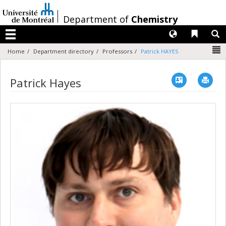
Passer
au
/
Department of
Chemistry
contenu
Langues
Liens 
R
Menu
N
Home
Department directory
Professors
Patrick HAYES
Vcard
Imp
Patrick Hayes