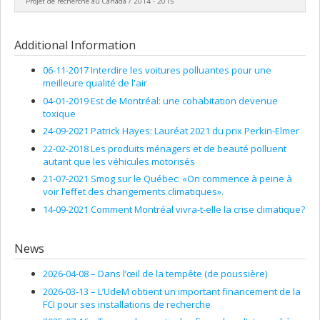
Projet de recherche au Canada / 2014 - 2015
Grant programs:
PVXXXXXX-(OIR) Outils et d'instruments de
Grant programs:
PVXXXXXX-Programme de stages pour les
recherche (de 7 001 $ à 150 000 $)
jeunes Horizons Sciences
Lead researcher :
Patrick Hayes
Funding sources:
FCI/Fondation canadienne pour l'innovation
Additional Information
Grant programs:
06-11-2017 Interdire les voitures polluantes pour une
meilleure qualité de l'air
04-01-2019 Est de Montréal: une cohabitation devenue
toxique
24-09-2021 Patrick Hayes: Lauréat 2021 du prix Perkin-Elmer
22-02-2018 Les produits ménagers et de beauté polluent
autant que les véhicules motorisés
21-07-2021 Smog sur le Québec: «On commence à peine à
voir l’effet des changements climatiques».
14-09-2021 Comment Montréal vivra-t-elle la crise climatique?
News
2026-04-08 –
Dans l’œil de la tempête (de poussière)
2026-03-13 –
L’UdeM obtient un important financement de la
FCI pour ses installations de recherche