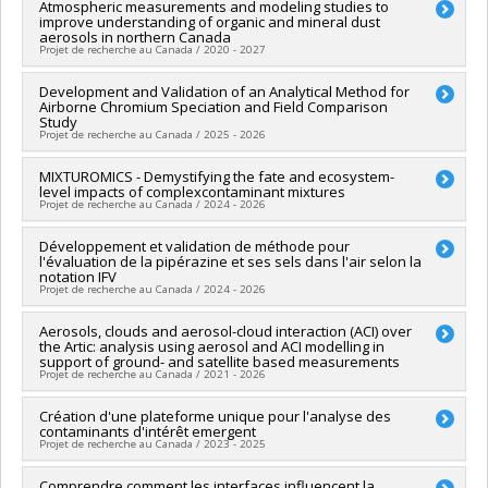
Lead researcher :
Atmospheric measurements and modeling studies to
Patrick Hayes
improve understanding of organic and mineral dust
Funding sources:
CRSNG/Conseil de recherches en sciences
aerosols in northern Canada
naturelles et génie du Canada (CRSNG)
Projet de recherche au Canada / 2020 - 2027
Grant programs:
PVX20965-(RGP) Programme de subvention à
la découverte individuelle ou de groupe
Lead researcher :
Development and Validation of an Analytical Method for
Patrick Hayes
Airborne Chromium Speciation and Field Comparison
Funding sources:
CRSNG/Conseil de recherches en sciences
Study
naturelles et génie du Canada (CRSNG)
Projet de recherche au Canada / 2025 - 2026
Grant programs:
PV108454-(RGPNS) Suppléments aux
subventions à la découverte en recherche nordique
Lead researcher :
MIXTUROMICS - Demystifying the fate and ecosystem-
Patrick Hayes
level impacts of complexcontaminant mixtures
Funding sources:
MITACS Inc.
Projet de recherche au Canada / 2024 - 2026
Grant programs:
PVXXXXXX-Stage Accélération Québec -
MITACS
Lead researcher :
Développement et validation de méthode pour
Valérie Langlois
l'évaluation de la pipérazine et ses sels dans l'air selon la
Co-researchers :
Marc Amyot
,
Kevin James Wilkinson
,
Patrick
notation IFV
Hayes
Projet de recherche au Canada / 2024 - 2026
Funding sources:
FCI/Fondation canadienne pour l'innovation
Grant programs:
PVXXXXXX-Fonds d'innovation
Lead researcher :
Aerosols, clouds and aerosol-cloud interaction (ACI) over
Patrick Hayes
the Artic: analysis using aerosol and ACI modelling in
Funding sources:
MITACS Inc.
support of ground- and satellite based measurements
Grant programs:
PVXXXXXX-Stage Accélération Québec -
Projet de recherche au Canada / 2021 - 2026
MITACS
Lead researcher :
Création d'une plateforme unique pour l'analyse des
Norman T. O'Neill
contaminants d'intérêt emergent
Co-researchers :
Patrick Hayes
Projet de recherche au Canada / 2023 - 2025
Funding sources:
Agence spatiale canadienne
Grant programs:
Funding sources:
Comprendre comment les interfaces influencent la
Ministère Économie et Innovation