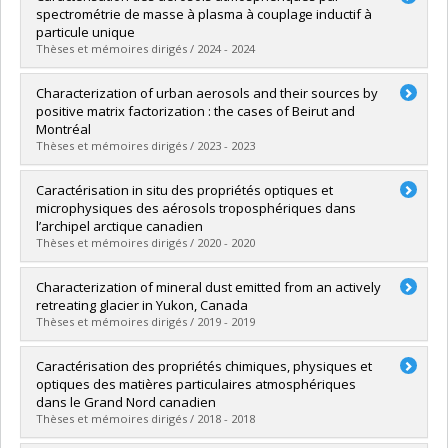
Cycle :
Master's
spectrométrie de masse à plasma à couplage inductif à
Grade :
M. Sc.
particule unique
Lien vers le document dans Papyrus
Thèses et mémoires dirigés / 2024 - 2024
Graduate :
Tardif, Yannick
Characterization of urban aerosols and their sources by
Cycle :
Master's
positive matrix factorization : the cases of Beirut and
Grade :
M. Sc.
Montréal
Lien vers le document dans Papyrus
Thèses et mémoires dirigés / 2023 - 2023
Graduate :
Fakhri, Nansi
Caractérisation in situ des propriétés optiques et
Cycle :
Doctoral
microphysiques des aérosols troposphériques dans
Grade :
Ph. D.
l’archipel arctique canadien
Lien vers le document dans Papyrus
Thèses et mémoires dirigés / 2020 - 2020
Graduate :
Vicente-Luis, Andy
Characterization of mineral dust emitted from an actively
Cycle :
Master's
retreating glacier in Yukon, Canada
Grade :
M. Sc.
Thèses et mémoires dirigés / 2019 - 2019
Lien vers le document dans Papyrus
Graduate :
Bachelder, Jill
Caractérisation des propriétés chimiques, physiques et
Cycle :
Master's
optiques des matières particulaires atmosphériques
Grade :
M. Sc.
dans le Grand Nord canadien
Lien vers le document dans Papyrus
Thèses et mémoires dirigés / 2018 - 2018