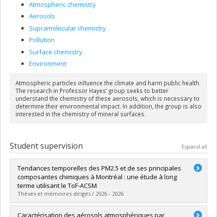
Atmospheric chemistry
Aerosols
Supramolecular chemistry
Pollution
Surface chemistry
Environment
Atmospheric particles influence the climate and harm public health.
The research in Professor Hayes’ group seeks to better
understand the chemistry of these aerosols, which is necessary to
determine their environmental impact. In addition, the group is also
interested in the chemistry of mineral surfaces.
Student supervision
Expand all
Tendances temporelles des PM2.5 et de ses principales
composantes chimiques à Montréal : une étude à long
terme utilisant le ToF-ACSM
Thèses et mémoires dirigés / 2026 - 2026
Graduate :
Safa, Marwa
Caractérisation des aérosols atmosphériques par