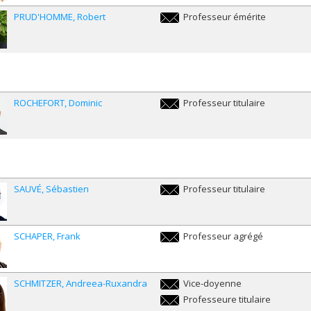
PRUD'HOMME
Robert
Professeur émérite
re.prudhomme@umontreal.ca
ROCHEFORT
Dominic
Professeur titulaire
dominic.rochefort@umontreal.ca
SAUVÉ
Sébastien
Professeur titulaire
sebastien.sauve@umontreal.ca
SCHAPER
Frank
Professeur agrégé
frank.schaper@umontreal.ca
SCHMITZER
Andreea-Ruxandra
Vice-doyenne
ar.schmitzer@umontreal.ca
Professeure titulaire