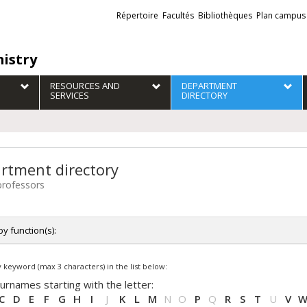
Liens
Répertoire
Facultés
Bibliothèques
Plan campus
externes
istry
RESOURCES AND
DEPARTMENT
SERVICES
DIRECTORY
rtment directory
 professors
 by function(s):
 functions
 keyword (max 3 characters) in the list below:
rcheuse invitée / Chercheur invité
ectrice de département / Directeur de département
urnames starting with the letter:
fesseure adjointe / Professeur adjoint
C
D
E
F
G
H
I
J
K
L
M
N
O
P
Q
R
S
T
U
V