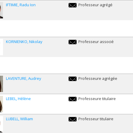
IFTIMIE
Radu Ion
Professeur agrégé
radu.ion.iftimie@umontreal.ca
KORNIENKO
Nikolay
Professeur associé
nikolay.kornienko@umontreal.ca
LAVENTURE
Audrey
Professeure agrégée
audrey.laventure@umontreal.ca
LEBEL
Hélène
Professeure titulaire
helene.lebel@umontreal.ca
LUBELL
William
Professeur titulaire
william.lubell@umontreal.ca