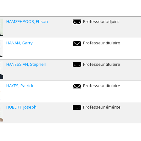
HAMZEHPOOR
Ehsan
Professeur adjoint
ehsan.hamzehpoor@umontreal.ca
HANAN
Garry
Professeur titulaire
garry.hanan@umontreal.ca
HANESSIAN
Stephen
Professeur titulaire
stephen.hanessian@umontreal.ca
HAYES
Patrick
Professeur titulaire
patrick.hayes@umontreal.ca
HUBERT
Joseph
Professeur émérite
joseph.hubert@umontreal.ca