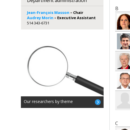
Department administration
Pro
B
Pro
Jean-François Masson
– Chair
Pro
Audrey Morin
– Executive Assistant
Pro
514 343-6731
Pro
Pro
Vic
Our researchers by theme
C