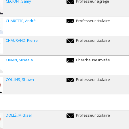
CECIONI
Samy
Professeur agrégé
samy.cecioni@umontreal.ca
CHARETTE
André
Professeur titulaire
andre.charette@umontreal.ca
CHAURAND
Pierre
Professeur titulaire
pierre.chaurand@umontreal.ca
CIBIAN
Mihaela
Chercheuse invitée
mihaela.cibian@umontreal.ca
COLLINS
Shawn
Professeur titulaire
shawn.collins@umontreal.ca
DOLLÉ
Mickaël
Professeur titulaire
mickael.dolle@umontreal.ca