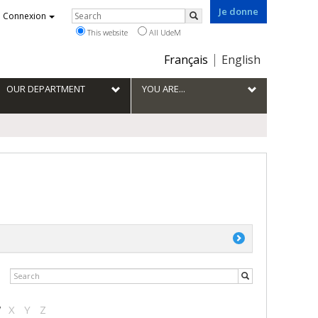
Je donne
Rechercher
Connexion
Search
This website
All UdeM
Choix
Français
English
de
la
OUR DEPARTMENT
YOU ARE...
langue
W
X
Y
Z