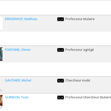
ERNZERHOF
Matthias
Professeur titulaire
matthias.ernzerhof@umontreal.ca
FONTAINE
Olivier
Professeur agrégé
olivier.fontaine.1@umontreal.ca
GAUTHIER
Michel
Chercheur invité
michel.gauthier@umontreal.ca
GUINDON
Yvan
Professeur/chercheur titulair
yvan.guindon@umontreal.ca