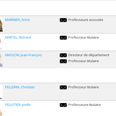
MARINIER
Anne
Professeure associée
anne.marinier@umontreal.ca
MARTEL
Richard
Professeur titulaire
r.martel@umontreal.ca
MASSON
Jean-François
Directeur de département
jf.masson@umontreal.ca
Professeur titulaire
jf.masson@umontreal.ca
PELLERIN
Christian
Professeur titulaire
c.pellerin@umontreal.ca
PELLETIER
Joelle
Professeure titulaire
joelle.pelletier@umontreal.ca