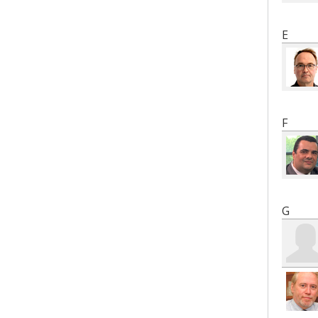
E
F
G