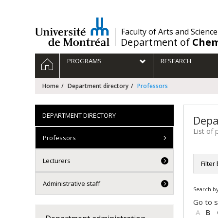
Passer
au
contenu
/
Faculty of Arts and Science
Department of
Chem
Navigation
HOME
PROGRAMS
RESEARCH
principale
Home
Department directory
Professors
DEPARTMENT DIRECTORY
Depa
List of
Professors
Lecturers
Filter
All
Administrative staff
Search by
Che
Dir
Go to s
Pro
A
B