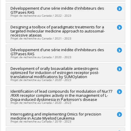
recherche - Exploration
Mohammad Zawati
,
Frédéric Barabé
,
Frédéric Barabé
Lead researcher :
Développement d'une série inédite d'inhibiteurs des
Anne Marinier
Funding sources:
Génome Québec , Génome Canada ,
GTPases RAS
Co-researchers :
Marc Therrien
BMS/Bristol-Myers Squibb , Génome Canada
Projet de recherche au Canada / 2022 - 2023
Funding sources:
IRSC/Instituts de recherche en santé du
Grant programs:
, PVXXXXXX-Projets de recherche en
Canada
génomique à grande échelle et Plates-formes scientifiques
Lead researcher :
Designing a toolbox of paradigmatic treatments for a
Marc Therrien
Grant programs:
PVXXXXXX-(PJT) Subvention Projet
targeted molecular medicine approach to autosomal-
tech. , , PVXXXXXX-Programme d'aide lié à la COVID-19
Co-researchers :
Anne Marinier
,
Matthew James Smith
recessive ataxias
Funding sources:
FRQS/Fonds de recherche du Québec -
Projet de recherche au Canada / 2021 - 2023
Santé (FRSQ)
Grant programs:
PVXXXXXX-LeadAction-Onco (Collabo. IRICoR,
Lead researcher :
Développement d'une série inédite d'inhibiteurs des
Bernard Brais
Oncopole et FRQS)
GTPases RAS
Co-researchers :
Anne Marinier
Projet de recherche au Canada / 2020 - 2023
Funding sources:
IRSC/Instituts de recherche en santé du
Canada
Lead researcher :
Development of orally bioavailable antiestrogens
Marc Therrien
Grant programs:
PVXXXXXX-Subvention d'équipe
optimized for induction of estrogen receptor post-
Co-researchers :
Anne Marinier
,
Matthew James Smith
translational modifications by SUMOylation
Funding sources:
Ministère Économie et Innovation ,
Projet de recherche au Canada / 2020 - 2023
FRQS/Fonds de recherche du Québec - Santé (FRSQ) , IRICoR
Grant programs:
, PVXXXXXX-LeadAction-Onco (Collabo.
Lead researcher :
Identification of lead compounds for modulation of Nur77
Sylvie Mader
IRICoR, Oncopole et FRQS) ,
/RXR receptor complex activity in the management of L-
Co-researchers :
Anne Marinier
Dopa-induced dyskinesia in Parkinson's disease
Funding sources:
IRICoR , Fondation du cancer du sein du
Projet de recherche au Canada / 2020 - 2023
Québec
Grant programs:
,
Lead researcher :
Interrogating and implementing Omics for precision
Daniel Lévesque
medicine in Acute Myeloid Leukemia
Co-researchers :
Sylvie Mader
,
Anne Marinier
,
Grégoire
Projet de recherche au Canada / 2019 - 2023
Leclair
Funding sources:
IRICoR