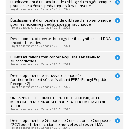
Lead researcher :
Établissement d'un pipeline de criblage chimiogénomique
Josée Hébert
,
Guy Sauvageau
collaborations en santé , PVXXXXXX-Fonds d'accélération des
pour les leucémies pédiatriques à haut risque
Co-researchers :
Sébastien Lemieux
,
Anne Marinier
,
Philippe
collaborations en santé , PVXXXXXX-Fonds d'accélération des
Projet de recherche au Canada / 2018 - 2022
P. Roux
,
Ma'n Hilmi Mohammad Zawati
,
Frédéric Barabé
collaborations en santé
Funding sources:
Génome Canada , Génome Québec
Lead researcher :
Établissement d'un pipeline de criblage chimiogénomique
Brian Wilhelm
Grant programs:
,
pour les leucémies pédiatriques à haut risque
Co-researchers :
Guy Sauvageau
,
Sébastien Lemieux
,
Anne
Projet de recherche au Canada / 2018 - 2022
Marinier
,
Josée Hébert
,
Michael David Tyers
,
Sonia Cellot
,
Frédéric Barabé
,
Kolja Eppert
Lead researcher :
Development of new technology for the synthesis of DNA-
Brian Wilhelm
Funding sources:
IRICoR
encoded libraries
Co-researchers :
Guy Sauvageau
,
Sébastien Lemieux
,
Anne
Grant programs:
PV143493-(RCE) Réseaux de centres
Projet de recherche au Canada / 2019 - 2021
Marinier
,
Josée Hébert
,
Michael David Tyers
,
Sonia Cellot
,
d'excellence
Frédéric Barabé
,
Kolja Eppert
Funding sources:
RUNX1 mutations that confer exquisite sensitivity to
IRICoR
Funding sources:
FRQS/Fonds de recherche du Québec -
glucocorticoids
Grant programs:
Santé (FRSQ)
Projet de recherche au Canada / 2017 - 2021
Grant programs:
PVXXXXXX-Oncopole EMC2 (Équipes
multidisciplinaires contre le cancer)
Lead researcher :
Développement de nouveaux composés
Guy Sauvageau
fonctionnellement sélectifs ciblant FPR2 (Formyl Peptide
Co-researchers :
Anne Marinier
Receptor 2)
Funding sources:
LLS/Leukemia and Lymphoma Society (The)
Projet de recherche au Canada / 2018 - 2020
Grant programs:
Lead researcher :
UNE APPROCHE CHIMIO- ET PROTEO-GENOMIQUE EN
Anne Marinier
MEDECINE PERSONNALISEE POUR LA LEUCEMIE MYELOIDE
Co-researchers :
Michel Bouvier
AIGUE
Funding sources:
Ministère Économie et Innovation
Projet de recherche au Canada / 2015 - 2020
Grant programs:
PVXXXXXX-Soutien aux organismes de
recherche et innovation (PSO) - Volet 2: Soutien aux projets
Lead researcher :
Développement de Grappes de Corrélation de Composés
Guy Sauvageau
(GCC) pour l'identification de nouvelles cibles en LMA
Co-researchers :
Claude Perreault
,
Stephen Hanessian
,
Projet de recherche au Canada / 2017 - 2019