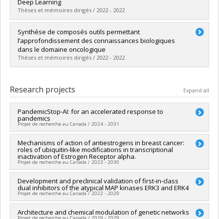
Grade :
M. Sc.
Deep Learning
Lien vers le document dans Papyrus
Thèses et mémoires dirigés / 2022 - 2022
Graduate :
MacDougall, Thomas
Synthèse de composés outils permettant
Cycle :
Master's
l’approfondissement des connaissances biologiques
Grade :
M. Sc.
dans le domaine oncologique
Lien vers le document dans Papyrus
Thèses et mémoires dirigés / 2022 - 2022
Graduate :
Dicaire-Leduc, Cédric
Cycle :
Master's
Research projects
Expand all
Grade :
M. Sc.
Lien vers le document dans Papyrus
PandemicStop-AI: for an accelerated response to
pandemics
Projet de recherche au Canada / 2024 - 2031
Lead researcher :
Mechanisms of action of antiestrogens in breast cancer:
Yves Brun
roles of ubiquitin-like modifications in transcriptional
Co-researchers :
Anne Marinier
inactivation of Estrogen Receptor alpha.
Funding sources:
FCI/Fondation canadienne pour l'innovation
Projet de recherche au Canada / 2023 - 2030
Grant programs:
PVXXXXXX-Fonds d'exploitation des
infrastructures (FEI)
Lead researcher :
Development and preclinical validation of first-in-class
Sylvie Mader
dual inhibitors of the atypical MAP kinases ERK3 and ERK4
Co-researchers :
Anne Marinier
Projet de recherche au Canada / 2022 - 2029
Funding sources:
IRSC/Instituts de recherche en santé du
Canada
Lead researcher :
Architecture and chemical modulation of genetic networks
Sylvain Meloche
Grant programs:
PVXXXXXX-(PJT) Subvention Projet
Projet de recherche au Canada / 2019 - 2029