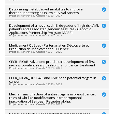
Canada
Grant programs:
PVXXXXXX-(PJT) Subvention Projet
Lead researcher :
Deciphering metabolic vulnerabilites to improve
Guy Sauvageau
therapeutic strategies in low survival cancers
Co-researchers :
Anne Marinier
Projet de recherche au Canada / 2023 - 2027
Funding sources:
Génome Canada
Grant programs:
PVXXXXXX-Projets de recherche en
Lead researcher :
Development of a novel cyclin K degrader of high-risk AML
Guy Sauvageau
génomique à grande échelle et Plates-formes scientifiques
patients and associated genomic features - Genomic
Co-researchers :
Sébastien Lemieux
,
Anne Marinier
,
Josée
tech.
Applications Partnership Program (GAPP)
Hébert
,
Vincent-Philippe Lavallée
,
Geneviève Deblois
,
Quoc-
Projet de recherche au Canada / 2023 - 2027
Huy Trinh
,
Neil Renwick
,
Yuzhuo Wang
Funding sources:
IRSCC/Institut de recherche de la Société
Lead researcher :
Médicament Québec - Partenariat en Découverte et
Guy Sauvageau
canadienne du cancer
Production de Médicament du Québec
Co-researchers :
Anne Marinier
Projet de recherche au Canada / 2021 - 2026
Grant programs:
Funding sources:
Génome Québec
Grant programs:
Lead researcher :
CECR_IRICoR_Advanced pre-clinical development of first-
Marie-Josée Hébert
,
Sylvie Lesage
in-class covalent Yes/Src inhibitors for cancer treatment
Co-researchers :
André Charette
,
Yves Joanette
,
Éric Lécuyer
,
Projet de recherche au Canada / 2023 - 2025
Anne Marinier
,
Grégoire Leclair
,
Jean-François Gélinas
,
Philippe Sarret
,
Corinne Hoesli
,
Hanadi Sleiman
,
Jean-
Co-researchers :
CECR_IRICoR_DUSP4/6 and KSR1/2 as potential targets in
Sylvain Meloche
,
Anne Marinier
François Gélinas
cancer
Funding sources:
Secrétariat Inter-Conseil et Réseaux des
Funding sources:
Ministère Économie et Innovation
Projet de recherche au Canada / 2023 - 2025
centres d'excellence (RCE)
Grant programs:
Grant programs:
Lead researcher :
Mechanisms of action of antiestrogens in breast cancer:
Marc Therrien
roles of Ubi-like modifications in transcriptional
Co-researchers :
Anne Marinier
inactivation of Estrogen Receptor alpha.
Funding sources:
Secrétariat Inter-Conseil et Réseaux des
Projet de recherche au Canada / 2023 - 2025
centres d'excellence (RCE)
Grant programs:
Lead researcher :
Designing a toolbox of paradigmatic treatments for a
Sylvie Mader