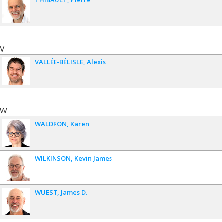
THIBAULT
Pierre
V
VALLÉE-BÉLISLE
Alexis
W
WALDRON
Karen
WILKINSON
Kevin James
WUEST
James D.