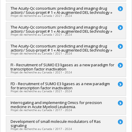
Grant programs:
Co-researchers :
The Acuity-Qc consortium: predicting and imaging drug
Guy Sauvageau
,
Anne Marinier
action) / Sous-projet # 1 « AI-augmented DEL technology »
Funding sources:
FRQS/Fonds de recherche du Québec -
Projet de recherche au Canada / 2021 - 2024
Santé (FRSQ) , Ministère Économie et Innovation , Secrétariat
Inter-Conseil et Réseaux des centres d'excellence (RCE)
Lead researcher :
The Acuity-Qc consortium: predicting and imaging drug
Philippe Sarret
Grant programs:
, ,
action) / Sous-projet # 1 « AI-augmented DEL technology »
Co-researchers :
Anne Marinier
Projet de recherche au Canada / 2021 - 2024
Funding sources:
Ministère Économie et Innovation , Ministère
Économie et Innovation , BMS/Bristol-Myers Squibb
Lead researcher :
The Acuity-Qc consortium: predicting and imaging drug
Philippe Sarret
Grant programs:
PVXXXXXX-Fonds d'accélération des
action) / Sous-projet # 1 « AI-augmented DEL technology »
Co-researchers :
Anne Marinier
collaborations en santé , PVXXXXXX-Fonds d'accélération des
Projet de recherche au Canada / 2021 - 2024
Funding sources:
ExcellThera
collaborations en santé ,
Grant programs:
Lead researcher :
FI - Recruitment of SUMO E3 ligases as a new paradigm for
Philippe Sarret
transcription factor inactivation
Co-researchers :
Anne Marinier
Projet de recherche au Canada / 2021 - 2024
Funding sources:
Recherche et Solutions NMX inc.
Grant programs:
Lead researcher :
FD - Recruitment of SUMO E3 ligases as a new paradigm
Sylvie Mader
,
Marie-Josée Hébert
for transcription factor inactivation
Co-researchers :
Katherine Borden
,
Sébastien Lemieux
,
Projet de recherche au Canada / 2021 - 2024
Anne Marinier
,
Laurent Cappadocia
Funding sources:
SPIIE/Secrétariat des programmes
Lead researcher :
Interrogating and implementing Omics for precision
Sylvie Mader
interorganismes à l’intention des établissements
medicine in Acute Myeloid Leukemia.
Co-researchers :
Katherine Borden
,
Sébastien Lemieux
,
Grant programs:
PVXXXXXX-Fonds Nouvelles frontières en
Projet de recherche au Canada / 2017 - 2024
Anne Marinier
,
Laurent Cappadocia
recherche - Exploration
Funding sources:
SPIIE/Secrétariat des programmes
Lead researcher :
Development of small molecule modulators of Ras
Guy Sauvageau
interorganismes à l’intention des établissements
signaling
Co-researchers :
Sébastien Lemieux
,
Anne Marinier
,
Philippe
Grant programs:
PVXXXXXX-Fonds Nouvelles frontières en
Projet de recherche au Canada / 2017 - 2024
P. Roux
,
Josée Hébert
,
Vincent-Philippe Lavallée
,
Ma'n Hilmi