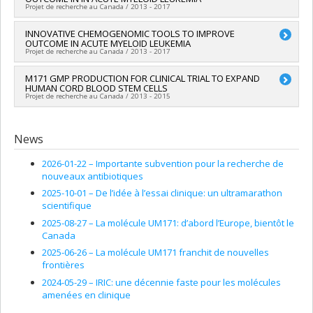
Co-researchers :
Michel Bouvier
,
Sébastien Lemieux
,
Anne
Projet de recherche au Canada / 2013 - 2017
Marinier
,
Brian Wilhelm
,
Alejandro Murua
,
Denise Avard
,
Yann Joly
,
Ma'n Hilmi Mohammad Zawati
,
Frédéric Barabé
Lead researcher :
INNOVATIVE CHEMOGENOMIC TOOLS TO IMPROVE
Guy Sauvageau
Funding sources:
Génome Canada , Génome Québec
OUTCOME IN ACUTE MYELOID LEUKEMIA
Co-researchers :
Michel Bouvier
,
Sébastien Lemieux
,
Anne
Grant programs:
,
Projet de recherche au Canada / 2013 - 2017
Marinier
,
Brian Wilhelm
,
Josée Hébert
,
Alejandro Murua
,
Denise Avard
,
Yann Joly
,
Ma'n Hilmi Mohammad Zawati
,
Lead researcher :
M171 GMP PRODUCTION FOR CLINICAL TRIAL TO EXPAND
Guy Sauvageau
Frédéric Barabé
HUMAN CORD BLOOD STEM CELLS
Co-researchers :
Michel Bouvier
,
Sébastien Lemieux
,
Anne
Funding sources:
Génome Québec
Projet de recherche au Canada / 2013 - 2015
Marinier
,
Brian Wilhelm
,
Josée Hébert
,
Alejandro Murua
,
Grant programs:
PVXXXXXX-Projets de recherche en
Denise Avard
,
Yann Joly
,
Ma'n Hilmi Mohammad Zawati
,
génomique à grande échelle et Plates-formes scientifiques
Lead researcher :
Anne Marinier
Frédéric Barabé
tech.
Funding sources:
Innovation, Sciences et Développement
News
Funding sources:
Génome Canada
économique Canada
Grant programs:
PVXXXXXX-Projets de recherche en
Grant programs:
2026-01-22 –
Importante subvention pour la recherche de
génomique à grande échelle et Plates-formes scientifiques
nouveaux antibiotiques
tech.
2025-10-01 –
De l’idée à l’essai clinique: un ultramarathon
scientifique
2025-08-27 –
La molécule UM171: d’abord l’Europe, bientôt le
Canada
2025-06-26 –
La molécule UM171 franchit de nouvelles
frontières
2024-05-29 –
IRIC: une décennie faste pour les molécules
amenées en clinique