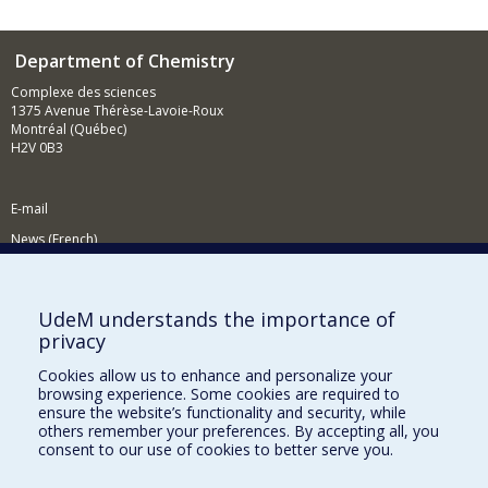
Department of Chemistry
Complexe des sciences
1375 Avenue Thérèse-Lavoie-Roux
Montréal (Québec)
H2V 0B3
E-mail
News (French)
Activities (French)
Supporting the Department
UdeM understands the importance of
privacy
NEED HELP?
Cookies allow us to enhance and personalize your
Site map
browsing experience. Some cookies are required to
Report a problem
ensure the website’s functionality and security, while
others remember your preferences. By accepting all, you
Accessibility
consent to our use of cookies to better serve you.
FACULTY OF ARTS AND SCIENCE