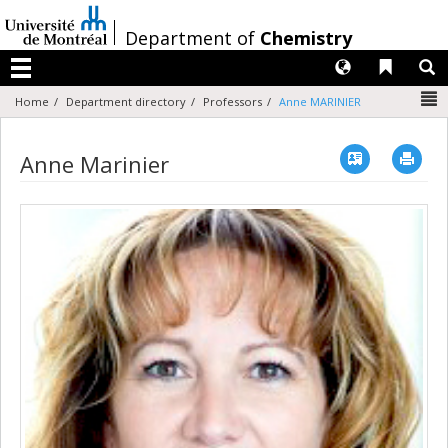
Passer
au
/
Department of
Chemistry
contenu
Langues
Liens 
R
Menu
N
Home
Department directory
Professors
Anne MARINIER
Vcard
Imp
Anne Marinier