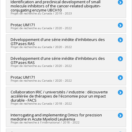
Lead researcher :
Identification and preclinical development of small
Guy Sauvageau
Grant programs:
molecule inhibitors of the cancer-related ubiquitin-
Co-researchers :
Sébastien Lemieux
,
Anne Marinier
,
Philippe
conjugating enzyme UBCH10
P. Roux
Projet de recherche au Canada / 2019 - 2023
Funding sources:
BMS/Bristol-Myers Squibb
Grant programs:
Lead researcher :
Protac UM171
Sylvain Meloche
Projet de recherche au Canada / 2020 - 2022
Co-researchers :
Anne Marinier
Funding sources:
IRSCC/Institut de recherche de la Société
Lead researcher :
Développement d'une série inédite d'inhibiteurs des
Anne Marinier
canadienne du cancer
GTPases RAS
Funding sources:
ExcellThera
Grant programs:
PVXXXXX-Subventions pour un impact
Projet de recherche au Canada / 2020 - 2022
Grant programs:
Lead researcher :
Développement d'une série inédite d'inhibiteurs des
Marc Therrien
GTPases RAS
Co-researchers :
Anne Marinier
,
Matthew James Smith
Projet de recherche au Canada / 2020 - 2022
Lead researcher :
Protac UM171
Marc Therrien
Projet de recherche au Canada / 2020 - 2022
Co-researchers :
Anne Marinier
,
Matthew James Smith
Lead researcher :
Collaboration IRIC / universités / industrie : découverte
Anne Marinier
accélérée de thérapies de l'économie pour un impact
Funding sources:
Ministère Économie et Innovation
durable - FACS
Grant programs:
PVXXXXXX-Soutien aux organismes de
Projet de recherche au Canada / 2018 - 2022
recherche et innovation (PSO) - Volet 2: Soutien aux projets
Lead researcher :
Interrogating and implementing Omics for precision
Anne Marinier
medicine in Acute Myeloid Leukemia
Funding sources:
Ministère Économie et Innovation , Ministère
Projet de recherche à l’international / 2018 - 2022
Économie et Innovation , Ministère Économie et Innovation
Grant programs:
PVXXXXXX-Fonds d'accélération des