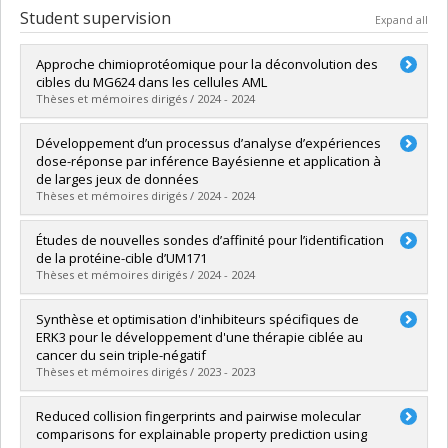
Student supervision
Expand all
Approche chimioprotéomique pour la déconvolution des
cibles du MG624 dans les cellules AML
Thèses et mémoires dirigés / 2024 - 2024
Graduate :
Perreault, Moïse
Développement d’un processus d’analyse d’expériences
Cycle :
Master's
dose-réponse par inférence Bayésienne et application à
Grade :
M. Sc.
de larges jeux de données
Lien vers le document dans Papyrus
Thèses et mémoires dirigés / 2024 - 2024
Graduate :
Labelle, Caroline
Études de nouvelles sondes d’affinité pour l’identification
Cycle :
Doctoral
de la protéine-cible d’UM171
Grade :
Ph. D.
Thèses et mémoires dirigés / 2024 - 2024
Lien vers le document dans Papyrus
Graduate :
Bisson, Alexanne
Synthèse et optimisation d'inhibiteurs spécifiques de
Cycle :
Master's
ERK3 pour le développement d'une thérapie ciblée au
Grade :
M. Sc.
cancer du sein triple-négatif
Lien vers le document dans Papyrus
Thèses et mémoires dirigés / 2023 - 2023
Graduate :
Flynn-Robitaille, Joël
Reduced collision fingerprints and pairwise molecular
Cycle :
Master's
comparisons for explainable property prediction using