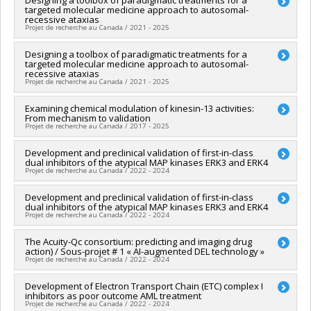
targeted molecular medicine approach to autosomal-
Co-researchers :
Anne Marinier
recessive ataxias
Funding sources:
IRSC/Instituts de recherche en santé du
Projet de recherche au Canada / 2021 - 2025
Canada
Grant programs:
PVXXXXXX-(PJT) Subvention Projet
Lead researcher :
Designing a toolbox of paradigmatic treatments for a
Bernard Brais
targeted molecular medicine approach to autosomal-
Co-researchers :
Anne Marinier
recessive ataxias
Projet de recherche au Canada / 2021 - 2025
Lead researcher :
Examining chemical modulation of kinesin-13 activities:
Bernard Brais
From mechanism to validation
Co-researchers :
Anne Marinier
Projet de recherche au Canada / 2017 - 2025
Funding sources:
IRSC/Instituts de recherche en santé du
Canada , FRQS/Fonds de recherche du Québec - Santé (FRSQ)
Lead researcher :
Development and preclinical validation of first-in-class
Anne Marinier
,
Benjamin Heibun Kwok
Grant programs:
PVXXXXXX-Subvention d'équipe , PVXXXXXX-
dual inhibitors of the atypical MAP kinases ERK3 and ERK4
Co-researchers :
Benjamin H Kwok
Partenariat IRSC - Recherche interventionnelle en santé des
Projet de recherche au Canada / 2022 - 2024
Funding sources:
IRSC/Instituts de recherche en santé du
populations
Canada
Lead researcher :
Development and preclinical validation of first-in-class
Sylvain Meloche
Grant programs:
PVXXXXXX-(PJT) Subvention Projet
dual inhibitors of the atypical MAP kinases ERK3 and ERK4
Co-researchers :
Anne Marinier
,
Matthew James Smith
Projet de recherche au Canada / 2022 - 2024
Funding sources:
IRSC/Instituts de recherche en santé du
Canada
Lead researcher :
The Acuity-Qc consortium: predicting and imaging drug
Sylvain Meloche
Grant programs:
PVXXXXXX-(PJT) Subvention Projet
action) / Sous-projet # 1 « AI-augmented DEL technology »
Co-researchers :
Anne Marinier
Projet de recherche au Canada / 2022 - 2024
Funding sources:
IRICoR
Grant programs:
Lead researcher :
Development of Electron Transport Chain (ETC) complex I
Philippe Sarret
inhibitors as poor outcome AML treatment
Co-researchers :
Anne Marinier
Projet de recherche au Canada / 2022 - 2024
Funding sources:
RejuvenRx inc.