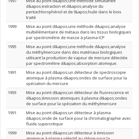
1997
Mise au point d&apos;une méthode simultanée
d&apos;extraction et d&apos;analyse du
pentachlorophénol et de l&apos;huile dans le bois
traité
1999
Mise au point d&apos;une méthode d&apos;analyse
multiélémentaire de métaux dans les tissus biologiques
par spectrométrie de masse à plasma ICP
1995
Mise au point d&apos;une méthode d&apos;analyse
du méthylmercure dans des matériaux biologiques
utilisant la production de vapeur de mercure détectée
par spectrométrie d&apos;absorption atomique.
1991
Mise au point d&apos;un détecteur de spectroscopie
atomique à plasma d&apos;ondes de surface pour la
spéciation du mercure
1993
Mise au point d&apos;un détecteur de fluorescence et
d&apos;émission atomiques à plasma d&apos;ondes
de surface pour la spéciation du méthylmercure
1991
Mise au point d&apos;un détecteur à plasma
d&apos;onde de surface pour la chromatographie avec
fluide supercritique
1999
Mise au point d&apos;un détecteur à émission
atomique à plasma sélectif au chlore pour la