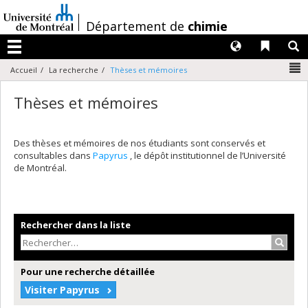
Passer
au
/
Département de
chimie
contenu
Langues
Liens 
R
Menu
N
Accueil
La recherche
Thèses et mémoires
Thèses et mémoires
Des thèses et mémoires de nos étudiants sont conservés et
consultables dans
Papyrus
, le dépôt institutionnel de l’Université
de Montréal.
Rechercher dans la liste
Recher
Pour une recherche détaillée
Visiter Papyrus