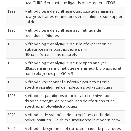
aza-GHRP-6 en tant que ligands du récepteur CD36
1999
Méthodologie de synthèse d&apos;acides aminés
azacycloalcanes énantiopurs en solution et sur support
solide
1996
Méthodologie de synthèse asymétrique de
peptidomimétiques
1998
Méthodologie analytique pour la récupération de
substances allélopathiques à partir
d&apos;échantillons naturels
1993
Méthodologie analytique pour l&apos;analyse
d&apos;amines aromatiques en milieux biologiques et
non biologiques par GC-MS
1996
Méthode variationnelle itérative pour calculer le
spectre vibrationnel de molécules polyatomiques
1996
Méthodes quantiques pour le calcul de niveaux
d&apos;énergie, de probabilités de réactions et de
spectres photo-électroniques
2020
Méthodes de synthèse de quinoléines et d’indoles
polysubstitués : «la chimie traditionnelle modernisée»
2001
Méthode de synthèse et caractérisation de polymères