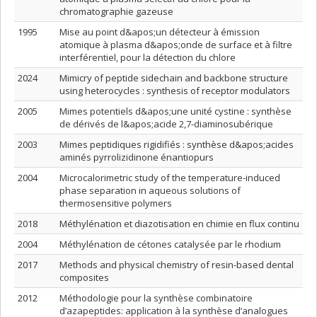
chromatographie gazeuse
1995
Mise au point d&apos;un détecteur à émission
atomique à plasma d&apos;onde de surface et à filtre
interférentiel, pour la détection du chlore
2024
Mimicry of peptide sidechain and backbone structure
using heterocycles : synthesis of receptor modulators
2005
Mimes potentiels d&apos;une unité cystine : synthèse
de dérivés de l&apos;acide 2,7-diaminosubérique
2003
Mimes peptidiques rigidifiés : synthèse d&apos;acides
aminés pyrrolizidinone énantiopurs
2004
Microcalorimetric study of the temperature-induced
phase separation in aqueous solutions of
thermosensitive polymers
2018
Méthylénation et diazotisation en chimie en flux continu
2004
Méthylénation de cétones catalysée par le rhodium
2017
Methods and physical chemistry of resin-based dental
composites
2012
Méthodologie pour la synthèse combinatoire
d’azapeptides: application à la synthèse d’analogues