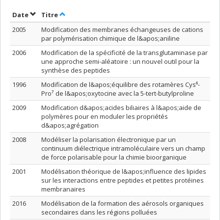
Trier par date en ordre décroissant
Trier par titre en ordre décroissant
Date
Titre
2005
Modification des membranes échangeuses de cations
par polymérisation chimique de l&apos;aniline
2006
Modification de la spécificité de la transglutaminase par
une approche semi-aléatoire : un nouvel outil pour la
synthèse des peptides
1996
Modification de l&apos;équilibre des rotamères Cys⁶-
Pro⁷ de l&apos;oxytocine avec la 5-tert-butylproline
2009
Modification d&apos;acides biliaires à l&apos;aide de
polymères pour en moduler les propriétés
d&apos;agrégation
2008
Modéliser la polarisation électronique par un
continuum diélectrique intramoléculaire vers un champ
de force polarisable pour la chimie bioorganique
2001
Modélisation théorique de l&apos;influence des lipides
sur les interactions entre peptides et petites protéines
membranaires
2016
Modélisation de la formation des aérosols organiques
secondaires dans les régions polluées