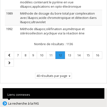
modèles contenant le pyrène en vue
d&apos;applications en opto-électronique
1989
Méthode de dosage du bore total par complexation
avec l&apos;acide chromotropique et détection dans
l&apos;ultraviolet
1992
Méthode d&apos;oléfination asymétrique et
stéréosélection acyclique via la réaction ène
Nombre de résultats :
1136
Page
Page
Page
Page
Page
Page
Page
.
Page
Page
Page
Page
7
8
9
10
11
12
13
14
15
16
précédente
Page
Page
courante.
suivante
40 résultats par page
Liens connexes
La recherche à la FAS