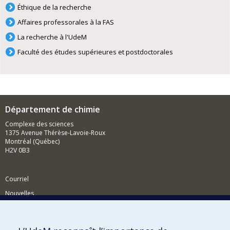
Éthique de la recherche
Affaires professorales à la FAS
La recherche à l'UdeM
Faculté des études supérieures et postdoctorales
Département de chimie
Complexe des sciences
1375 Avenue Thérèse-Lavoie-Roux
Montréal (Québec)
H2V 0B3
Courriel
Nouvelles
Activités
Comment soutenir le Département?