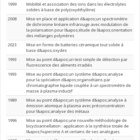
1999
Mobilité et association des ions dans les électrolytes
solides à base de poly(oxyéthylène)
2008
Mise en place et application d&apos;un spectromètre
de dichroïsme linéaire infrarouge avec modulation de
la polarisation pour l&apos;étude de l&apos;orientation
des mélanges polymères
2023
Mise en forme de batteries céramique tout solide à
base d&apos;oxydes
1993
Mise au point d&apos;un test simple de détection par
fluorescence des aliments irradiés
1993
Mise au point d&apos;un système d&apos;analyse
pour la spéciation d&apos;organoétains par
chromatographie liquide couplée à un spectromètre de
masse à plasma inductif
1989
Mise au point d&apos;un système d&apos;analyse à
émission atomique à plasma avec préconcentration
pour l&apos;analyse des métaux
1996
Mise au point d&apos;une nouvelle méthodologie de
bicycloannellation : application à la synthèse totale de
l&apos;huperzine A et certains de ses analogues