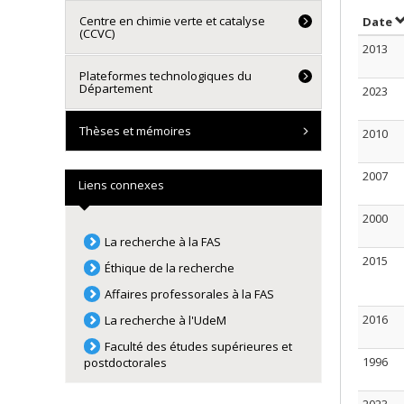
Centre en chimie verte et catalyse
T
Date
(CCVC)
2013
Plateformes technologiques du
Département
2023
Thèses et mémoires
2010
2007
Liens connexes
2000
La recherche à la FAS
2015
Éthique de la recherche
Affaires professorales à la FAS
2016
La recherche à l'UdeM
Faculté des études supérieures et
1996
postdoctorales