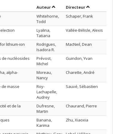
Trier par auteur en ordre décroissant
par contributeur en or
Auteur
Directeur
e
Whitehorne,
Schaper, Frank
Todd
election
Lyalina,
Vallée-Bélisle, Alexis
Tatiana
or lithium-ion
Rodrigues,
MacNeil, Dean
Isadora R.
s de nucléosides
Prévost,
Guindon, Yvan
Michel
ha, alpha-
Moreau,
Charette, André
Nancy
ie de masse
Roy-
Sauvé, Sébastien
Lachapelle,
Audrey
ité et de la
Dufresne,
Chaurand, Pierre
Martin
fiques
Banana,
Zhu, Xiaoxia
Karima