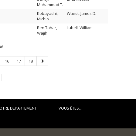
Mohammad T.
Kobayashi,
Wuest, James D.
Michio
Ben Tahar,
Lubell, William
Wajih
36
e
Page
Page
Page
Page
16
17
18
suivante
e.
OTRE DÉPARTEMENT
VOUS ÊTES...