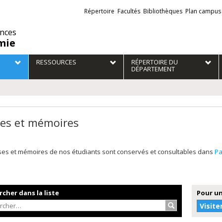
Liens
Répertoire
Facultés
Bibliothèques
Plan campus
externes
ences
mie
RESSOURCES
RÉPERTOIRE DU
DÉPARTEMENT
es et mémoires
ses et mémoires de nos étudiants sont conservés et consultables dans
P
cher dans la liste
Pour un
Rechercher…
Visite