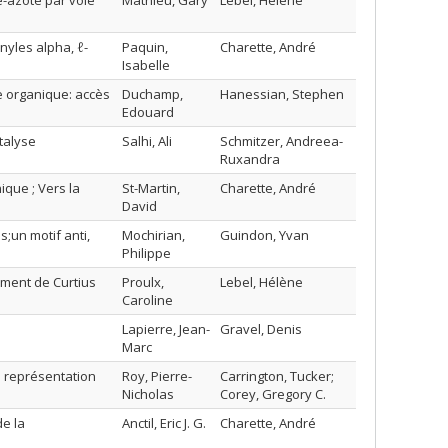
e-azote par voie
Mathieu, Gary
Lebel, Hélène
yles alpha, ℓ-
Paquin,
Charette, André
Isabelle
e organique: accès
Duchamp,
Hanessian, Stephen
Edouard
talyse
Salhi, Ali
Schmitzer, Andreea-
Ruxandra
ique ; Vers la
St-Martin,
Charette, André
David
;un motif anti,
Mochirian,
Guindon, Yvan
Philippe
ment de Curtius
Proulx,
Lebel, Hélène
Caroline
Lapierre, Jean-
Gravel, Denis
Marc
 représentation
Roy, Pierre-
Carrington, Tucker;
Nicholas
Corey, Gregory C.
de la
Anctil, Eric J. G.
Charette, André