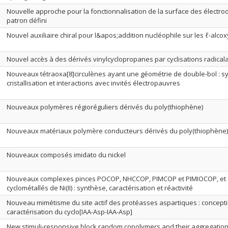
Nouvelle approche pour la fonctionnalisation de la surface des électro
patron défini
Nouvel auxiliaire chiral pour l&apos;addition nucléophile sur les ℓ-alco
Nouvel accès à des dérivés vinylcyclopropanes par cyclisations radical
Nouveaux tétraoxa[8]circulènes ayant une géométrie de double-bol : s
cristallisation et interactions avec invités électropauvres
Nouveaux polymères régioréguliers dérivés du poly(thiophène)
Nouveaux matériaux polymère conducteurs dérivés du poly(thiophène)
Nouveaux composés imidato du nickel
Nouveaux complexes pinces POCOP, NHCCOP, PIMCOP et PIMIOCOP, et
cyclométallés de Ni(II) : synthèse, caractérisation et réactivité
Nouveau mimétisme du site actif des protéasses aspartiques : concepti
caractérisation du cyclo[IAA-Asp-IAA-Asp]
New stimuli-responsive block random copolymers and their aggregatio