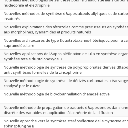
Nouvelles méthodologies de synthèse pour la création de liens carbon
nucléophile et électrophile
Nouvelles méthodes de synthèse d&apos;alcools allyliques et de carbon
insaturés
Nouvelles exploitations des tétrazoles comme précurseurs en synthès
aux morpholines, cyanamides et produits naturels
Nouvelles architectures de type &quot;rotaxanes-hôte&quot; pour la ca
supramoléculaire
Nouvelles applications de l&apos;oléfination de Julia en synthèse organ
synthèse totale du stolonoxyde D
Nouvelle méthodologie de synthèse de polypropionates dérivés d&apos
anti : synthèses formelles de la zincophorine
Nouvelle méthodologie de synthèse de dérivés carbamates : réarrange
catalysé par le cuivre
Nouvelle méthodologie de bicycloannellation chémosélective
Nouvelle méthode de propagation de paquets d&apos;ondes dans une
discrète des variables et application à la théorie de la diffusion
Nouvelle approche vers la synthèse stéréosélective de la myriocine et 
sphingofungine B