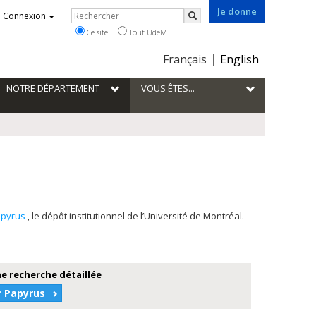
Je donne
Rechercher
Connexion
Rechercher
Ce site
Tout UdeM
Choix
Français
English
de
la
NOTRE DÉPARTEMENT
VOUS ÊTES...
langue
apyrus
, le dépôt institutionnel de l’Université de Montréal.
e recherche détaillée
r Papyrus