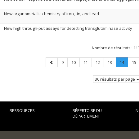
New organometallic chemistry of iron, tin, and lead
New high through-put assays for detecting transglutaminase activity
Nombre de résultats :
11
Page
Page
Page
Page
Page
Page
Page
.
Pag
9
10
11
12
13
14
15
précédente
Page
courant
30 résultats par page
RESSOURCES
RÉPERTOIRE DU
N
DÉPARTEMENT