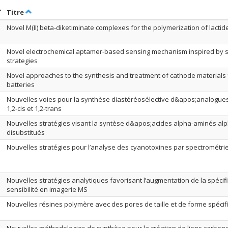
rier par date en ordre décroissant
Trier par titre en ordre décroissant
Titre
Novel M(II) beta-diketiminate complexes for the polymerization of lactid
Novel electrochemical aptamer-based sensing mechanism inspired by s
strategies
Novel approaches to the synthesis and treatment of cathode materials f
batteries
Nouvelles voies pour la synthèse diastéréosélective d&apos;analogue
1,2-cis et 1,2-trans
Nouvelles stratégies visant la syntèse d&apos;acides alpha-aminés alp
disubstitués
Nouvelles stratégies pour l’analyse des cyanotoxines par spectrométr
Nouvelles stratégies analytiques favorisant l’augmentation de la spécific
sensibilité en imagerie MS
Nouvelles résines polymère avec des pores de taille et de forme spéci