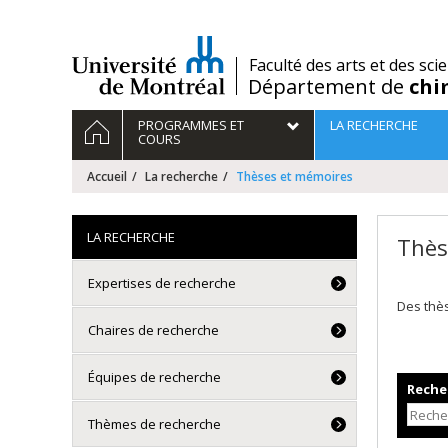
Passer
au
contenu
/
Faculté des arts et des sci
Département de
chi
Navigation
ACCUEIL
PROGRAMMES ET
LA RECHERCHE
principale
COURS
Accueil
La recherche
Thèses et mémoires
LA RECHERCHE
Thès
Expertises de recherche
Des thè
Chaires de recherche
Équipes de recherche
Recher
Thèmes de recherche