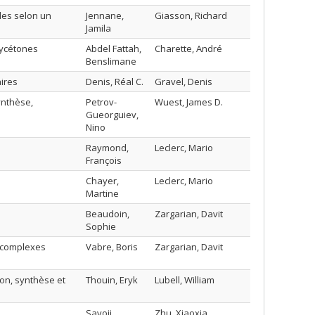
des selon un
Jennane,
Giasson, Richard
Jamila
xycétones
Abdel Fattah,
Charette, André
Benslimane
aires
Denis, Réal C.
Gravel, Denis
ynthèse,
Petrov-
Wuest, James D.
Gueorguiev,
Nino
Raymond,
Leclerc, Mario
François
Chayer,
Leclerc, Mario
Martine
Beaudoin,
Zargarian, Davit
Sophie
 complexes
Vabre, Boris
Zargarian, Davit
on, synthèse et
Thouin, Eryk
Lubell, William
n
Savoji,
Zhu, Xiaoxia