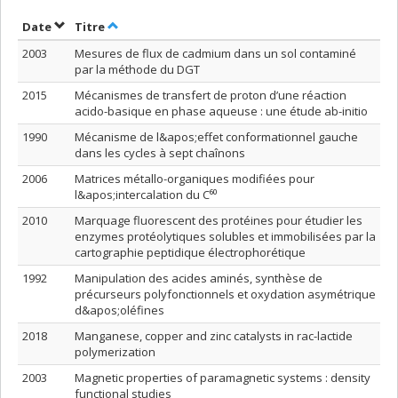
Trier par date en ordre décroissant
Trier par titre en ordre décroissant
Date
Titre
2003
Mesures de flux de cadmium dans un sol contaminé
par la méthode du DGT
2015
Mécanismes de transfert de proton d’une réaction
acido-basique en phase aqueuse : une étude ab-initio
1990
Mécanisme de l&apos;effet conformationnel gauche
dans les cycles à sept chaînons
2006
Matrices métallo-organiques modifiées pour
l&apos;intercalation du C⁶⁰
2010
Marquage fluorescent des protéines pour étudier les
enzymes protéolytiques solubles et immobilisées par la
cartographie peptidique électrophorétique
1992
Manipulation des acides aminés, synthèse de
précurseurs polyfonctionnels et oxydation asymétrique
d&apos;oléfines
2018
Manganese, copper and zinc catalysts in rac-lactide
polymerization
2003
Magnetic properties of paramagnetic systems : density
functional studies