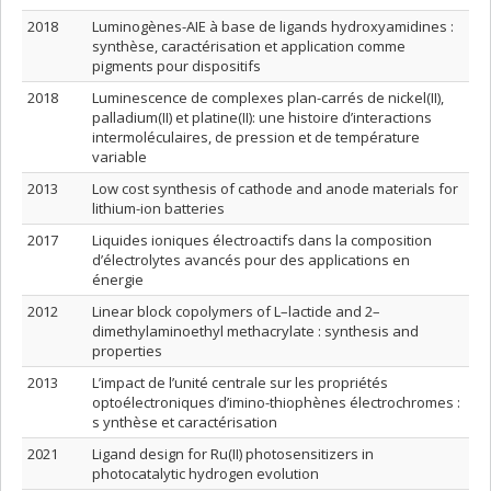
2018
Luminogènes-AIE à base de ligands hydroxyamidines :
synthèse, caractérisation et application comme
pigments pour dispositifs
2018
Luminescence de complexes plan-carrés de nickel(II),
palladium(II) et platine(II): une histoire d’interactions
intermoléculaires, de pression et de température
variable
2013
Low cost synthesis of cathode and anode materials for
lithium-ion batteries
2017
Liquides ioniques électroactifs dans la composition
d’électrolytes avancés pour des applications en
énergie
2012
Linear block copolymers of L–lactide and 2–
dimethylaminoethyl methacrylate : synthesis and
properties
2013
L’impact de l’unité centrale sur les propriétés
optoélectroniques d’imino-thiophènes électrochromes :
s ynthèse et caractérisation
2021
Ligand design for Ru(II) photosensitizers in
photocatalytic hydrogen evolution