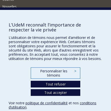
Nouvelles
Activités
Comment soutenir le Département?
L’UdeM reconnaît l’importance de
respecter la vie privée
BESOIN D'AIDE?
L’utilisation de témoins nous permet d’améliorer et de
Plan du site
personnaliser votre expérience Web. Certains témoins
Signaler une erreur
sont obligatoires pour assurer le fonctionnement et la
sécurité du site Web, alors que d’autres enregistrent vos
Accessibilité
préférences. En acceptant tout, vous consentez à notre
utilisation de témoins pour mieux répondre à vos besoins.
FACULTÉ DES ARTS ET DES SCIENCES
Nos départements et écoles
Personnaliser les
>
témoins
Nos centres d'études
Tout refuser
Nos programmes et cours
Tout accepter
Confidentialité
Voir notre
politique de confidentialité
et nos
conditions
Conditions d’utilisation
d’utilisation
.