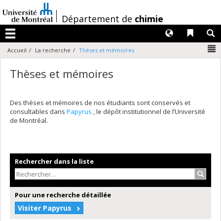
Passer
au
/
Département de
chimie
contenu
Langues
Liens 
R
Menu
N
Accueil
La recherche
Thèses et mémoires
Thèses et mémoires
Des thèses et mémoires de nos étudiants sont conservés et
consultables dans
Papyrus
, le dépôt institutionnel de l’Université
de Montréal.
Rechercher dans la liste
Recher
Pour une recherche détaillée
Visiter Papyrus