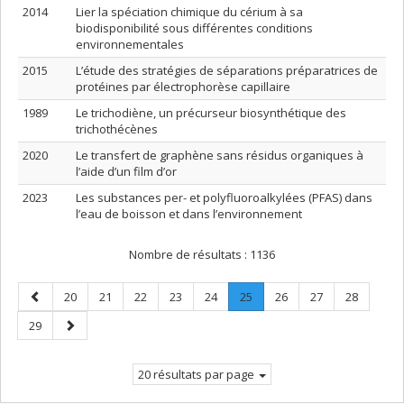
2014
Lier la spéciation chimique du cérium à sa
biodisponibilité sous différentes conditions
environnementales
2015
L’étude des stratégies de séparations préparatrices de
protéines par électrophorèse capillaire
1989
Le trichodiène, un précurseur biosynthétique des
trichothécènes
2020
Le transfert de graphène sans résidus organiques à
l’aide d’un film d’or
2023
Les substances per- et polyfluoroalkylées (PFAS) dans
l’eau de boisson et dans l’environnement
Nombre de résultats :
1136
Page
Page
Page
Page
Page
Page
Page
.
Page
Page
Page
20
21
22
23
24
25
26
27
28
précédente
Page
Page
Page
29
courante.
suivante
20 résultats par page