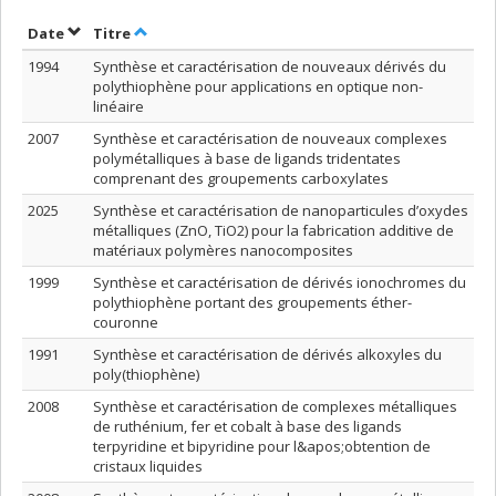
Trier par date en ordre décroissant
Trier par titre en ordre décroissant
Date
Titre
1994
Synthèse et caractérisation de nouveaux dérivés du
polythiophène pour applications en optique non-
linéaire
2007
Synthèse et caractérisation de nouveaux complexes
polymétalliques à base de ligands tridentates
comprenant des groupements carboxylates
2025
Synthèse et caractérisation de nanoparticules d’oxydes
métalliques (ZnO, TiO2) pour la fabrication additive de
matériaux polymères nanocomposites
1999
Synthèse et caractérisation de dérivés ionochromes du
polythiophène portant des groupements éther-
couronne
1991
Synthèse et caractérisation de dérivés alkoxyles du
poly(thiophène)
2008
Synthèse et caractérisation de complexes métalliques
de ruthénium, fer et cobalt à base des ligands
terpyridine et bipyridine pour l&apos;obtention de
cristaux liquides