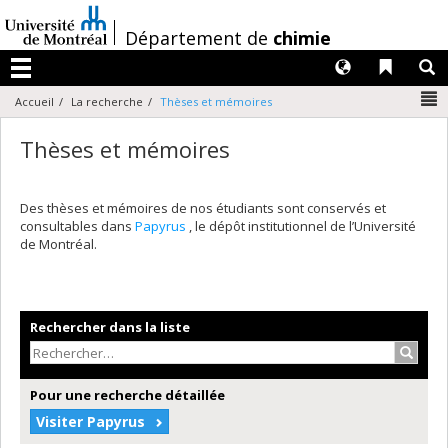
Passer
au
/
Département de
chimie
contenu
Langues
Liens 
R
Menu
N
Accueil
La recherche
Thèses et mémoires
Thèses et mémoires
Des thèses et mémoires de nos étudiants sont conservés et
consultables dans
Papyrus
, le dépôt institutionnel de l’Université
de Montréal.
Rechercher dans la liste
Recher
Pour une recherche détaillée
Visiter Papyrus