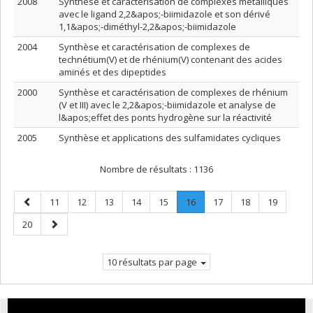
2008
Synthèse et caractérisation de complexes métalliques
avec le ligand 2,2&apos;-biimidazole et son dérivé
1,1&apos;-diméthyl-2,2&apos;-biimidazole
2004
Synthèse et caractérisation de complexes de
technétium(V) et de rhénium(V) contenant des acides
aminés et des dipeptides
2000
Synthèse et caractérisation de complexes de rhénium
(V et III) avec le 2,2&apos;-biimidazole et analyse de
l&apos;effet des ponts hydrogène sur la réactivité
2005
Synthèse et applications des sulfamidates cycliques
Nombre de résultats :
1136
Page
Page
Page
Page
Page
Page
Page
.
Page
Page
Page
11
12
13
14
15
16
17
18
19
précédente
Page
Page
Page
20
courante.
suivante
10 résultats par page