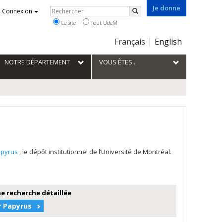
Je donne
Rechercher
Connexion
Rechercher
Ce site
Tout UdeM
Choix
Français
English
de
la
NOTRE DÉPARTEMENT
VOUS ÊTES...
langue
apyrus
, le dépôt institutionnel de l’Université de Montréal.
e recherche détaillée
r Papyrus