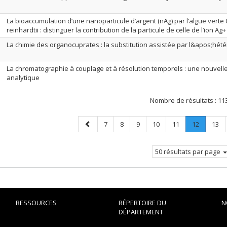
La bioaccumulation d’une nanoparticule d’argent (nAg) par l’algue ver
reinhardtii : distinguer la contribution de la particule de celle de l’ion Ag+
La chimie des organocuprates : la substitution assistée par l&apos;hé
La chromatographie à couplage et à résolution temporels : une nouvell
analytique
Nombre de résultats :
11
Page
Page
Page
Page
Page
Page
Page
.
Page
7
8
9
10
11
12
13
précédente
Page
courante
50 résultats par page
RESSOURCES
RÉPERTOIRE DU
N
DÉPARTEMENT