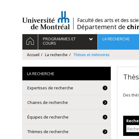
Passer
au
contenu
/
Faculté des arts et des sci
Département de
chi
Navigation
ACCUEIL
PROGRAMMES ET
LA RECHERCHE
principale
COURS
Accueil
La recherche
Thèses et mémoires
LA RECHERCHE
Thès
Expertises de recherche
Des thè
Chaires de recherche
Équipes de recherche
Recher
Thèmes de recherche