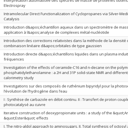
Interprétation automatisée des spectres de masse de protéines obtenu
Electrospray
Intramolecular Direct Functionalization of Cyclopropanes via Silver-Med
Catalysis
Introduction d&apos;échantillon aqueux dans un spectromètre de masse 
application à l&apos;analyse de complexes métal-nucléotide
Introduction des corrections relativistes dans la méthode de la densité 
combinaison linéaire d&apos;orbitales de type gaussien
Introduction directe d&apos;échantillons liquides dans un plasma induit
fréquences
Investigation of the effects of ceramide-C16 and n-decane on the poly
phosphatidylethanolamine : a 2H and 31P solid-state NMR and different
calorimetry study
Investigations sur des composés de ruthénium bipyridyl pour la photose
l’évolution de l’hydrogène dans l’eau
I : Synthèse de carbazole en débit continu. II : Transfert de proton couplé
photocatalysé au cuivre
Iterative construction of deoxypropionate units : a study of the &quot;
&quot;Ester&quot; effects
I. The nitro-aldol approach to aminosugars. II. Total synthesis of octosyl 