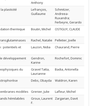
Anthony
a plasticité
Lefrançois,
Schmitzer,
Guillaume
Andreea-
Ruxandra;
Ferbeyre, Gerardo
radation thermique
Boutin, Michel
OSTIGUY, CLAUDE
g transglutaminases
Rachel, Natalie
Pelletier, Joelle
: potentiels et
Lauzon, Nidia
Chaurand, Pierre
 le développement
Gendron,
Rochefort, Dominic
Karine
 biophysiques du
Gravel Tatta,
Badia, Antonella
Laurianne
lectrophorèse
Debs, Obayda
Waldron, Karen
s membranes modèles
Grenier, Julie
Lafleur, Michel
gands hémilabiles
Groux, Laurent
Zargarian, Davit
F.