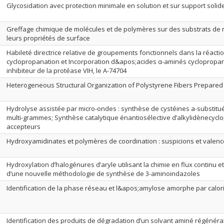
Glycosidation avec protection minimale en solution et sur support solid
Greffage chimique de molécules et de polymères sur des substrats de 
leurs propriétés de surface
Habileté directrice relative de groupements fonctionnels dans la réacti
cyclopropanation et Incorporation d&apos;acides α-aminés cyclopropa
inhibiteur de la protéase VIH, le A-74704
Heterogeneous Structural Organization of Polystyrene Fibers Prepared 
Hydrolyse assistée par micro-ondes : synthèse de cystéines a-substitu
multi-grammes; Synthèse catalytique énantiosélective d’alkylidènecyclo
accepteurs
Hydroxyamidinates et polymères de coordination : suspicions et valenc
Hydroxylation d’halogénures d’aryle utilisant la chimie en flux continu
d’une nouvelle méthodologie de synthèse de 3-aminoindazoles
Identification de la phase réseau et l&apos;amylose amorphe par calor
Identification des produits de dégradation d’un solvant aminé régénéra