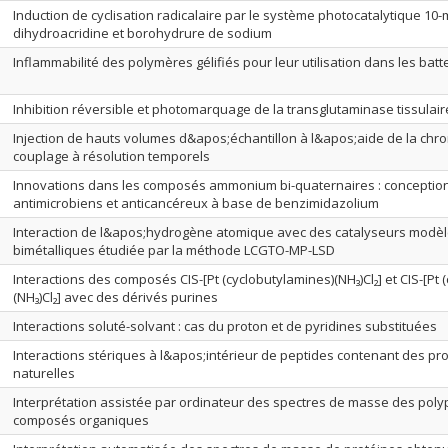
Induction de cyclisation radicalaire par le système photocatalytique 10-m
dihydroacridine et borohydrure de sodium
Inflammabilité des polymères gélifiés pour leur utilisation dans les batt
Inhibition réversible et photomarquage de la transglutaminase tissulair
Injection de hauts volumes d&apos;échantillon à l&apos;aide de la ch
couplage à résolution temporels
Innovations dans les composés ammonium bi-quaternaires : conception
antimicrobiens et anticancéreux à base de benzimidazolium
Interaction de l&apos;hydrogène atomique avec des catalyseurs modèl
bimétalliques étudiée par la méthode LCGTO-MP-LSD
Interactions des composés CIS-[Pt (cyclobutylamines)(NH₃)Cl₂] et CIS-[Pt
(NH₃)Cl₂] avec des dérivés purines
Interactions soluté-solvant : cas du proton et de pyridines substituées
Interactions stériques à l&apos;intérieur de peptides contenant des pro
naturelles
Interprétation assistée par ordinateur des spectres de masse des poly
composés organiques