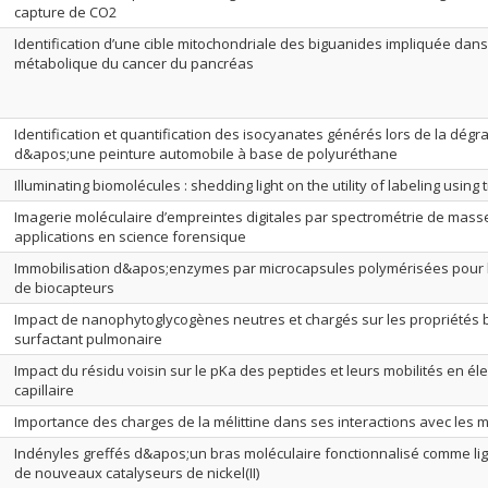
capture de CO2
Identification d’une cible mitochondriale des biguanides impliquée dans l
métabolique du cancer du pancréas
Identification et quantification des isocyanates générés lors de la dég
d&apos;une peinture automobile à base de polyuréthane
Illuminating biomolécules : shedding light on the utility of labeling usin
Imagerie moléculaire d’empreintes digitales par spectrométrie de masse 
applications en science forensique
Immobilisation d&apos;enzymes par microcapsules polymérisées pour
de biocapteurs
Impact de nanophytoglycogènes neutres et chargés sur les propriétés
surfactant pulmonaire
Impact du résidu voisin sur le pKa des peptides et leurs mobilités en é
capillaire
Importance des charges de la mélittine dans ses interactions avec le
Indényles greffés d&apos;un bras moléculaire fonctionnalisé comme li
de nouveaux catalyseurs de nickel(II)