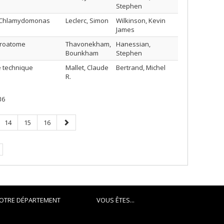
Stephen
te Chlamydomonas
Leclerc, Simon
Wilkinson, Kevin
James
téroatome
Thavonekham,
Hanessian,
Bounkham
Stephen
e technique
Mallet, Claude
Bertrand, Michel
R.
36
Page
Page
Page
Page
14
15
16
suivante
.
OTRE DÉPARTEMENT
VOUS ÊTES...