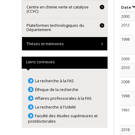
Centre en chimie verte et catalyse
T
Date
(CCVC)
2000
2012
Plateformes technologiques du
Département
1998
Thèses et mémoires
2009
Liens connexes
2010
La recherche à la FAS
2008
Éthique de la recherche
1998
Affaires professorales à la FAS
La recherche à l'UdeM
1991
Faculté des études supérieures et
postdoctorales
2018