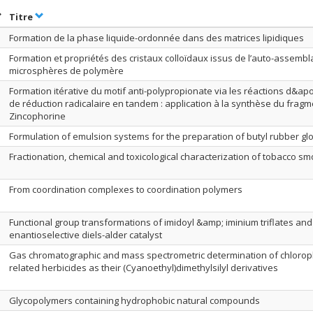
rier par date en ordre croissant
Trier par titre en ordre croissant
Titre
Formation de la phase liquide-ordonnée dans des matrices lipidiques
Formation et propriétés des cristaux colloïdaux issus de l’auto-assemb
microsphères de polymère
Formation itérative du motif anti-polypropionate via les réactions d&apo
de réduction radicalaire en tandem : application à la synthèse du fragm
Zincophorine
Formulation of emulsion systems for the preparation of butyl rubber gl
Fractionation, chemical and toxicological characterization of tobacco 
From coordination complexes to coordination polymers
Functional group transformations of imidoyl &amp; iminium triflates an
enantioselective diels-alder catalyst
Gas chromatographic and mass spectrometric determination of chloro
related herbicides as their (Cyanoethyl)dimethylsilyl derivatives
Glycopolymers containing hydrophobic natural compounds