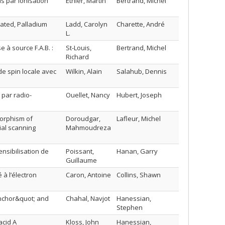
s par ionisation
Ethier, Martin
Bertrand, Michel
iated, Palladium
Ladd, Carolyn
Charette, André
L.
à source F.A.B. :
St-Louis,
Bertrand, Michel
Richard
de spin locale avec
Wilkin, Alain
Salahub, Dennis
 par radio-
Ouellet, Nancy
Hubert, Joseph
morphism of
Doroudgar,
Lafleur, Michel
ial scanning
Mahmoudreza
nsibilisation de
Poissant,
Hanan, Garry
Guillaume
 à l’électron
Caron, Antoine
Collins, Shawn
Anchor&quot; and
Chahal, Navjot
Hanessian,
Stephen
acid A
Kloss, John
Hanessian,