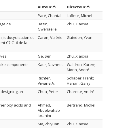
Trier par auteur en ordre croissant
par contributeur en o
Auteur
Directeur
Paré, Chantal
Lafleur, Michel
lage de
Bazin,
Zhu, Xiaoxia
Gwénaëlle
s;iodocyclisation et
Caron, Valérie
Guindon, Yvan
ent C7-C16 de la
oves
Ge, Sen
Zhu, Xiaoxia
smoke components
Kaur, Navneet
Waldron, Karen;
Morin, André
Richter,
Schaper, Frank;
Viviane A.
Hanan, Garry
d designing an
Chua, Peter
Charette, André
phenoxy acids and
Ahmed,
Bertrand, Michel
Abdelwahab
Ibrahim
Ma, Zhiyuan
Zhu, Xiaoxia