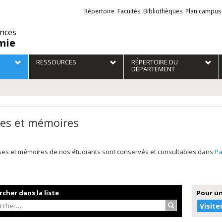
Liens
Répertoire
Facultés
Bibliothèques
Plan campus
externes
ences
mie
RESSOURCES
RÉPERTOIRE DU
DÉPARTEMENT
es et mémoires
ses et mémoires de nos étudiants sont conservés et consultables dans
P
cher dans la liste
Pour un
Rechercher…
Visite