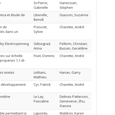
e
St-Pierre,
Hanessian,
Gabrielle
Stephen
mica et étude de
Liberelle,
Giasson, Suzanne
Benoît
on de
Prescott,
Charette, André
nés dans un
Sylvie
by Electrospinning
Gittsegrad,
Pellerin, Christian;
Anna
Bazuin, Geraldine
ées sur échelle
Fiset, Dominic
Charette, André
propanes 1,1-di-
es mixtes
Leblanc,
Hanan, Garry
Mathieu
 et développement
Cyr, Patrick
Charette, André
imétrie
Le Lay,
Delmas-Patterson,
Pascaline
Genevieve; Zhu,
Xiaoxia
ble permettant la
Lapointe,
Waldron, Karen