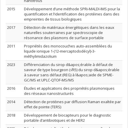
nanotrous
2015
Développement d’une méthode SPRi-MALDI-IMS pour la
quantification et l’identification des protéines dans des
empreintes de tissus biologiques
2017
Détection de matériaux énergétiques dans les eaux
naturelles souterraines par spectroscopie de
résonance des plasmons de surface portable
2011
Propriétés des monocouches auto-assemblées du
liquide ionique 1-(12-mercaptododécyl)-3-
méthylimidazolium
2023
Différenciation du sirop d&apos;érable à défaut de
saveur de type bourgeon (√R5) du sirop d&apos;érable
à saveur sans défaut (REG) à l&apos;aide de SPME-
GC/MS et UPLC-QTOF-MS/MS
2016
Études et applications des propriétés plasmoniques
des réseaux nanostructurés
2014
Détection de protéines par diffusion Raman exaltée par
effet de pointe (TERS)
2018
Développement de biocapteurs pour le diagnostic
portable d’antibiotiques et de HER2