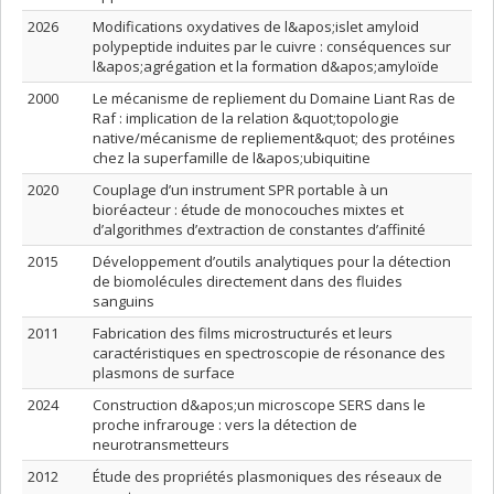
2026
Modifications oxydatives de l&apos;islet amyloid
polypeptide induites par le cuivre : conséquences sur
l&apos;agrégation et la formation d&apos;amyloïde
2000
Le mécanisme de repliement du Domaine Liant Ras de
Raf : implication de la relation &quot;topologie
native/mécanisme de repliement&quot; des protéines
chez la superfamille de l&apos;ubiquitine
2020
Couplage d’un instrument SPR portable à un
bioréacteur : étude de monocouches mixtes et
d’algorithmes d’extraction de constantes d’affinité
2015
Développement d’outils analytiques pour la détection
de biomolécules directement dans des fluides
sanguins
2011
Fabrication des films microstructurés et leurs
caractéristiques en spectroscopie de résonance des
plasmons de surface
2024
Construction d&apos;un microscope SERS dans le
proche infrarouge : vers la détection de
neurotransmetteurs
2012
Étude des propriétés plasmoniques des réseaux de