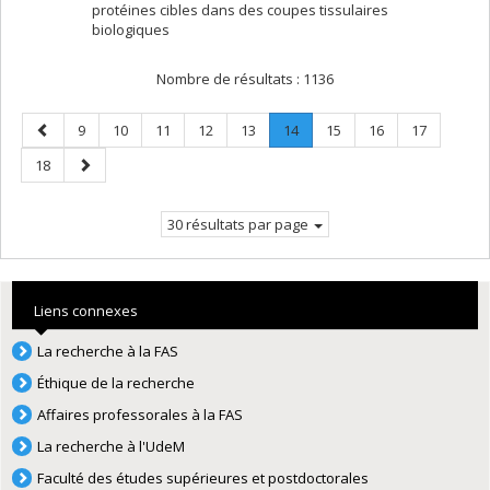
protéines cibles dans des coupes tissulaires
biologiques
Nombre de résultats :
1136
Page
Page
Page
Page
Page
Page
Page
.
Page
Page
Page
9
10
11
12
13
14
15
16
17
précédente
Page
Page
Page
18
courante.
suivante
30 résultats par page
Liens connexes
La recherche à la FAS
Éthique de la recherche
Affaires professorales à la FAS
La recherche à l'UdeM
Faculté des études supérieures et postdoctorales