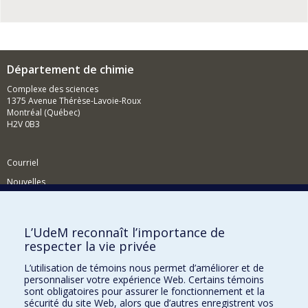
Département de chimie
Complexe des sciences
1375 Avenue Thérèse-Lavoie-Roux
Montréal (Québec)
H2V 0B3
Courriel
Nouvelles
Activités
Comment soutenir le Département?
L’UdeM reconnaît l’importance de
respecter la vie privée
BESOIN D'AIDE?
L’utilisation de témoins nous permet d’améliorer et de
Plan du site
personnaliser votre expérience Web. Certains témoins
Signaler une erreur
sont obligatoires pour assurer le fonctionnement et la
sécurité du site Web, alors que d’autres enregistrent vos
Accessibilité