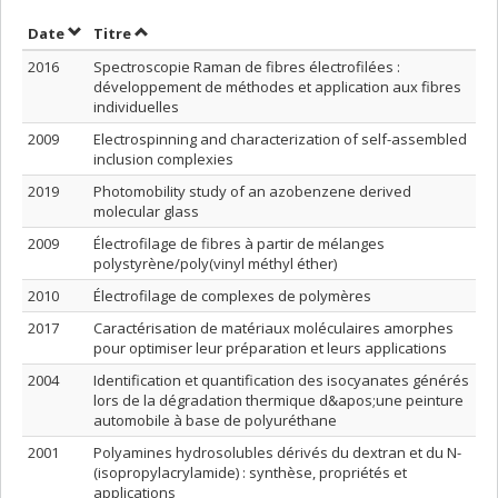
Trier par date en ordre décroissant
Trier par titre en ordre décroissant
Date
Titre
2016
Spectroscopie Raman de fibres électrofilées :
développement de méthodes et application aux fibres
individuelles
2009
Electrospinning and characterization of self-assembled
inclusion complexies
2019
Photomobility study of an azobenzene derived
molecular glass
2009
Électrofilage de fibres à partir de mélanges
polystyrène/poly(vinyl méthyl éther)
2010
Électrofilage de complexes de polymères
2017
Caractérisation de matériaux moléculaires amorphes
pour optimiser leur préparation et leurs applications
2004
Identification et quantification des isocyanates générés
lors de la dégradation thermique d&apos;une peinture
automobile à base de polyuréthane
2001
Polyamines hydrosolubles dérivés du dextran et du N-
(isopropylacrylamide) : synthèse, propriétés et
applications