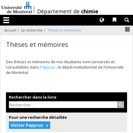
Passer
au
/
Département de
chimie
contenu
Langues
Liens 
R
Menu
N
Accueil
La recherche
Thèses et mémoires
Thèses et mémoires
Des thèses et mémoires de nos étudiants sont conservés et
consultables dans
Papyrus
, le dépôt institutionnel de l’Université
de Montréal.
Rechercher dans la liste
Recher
Pour une recherche détaillée
Visiter Papyrus