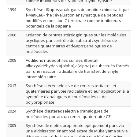
comme inhibiteurs de l&apos;α-chymotrypsine
1994
Synthèse d&apos;analogues du peptide chimiotactique
f-Met-Leu-Phe : évaluation enzymatique de peptides
modifiés en position C-terminale comme inhibiteurs
potentiels de la papaïne
2008
Création de centres stéréogéniques sur les molécules
acycliques par contrôle du substrat : synthèse de
centres quaternaires et d&apos;analogues de
nucléosides
2008
Additions nucléophiles sur des B[beta]-
alkoxyaldéhydes a[alpha],a[alpha]-disubstitués formés
par une réaction radicalaire de transfert de vinyle
intramoléculaire
2017
Synthèse stéréosélective de centres tertiaires et
quaternaires par voie radicalaire et leur application à la
synthèse d’analogues de nucléosides et de
polypropionate
2024
Synthèse diastéréosélective d’analogues de
nucléosides portant un centre quaternaire C3’
2005
Synthèse de motifs propionate optiquement purs via
une aldolisation énantiosélective de Mukaiyama suivie
d&apos;une réduction radicalaire diastéréosélective