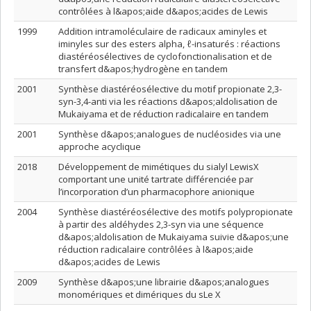
contrôlées à l&apos;aide d&apos;acides de Lewis
1999
Addition intramoléculaire de radicaux aminyles et
iminyles sur des esters alpha, ℓ-insaturés : réactions
diastéréosélectives de cyclofonctionalisation et de
transfert d&apos;hydrogène en tandem
2001
Synthèse diastéréosélective du motif propionate 2,3-
syn-3,4-anti via les réactions d&apos;aldolisation de
Mukaiyama et de réduction radicalaire en tandem
2001
Synthèse d&apos;analogues de nucléosides via une
approche acyclique
2018
Développement de mimétiques du sialyl LewisX
comportant une unité tartrate différenciée par
l’incorporation d’un pharmacophore anionique
2004
Synthèse diastéréosélective des motifs polypropionate
à partir des aldéhydes 2,3-syn via une séquence
d&apos;aldolisation de Mukaiyama suivie d&apos;une
réduction radicalaire contrôlées à l&apos;aide
d&apos;acides de Lewis
2009
Synthèse d&apos;une librairie d&apos;analogues
monomériques et dimériques du sLe X