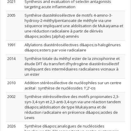
2021
Synthesis and evaluation of selectin antagonists
targeting acute inflammation
2005
Synthèse diastétéosélective de motifs 4-amino-3-
hydroxy-2-méthylpentanoate de méthyle via une
séquence impliquant une aldolisation de Mukaiyama et
une réduction radicalaire à partir de dérivés
d&apos;acides [alpha]-aminés
1991
Allylations diastéréosélectives d&apos;α-halogénures
d&apos;esters par voie radicalaire
2014
Synthèse totale du méthyl ester de la zincophorine et
étude DFT du transfert d’hydrogène diastéréosélectif
impliquant des intermédiaires radicalaires vicinaux à
un ester
2010
Addition stéréosélective de nucléophiles sur un centre
acétal : synthèse de nucléosides 1’,2’-cis
2002
Synthèse stéréosélective des motifs propionates 2,3-
syn-3,4-syn et 2,3-anti-3,4-syn via une réaction tandem
d&apos;aldolisation de type Mukaiyama et de
réduction radicalaire en présence d&apos;acides de
Lewis
2026
Synthèse d&apos;analogues de nucléosides