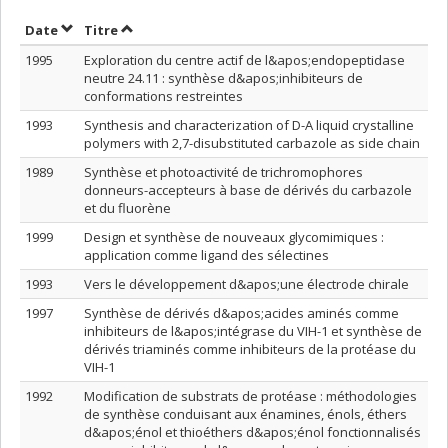
Trier par date en ordre croissant
Trier par titre en ordre croissant
Date
Titre
1995
Exploration du centre actif de l&apos;endopeptidase
neutre 24.11 : synthèse d&apos;inhibiteurs de
conformations restreintes
1993
Synthesis and characterization of D-A liquid crystalline
polymers with 2,7-disubstituted carbazole as side chain
1989
Synthèse et photoactivité de trichromophores
donneurs-accepteurs à base de dérivés du carbazole
et du fluorène
1999
Design et synthèse de nouveaux glycomimiques :
application comme ligand des sélectines
1993
Vers le développement d&apos;une électrode chirale
1997
Synthèse de dérivés d&apos;acides aminés comme
inhibiteurs de l&apos;intégrase du VIH-1 et synthèse de
dérivés triaminés comme inhibiteurs de la protéase du
VIH-1
1992
Modification de substrats de protéase : méthodologies
de synthèse conduisant aux énamines, énols, éthers
d&apos;énol et thioéthers d&apos;énol fonctionnalisés