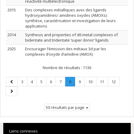
réactivité multiélectronique
2015
Des complexes métalliques avec des ligands
hydroxyamidines/ amidines oxydes (AMOXs) :
synthèse, caractérisation et investigation de leurs
applications
2014
Synthesis and properties of d6 metal complexes of
bidentate and tridentate ‘super donor’ ligands
2025
Encourager l’émission des métaux 3d par les
complexes d’oxyde d’amidine (AMOX)
Nombre de résultats :
1136
Page
Page
Page
Page
Page
Page
Page
.
Page
Page
Page
Page
3
4
5
6
7
8
9
10
11
12
précédente
Page
Page
courante.
suivante
50 résultats par page
Liens connexes