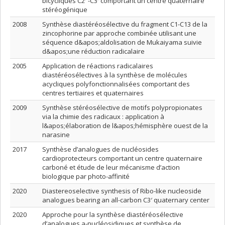
bicycliques C2′ -C3′ comportant un centre quaternaire
stéréogénique
2008
Synthèse diastéréosélective du fragment C1-C13 de la
zincophorine par approche combinée utilisant une
séquence d&apos;aldolisation de Mukaiyama suivie
d&apos;une réduction radicalaire
2005
Application de réactions radicalaires
diastéréosélectives à la synthèse de molécules
acycliques polyfonctionnalisées comportant des
centres tertiaires et quaternaires
2009
Synthèse stéréosélective de motifs polypropionates
via la chimie des radicaux : application à
l&apos;élaboration de l&apos;hémisphère ouest de la
narasine
2017
Synthèse d’analogues de nucléosides
cardioprotecteurs comportant un centre quaternaire
carboné et étude de leur mécanisme d’action
biologique par photo-affinité
2020
Diastereoselective synthesis of Ribo-like nucleoside
analogues bearing an all-carbon C3′ quaternary center
2020
Approche pour la synthèse diastéréosélective
d’analogues a-nucléosidiques et synthèse de