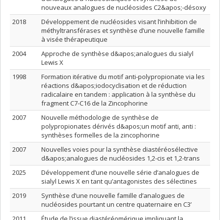
nouveaux analogues de nucléosides C2&apos;-désoxy
2018
Développement de nucléosides visant l’inhibition de
méthyltransférases et synthèse d’une nouvelle famille
à visée thérapeutique
2004
Approche de synthèse d&apos;analogues du sialyl
Lewis X
1998
Formation itérative du motif anti-polypropionate via les
réactions d&apos;iodocyclisation et de réduction
radicalaire en tandem : application à la synthèse du
fragment C7-C16 de la Zincophorine
2007
Nouvelle méthodologie de synthèse de
polypropionates dérivés d&apos;un motif anti, anti :
synthèses formelles de la zincophorine
2007
Nouvelles voies pour la synthèse diastéréosélective
d&apos;analogues de nucléosides 1,2-cis et 1,2-trans
2025
Développement d’une nouvelle série d’analogues de
sialyl Lewis X en tant qu’antagonistes des sélectines
2019
Synthèse d’une nouvelle famille d’analogues de
nucléosides pourtant un centre quaternaire en C3’
2011
Étude de l’issue diastéréomérique impliquant la