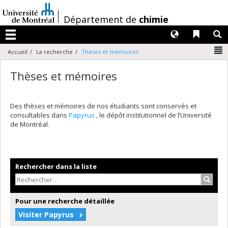
Passer
au
/
Département de
chimie
contenu
Langues
Liens 
R
Menu
N
Accueil
La recherche
Thèses et mémoires
Thèses et mémoires
Des thèses et mémoires de nos étudiants sont conservés et
consultables dans
Papyrus
, le dépôt institutionnel de l’Université
de Montréal.
Rechercher dans la liste
Recher
Pour une recherche détaillée
Visiter Papyrus