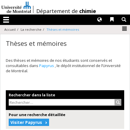
Passer
au
/
Département de
chimie
contenu
Langues
Liens 
R
Menu
N
Accueil
La recherche
Thèses et mémoires
Thèses et mémoires
Des thèses et mémoires de nos étudiants sont conservés et
consultables dans
Papyrus
, le dépôt institutionnel de l’Université
de Montréal.
Rechercher dans la liste
Recher
Pour une recherche détaillée
Visiter Papyrus