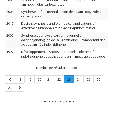
aminopyrroles carboxylates
2004
Synthèse et fonctionnalisation des 4-aminopyrrole-2-
carboxylates
2019
Design, synthesis and biomedical applications of
Azabicycloalkanone Amino Acid Peptidomimetics
2000
Synthèse et analyse conformationnelle
d&apos;analogues de la Gramicidine S comportant des
acides aminés indolizidinone
1997
Développement d&apos;un nouvel acide aminé
indolizidinone et applications en mimétique peptidique
Nombre de résultats :
1136
Page
Page
Page
Page
Page
Page
Page
.
Page
Page
Page
18
19
20
21
22
23
24
25
26
précédente
Page
Page
Page
27
courante.
suivante
30 résultats par page