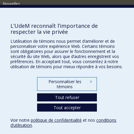
Nouvelles
Activités
Comment soutenir le Département?
L’UdeM reconnaît l’importance de
respecter la vie privée
BESOIN D'AIDE?
L’utilisation de témoins nous permet d’améliorer et de
Plan du site
personnaliser votre expérience Web. Certains témoins
Signaler une erreur
sont obligatoires pour assurer le fonctionnement et la
sécurité du site Web, alors que d’autres enregistrent vos
Accessibilité
préférences. En acceptant tout, vous consentez à notre
utilisation de témoins pour mieux répondre à vos besoins.
FACULTÉ DES ARTS ET DES SCIENCES
Nos départements et écoles
Personnaliser les
>
témoins
Nos centres d'études
Tout refuser
Nos programmes et cours
Tout accepter
Confidentialité
Voir notre
politique de confidentialité
et nos
conditions
Conditions d’utilisation
d’utilisation
.
Paramètres des témoins