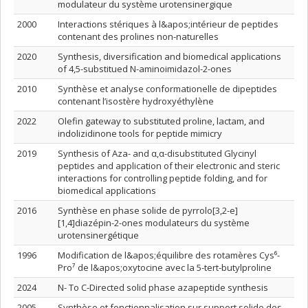
modulateur du système urotensinergique
2000
Interactions stériques à l&apos;intérieur de peptides
contenant des prolines non-naturelles
2020
Synthesis, diversification and biomedical applications
of 4,5-substitued N-aminoimidazol-2-ones
2010
Synthèse et analyse conformationelle de dipeptides
contenant l’isostère hydroxyéthylène
2022
Olefin gateway to substituted proline, lactam, and
indolizidinone tools for peptide mimicry
2019
Synthesis of Aza- and α,α-disubstituted Glycinyl
peptides and application of their electronic and steric
interactions for controlling peptide folding, and for
biomedical applications
2016
Synthèse en phase solide de pyrrolo[3,2-e]
[1,4]diazépin-2-ones modulateurs du système
urotensinergétique
1996
Modification de l&apos;équilibre des rotamères Cys⁶-
Pro⁷ de l&apos;oxytocine avec la 5-tert-butylproline
2024
N- To C-Directed solid phase azapeptide synthesis
2005
Synthèse et fonctionnalisation sur support solide des