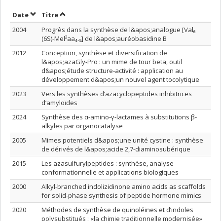
Trier par date en ordre croissant
Trier par titre en ordre croissant
Date
Titre
2004
Progrès dans la synthèse de l&apos;analogue [Val₆
(6S)-Mel²aa₄₋₅] de l&apos;auréobasidine B
2012
Conception, synthèse et diversification de
l&apos;azaGly-Pro : un mime de tour beta, outil
d&apos;étude structure-activité : application au
développement d&apos;un nouvel agent tocolytique
2023
Vers les synthèses d’azacyclopeptides inhibitrices
d’amyloïdes
2024
Synthèse des α-amino-γ-lactames à substitutions β-
alkyles par organocatalyse
2005
Mimes potentiels d&apos;une unité cystine : synthèse
de dérivés de l&apos;acide 2,7-diaminosubérique
2015
Les azasulfurylpeptides : synthèse, analyse
conformationnelle et applications biologiques
2000
Alkyl-branched indolizidinone amino acids as scaffolds
for solid-phase synthesis of peptide hormone mimics
2020
Méthodes de synthèse de quinoléines et d’indoles
polysubstitués : «la chimie traditionnelle modernisée»