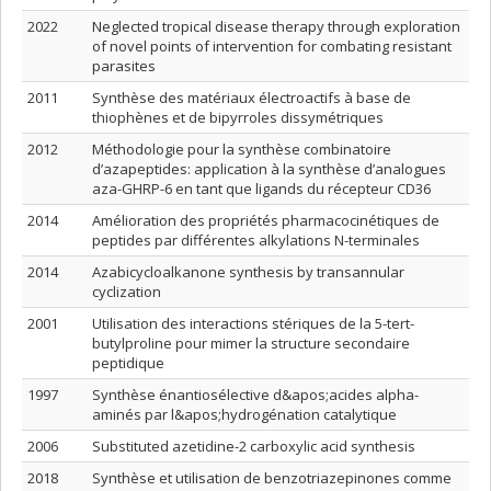
2022
Neglected tropical disease therapy through exploration
of novel points of intervention for combating resistant
parasites
2011
Synthèse des matériaux électroactifs à base de
thiophènes et de bipyrroles dissymétriques
2012
Méthodologie pour la synthèse combinatoire
d’azapeptides: application à la synthèse d’analogues
aza-GHRP-6 en tant que ligands du récepteur CD36
2014
Amélioration des propriétés pharmacocinétiques de
peptides par différentes alkylations N-terminales
2014
Azabicycloalkanone synthesis by transannular
cyclization
2001
Utilisation des interactions stériques de la 5-tert-
butylproline pour mimer la structure secondaire
peptidique
1997
Synthèse énantiosélective d&apos;acides alpha-
aminés par l&apos;hydrogénation catalytique
2006
Substituted azetidine-2 carboxylic acid synthesis
2018
Synthèse et utilisation de benzotriazepinones comme