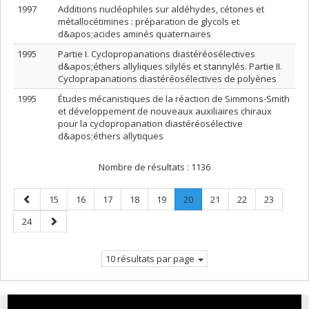
1997
Additions nucléophiles sur aldéhydes, cétones et
métallocétimines : préparation de glycols et
d&apos;acides aminés quaternaires
1995
Partie I. Cyclopropanations diastéréosélectives
d&apos;éthers allyliques silylés et stannylés. Partie II.
Cycloprapanations diastéréosélectives de polyènes
1995
Études mécanistiques de la réaction de Simmons-Smith
et développement de nouveaux auxiliaires chiraux
pour la cyclopropanation diastéréosélective
d&apos;éthers allytiques
Nombre de résultats :
1136
Page
Page
Page
Page
Page
Page
Page
.
Page
Page
Page
15
16
17
18
19
20
21
22
23
précédente
Page
Page
Page
24
courante.
suivante
10 résultats par page