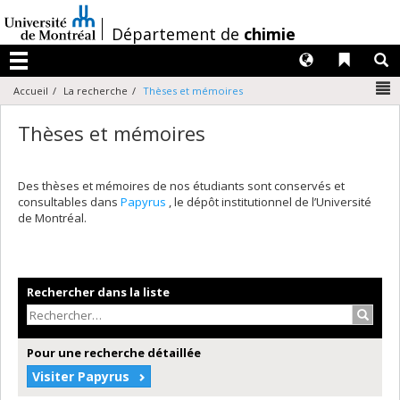
Passer
au
/
Département de
chimie
contenu
Langues
Liens 
R
Menu
N
Accueil
La recherche
Thèses et mémoires
Thèses et mémoires
Des thèses et mémoires de nos étudiants sont conservés et
consultables dans
Papyrus
, le dépôt institutionnel de l’Université
de Montréal.
Rechercher dans la liste
Recher
Pour une recherche détaillée
Visiter Papyrus