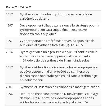
Trier par date en ordre croissant
Trier par titre en ordre croissant
Date
Titre
2017
Synthèse de monohalocyclopropanes et étude de
carbénoïdes de zinc
1997
Développement d&apos;une nouvelle stratégie pour la
cyclopropanation catalytique émantiosélective
d&apos;alcools allyliques
1997
Cyclopropanations stéréosélectives d&apos;alcools
allyliques et synthèse totale de (+)-U-106305
2014
Hydroxylation d’halogénures d’aryle utilisant la chimie
en flux continu et développement d’une nouvelle
méthodologie de synthèse de 3-aminoindazoles
2017
Synthèse et fonctionnalisation de borocyclopropanes
et développement d’un procédé de synthèse de
diazoalcanes non-stabilisés en utilisant la technologie
en débit continu
2007
Synthèse et utilisation de composés à motif gem-diiodé
1996
Réduction énantiosélective de N-tosylimines. Couplage
de type Suzuki entre des iodocyclopropanes et des
acides boroniques catalysé par le palladium(O))