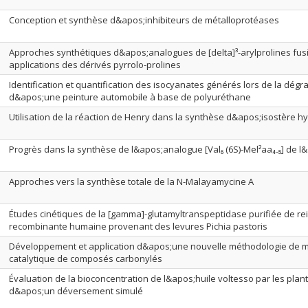
Conception et synthèse d&apos;inhibiteurs de métalloprotéases
Approches synthétiques d&apos;analogues de [delta]³-arylprolines fus
applications des dérivés pyrrolo-prolines
Identification et quantification des isocyanates générés lors de la dég
d&apos;une peinture automobile à base de polyuréthane
Utilisation de la réaction de Henry dans la synthèse d&apos;isostère h
Progrès dans la synthèse de l&apos;analogue [Val₆ (6S)-Mel²aa₄₋₅] de 
Approches vers la synthèse totale de la N-Malayamycine A
Études cinétiques de la [gamma]-glutamyltranspeptidase purifiée de rei
recombinante humaine provenant des levures Pichia pastoris
Développement et application d&apos;une nouvelle méthodologie de m
catalytique de composés carbonylés
Évaluation de la bioconcentration de l&apos;huile voltesso par les plant
d&apos;un déversement simulé