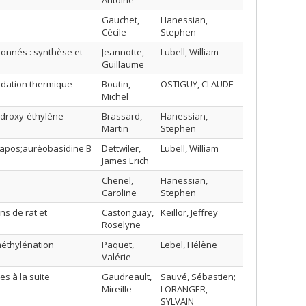
Antoine
Gauchet,
Hanessian,
Cécile
Stephen
ionnés : synthèse et
Jeannotte,
Lubell, William
Guillaume
radation thermique
Boutin,
OSTIGUY, CLAUDE
Michel
ydroxy-éthylène
Brassard,
Hanessian,
Martin
Stephen
l&apos;auréobasidine B
Dettwiler,
Lubell, William
James Erich
Chenel,
Hanessian,
Caroline
Stephen
ns de rat et
Castonguay,
Keillor, Jeffrey
Roselyne
éthylénation
Paquet,
Lebel, Hélène
Valérie
es à la suite
Gaudreault,
Sauvé, Sébastien;
Mireille
LORANGER,
SYLVAIN