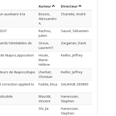
Trier par auteur en ordre décroissan
par contributeur en 
Auteur
Directeur
 auxiliaire à la
Boezio,
Charette, André
Alessandro
A.
 DGT
Rachou,
Sauvé, Sébastien
Julien
gands hémilabiles de
Groux,
Zargarian, Davit
Laurent F.
de l&apos;apposition
Houle,
Keillor, Jeffrey
Marie-
Hélène
iteurs de l&apos;étape
Lherbet,
Keillor, Jeffrey
Christian
 correction applied to
Fadda, Elisa
SALAHUB, DENNIS
oliculide
Mascitti,
Hanessian,
Vincent
Stephen
Shi, Jie
Hanessian,
Stephen