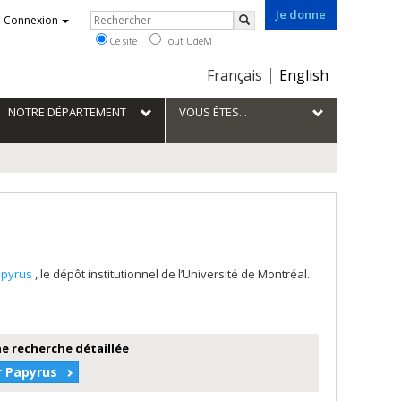
Je donne
Rechercher
Connexion
Rechercher
Ce site
Tout UdeM
Choix
Français
English
de
la
NOTRE DÉPARTEMENT
VOUS ÊTES...
langue
apyrus
, le dépôt institutionnel de l’Université de Montréal.
e recherche détaillée
r Papyrus