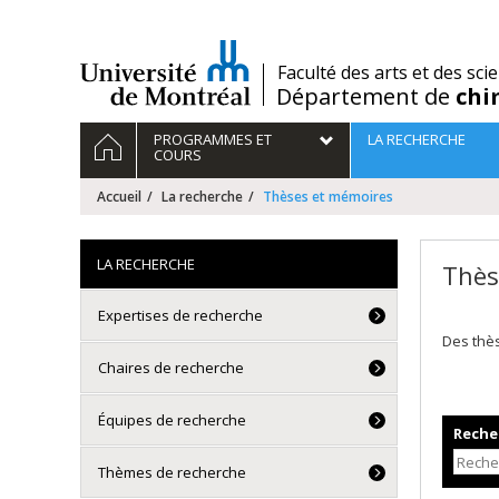
Passer
au
contenu
/
Faculté des arts et des sci
Département de
chi
Navigation
ACCUEIL
PROGRAMMES ET
LA RECHERCHE
principale
COURS
Accueil
La recherche
Thèses et mémoires
LA RECHERCHE
Thès
Expertises de recherche
Des thè
Chaires de recherche
Équipes de recherche
Recher
Thèmes de recherche