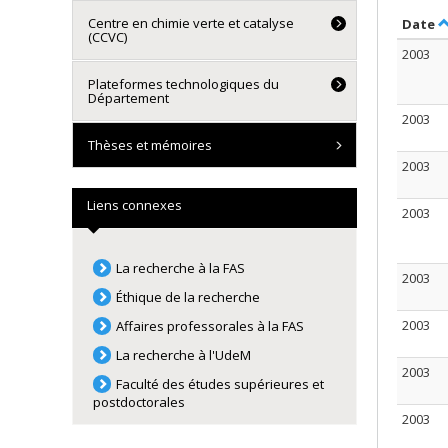
Centre en chimie verte et catalyse
T
Date
(CCVC)
2003
Plateformes technologiques du
Département
2003
Thèses et mémoires
2003
Liens connexes
2003
La recherche à la FAS
2003
Éthique de la recherche
2003
Affaires professorales à la FAS
La recherche à l'UdeM
2003
Faculté des études supérieures et
postdoctorales
2003