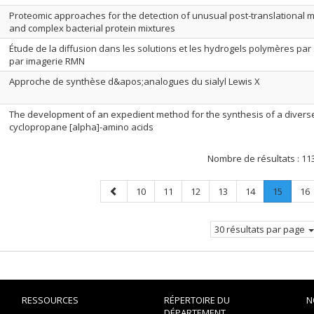
Proteomic approaches for the detection of unusual post-translational m
and complex bacterial protein mixtures
Étude de la diffusion dans les solutions et les hydrogels polymères pa
par imagerie RMN
Approche de synthèse d&apos;analogues du sialyl Lewis X
The development of an expedient method for the synthesis of a diverse
cyclopropane [alpha]-amino acids
Nombre de résultats :
11
Page
Page
Page
Page
Page
Page
Page
.
Pa
10
11
12
13
14
15
16
précédente
Page
courant
30 résultats par page
RESSOURCES
RÉPERTOIRE DU
N
DÉPARTEMENT