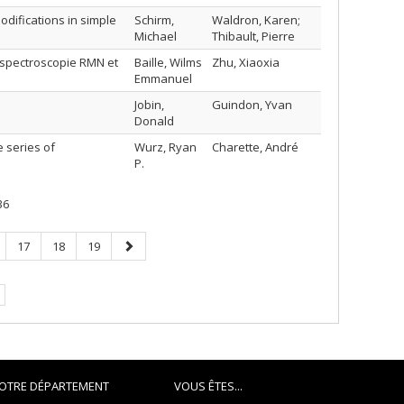
odifications in simple
Schirm,
Waldron, Karen;
Michael
Thibault, Pierre
r spectroscopie RMN et
Baille, Wilms
Zhu, Xiaoxia
Emmanuel
Jobin,
Guindon, Yvan
Donald
 series of
Wurz, Ryan
Charette, André
P.
36
ge
Page
Page
Page
Page
17
18
19
suivante
e.
OTRE DÉPARTEMENT
VOUS ÊTES...