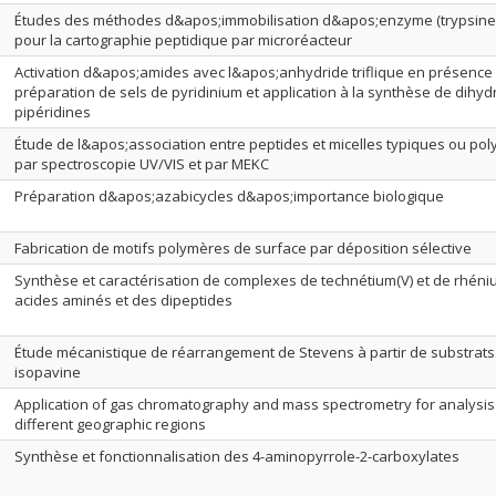
Études des méthodes d&apos;immobilisation d&apos;enzyme (trypsine) 
pour la cartographie peptidique par microréacteur
Activation d&apos;amides avec l&apos;anhydride triflique en présence 
préparation de sels de pyridinium et application à la synthèse de dihyd
pipéridines
Étude de l&apos;association entre peptides et micelles typiques ou po
par spectroscopie UV/VIS et par MEKC
Préparation d&apos;azabicycles d&apos;importance biologique
Fabrication de motifs polymères de surface par déposition sélective
Synthèse et caractérisation de complexes de technétium(V) et de rhéni
acides aminés et des dipeptides
Étude mécanistique de réarrangement de Stevens à partir de substrats
isopavine
Application of gas chromatography and mass spectrometry for analysis 
different geographic regions
Synthèse et fonctionnalisation des 4-aminopyrrole-2-carboxylates