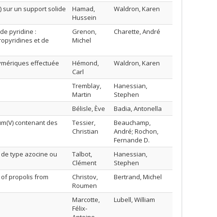
sur un support solide
Hamad,
Waldron, Karen
Hussein
de pyridine :
Grenon,
Charette, André
ropyridines et de
Michel
lymériques effectuée
Hémond,
Waldron, Karen
Carl
Tremblay,
Hanessian,
Martin
Stephen
Bélisle, Ève
Badia, Antonella
um(V) contenant des
Tessier,
Beauchamp,
Christian
André; Rochon,
Fernande D.
 de type azocine ou
Talbot,
Hanessian,
Clément
Stephen
of propolis from
Christov,
Bertrand, Michel
Roumen
Marcotte,
Lubell, William
Félix-