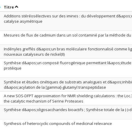
rier par date en ordre décroissant
Trier par titre en ordre décroissant
Titre
Additions stéréosélectives sur des imines : du développement d&apos;un
catalyse asymétrique
Mesures de flux de cadmium dans un sol contaminé par la méthode du
Indényles greffés d&apos;un bras moléculaire fonctionnalisé comme li
nouveaux catalyseurs de nickel(II)
Synthèse d&apos;un composé fluorogénique permettant l&apos;étude 
protéique
Synthèse et études cinétiques de substrats analogues et d&apos;inhib
d&apos;acylation de la [gamma]-glutamyl transpeptidase
A new SOS-DFPT approximation for NMR shielding calculations : the Loc.3
the catalytic mechanism of Serine Proteases
Synthèse d&apos;oligosaccharides bioactifs ; Synthèse totale de la (-)-d
Synthesis of heterocyclic compounds of medicinal relevance