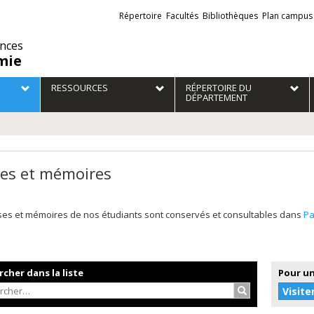
Liens
Répertoire
Facultés
Bibliothèques
Plan campus
externes
ences
mie
RESSOURCES
RÉPERTOIRE DU
DÉPARTEMENT
es et mémoires
ses et mémoires de nos étudiants sont conservés et consultables dans
P
cher dans la liste
Pour un
Rechercher…
Visite